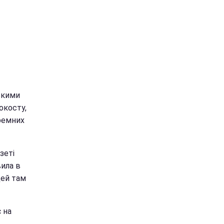
ькими
окосту,
юремних
зеті
вила в
дей там
 на