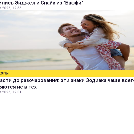
лись Энджел и Спайк из "Баффи"
а 2026, 12:55
КОПЫ
асти до разочарования: эти знаки Зодиака чаще всег
яются не в тех
а 2026, 12:01