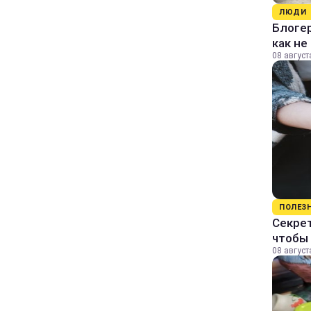
ЛЮДИ
Блогер
как не
08 август
ПОЛЕЗ
Секрет
чтобы 
08 август