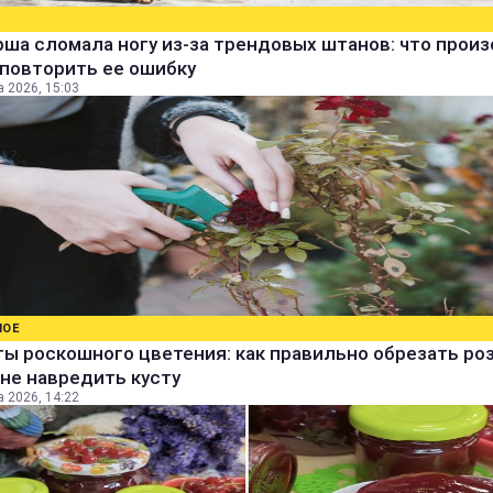
ша сломала ногу из-за трендовых штанов: что прои
 повторить ее ошибку
а 2026, 15:03
НОЕ
ы роскошного цветения: как правильно обрезать ро
не навредить кусту
а 2026, 14:22