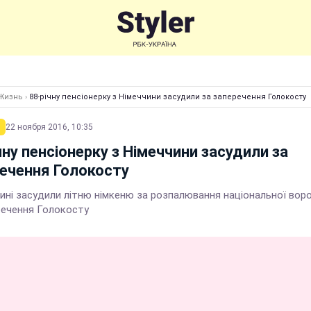
Жизнь
›
88-річну пенсіонерку з Німеччини засудили за заперечення Голокосту
22 ноября 2016, 10:35
чну пенсіонерку з Німеччини засудили за
ечення Голокосту
чині засудили літню німкеню за розпалювання національної вор
речення Голокосту