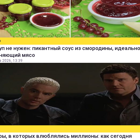
О
уп не нужен: пикантный соус из смородины, идеальн
няющий мясо
а 2026, 13:39
ры, в которых влюблялись миллионы: как сегодня