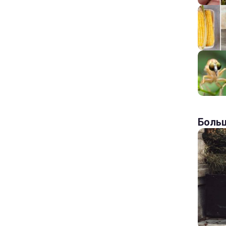
Больш