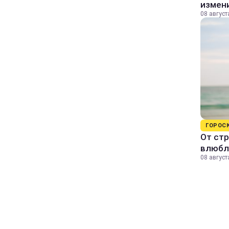
измени
08 август
ГОРОС
От стр
влюбл
08 август