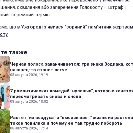
шення, схвалення або заперечення Голокосту – штраф і
ічний тюремний термін.
ємо, що
в Ужгороді з'явився "зоряний" пам'ятник жертва
сту
.
йте также
Черная полоса заканчивается: три знака Зодиака, к
наконец-то станет легче
08 августа 2026, 19:19
7 романтических комедий "нулевых", которые хочетс
пересматривать снова и снова
08 августа 2026, 18:02
Растет "из воздуха" и "высасывает" жизнь из растени
такое повилика и почему ее так трудно побороть
08 августа 2026, 17:14