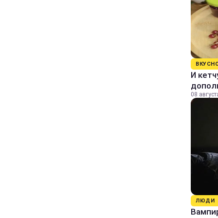
ВКУСН
И кетч
допол
08 август
ЛЮДИ
Вампи