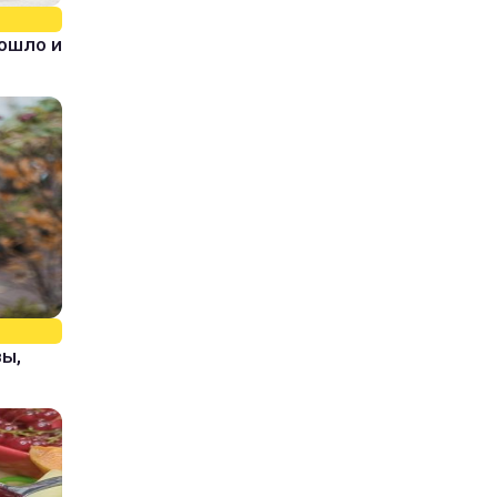
зошло и
зы,