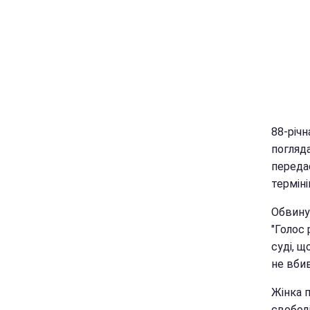
88-річ
погляда
перед
терміні
Обвинув
"Голос
суді, 
не вбив
Жінка п
свободі