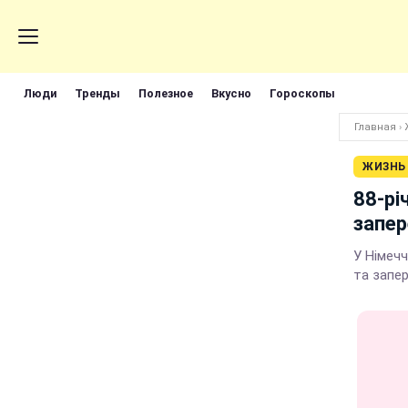
Люди
Тренды
Полезное
Вкусно
Гороскопы
Главная
›
ЖИЗНЬ
88-рі
запер
У Німеч
та запе