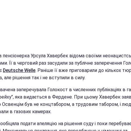
на пенсіонерка Урсула Хавербек відома своїми неонацистс
ми. Її в черговий раз засудили за публічне заперечення Гол
ає
Deutsche Welle
. Раніше її вже приговарили до кількох т
в, але рішення так і не вступили в силу.
ачена заперечувала Голокост в численних публікаціях в га
 рейху", яка видається в Фердене. При цьому Хавербек зая
що Освенцім був не концтабором, а трудовим табором, і лю
али в газових камерах.
ообіцяла подати апеляцію на рішення суду і поки перебуває
. Максимальне покарання, яке передбачено у німеччині за