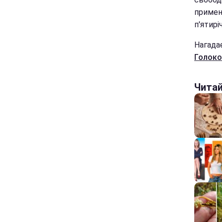
примен
п'ятир
Нагада
Голоко
Чита