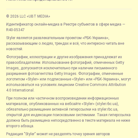
© 2026 LLC «UBT MEDIA»
Идентификатор онлайн-медиа в Реестре субъектов в сфере медиа —
R40-05347
Styler является развлекательным проектом «РБК-Украина»,
рассказывающим о людях, трендах и всё, что интересно читать вне
новостей.
Фотографии, иллюстрации и другие изображения принадлежат их
правообладателям. Использование фотографий, отмеченных Getty
Images, допускается исключительно при наличии письменного
разрешения фотоагентства Getty Images. Фотографии, отмеченные
логотипом «Styler» или подписанные «Styler» или «РБК-Украина», могут
использоваться на условиях лицензии Creative Commons Attribution
4.0 International.
При полном или частичном воспроизведении информационных
материалов, опубликованных на вебсайте «Styler» (styler.rbc.ua),
обязательно размещение активной гиперссылки на styler.rbc.ua,
открытой для индексации поисковыми системами. Такая гиперссылка
должна быть размещена непосредственно в тексте материала не ниже
второго абзаца.
Редакция "Styler" может не разделять точку зрения авторов