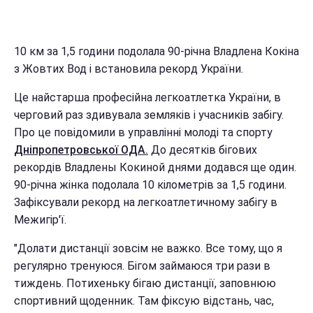
10 км за 1,5 години подолала 90-річна Владлена Кокіна
з Жовтих Вод і встановила рекорд України.
Це найстарша професійна легкоатлетка України, в
черговий раз здивувала земляків і учасників забігу.
Про це повідомили в управлінні молоді та спорту
Дніпропетровської ОДА.
До десятків бігових
рекордів Владлены Кокиной днями додався ще один.
90-річна жінка подолала 10 кілометрів за 1,5 години.
Зафіксували рекорд на легкоатлетичному забігу в
Межигір'ї.
"Долати дистанції зовсім не важко. Все тому, що я
регулярно тренуюся. Бігом займаюся три рази в
тиждень. Потихеньку бігаю дистанції, заповнюю
спортивний щоденник. Там фіксую відстань, час,