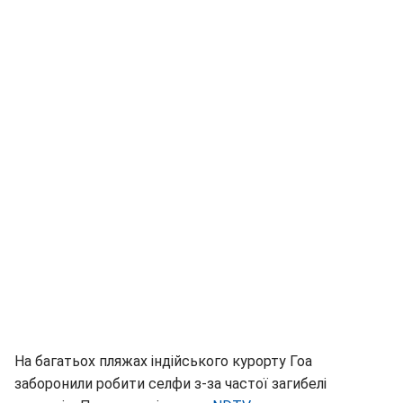
На багатьох пляжах індійського курорту Гоа
заборонили робити селфи з-за частої загибелі