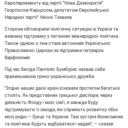
Європарламенту від партії "Нова Демократія"
Георгіосом Кирцосом, депутатом Європейської
Народної партії" Нікою Тзавела.
Сторони обговорили політичну ситуацію в Україні та
взаємну підтримку у питаннях міжнародної політики.
Також однією з тем стала автономія Української
Православної Церкви за підтримки патріарха
Варфоломія.
Під час бесіди Пантеліс Бумбурас назвав себе
прихильником греко-української дружби.
"Згідно наших двох країн існували протягом багатьох
століть. Як представник грецької діаспори, через
діяльність Фонду і моєї сім'ї, я завжди буду
підтримувати ті заходи, які сприяють розвитку обох
моїх родін — Греції та України. Такі зустрічі бізнесменів
та політиків будуть відбуватися і надалі", — сказав