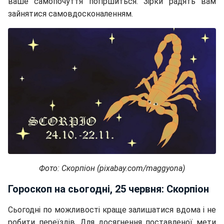
ваше самопочуття погіршиться. Зірки радять вам
зайнятися самовдосконаленням.
Фото: Скорпіон (pixabay.com/maggyona)
Гороскоп на сьогодні, 25 червня: Скорпіон
Сьогодні по можливості краще залишатися вдома і не
робити переїздів. Для досягнення поставленої мети