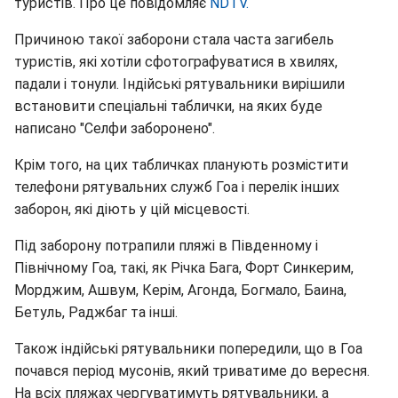
туристів. Про це повідомляє
NDTV.
Причиною такої заборони стала часта загибель
туристів, які хотіли сфотографуватися в хвилях,
падали і тонули. Індійські рятувальники вирішили
встановити спеціальні таблички, на яких буде
написано "Селфи заборонено".
Крім того, на цих табличках планують розмістити
телефони рятувальних служб Гоа і перелік інших
заборон, які діють у цій місцевості.
Під заборону потрапили пляжі в Південному і
Північному Гоа, такі, як Річка Бага, Форт Синкерим,
Морджим, Ашвум, Керім, Агонда, Богмало, Баина,
Бетуль, Раджбаг та інші.
Також індійські рятувальники попередили, що в Гоа
почався період мусонів, який триватиме до вересня.
На всіх пляжах чергуватимуть рятувальники, а