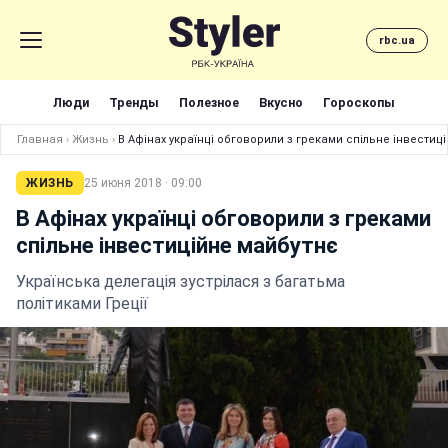
rbc.ua
Люди
Тренды
Полезное
Вкусно
Гороскопы
Главная
›
Жизнь
›
В Афінах українці обговорили з греками спільне інвестиц
ЖИЗНЬ
25 июня 2018 · 09:00
В Афінах українці обговорили з греками
спільне інвестиційне майбутнє
Українська делегація зустрілася з багатьма
політиками Греції