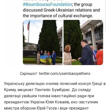
Скріншот: twitter.com/usembassyathens
Українську делегацію очолив почесний консул Греції в
Криму, меценат Пантеліс Бумбурас. До складу
делегації увійшли голова інвестиційної ради при
президентові України Юлія Ковалів, екс-заступник
міністра оборони Юрій Гусєв і віце-президент