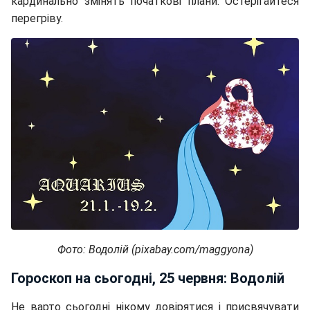
кардинально змінять початкові плани. Остерігайтеся
перегріву.
Фото: Водолій (pixabay.com/maggyona)
Гороскоп на сьогодні, 25 червня: Водолій
Не варто сьогодні нікому довірятися і присвячувати