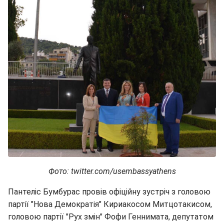
Фото: twitter.com/usembassyathens
Пантеліс Бумбурас провів офіційну зустріч з головою
партії "Нова Демократія" Кириакосом Митцотакисом,
головою партії "Рух змін" Фофи Геннимата, депутатом