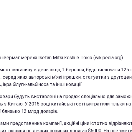
нівермаг мережі Isetan Mitsukoshi в Токіо (wikipedia.org)
ент магазину в день акції, 1 березня, буде включати 125 
, серед яких авторські м'які іграшки, статуетки з другоце
, ікра білуги-альбіноса та інші новації.
товари будуть виставлені на продаж спеціально для замож
в з Китаю. У 2015 році китайські гості витратили тільки на
ї близько 12 млрд доларів.
ами представника компанії, акційні ціни істотно відрізняю
их, різниця по деяких позиціях досягає $6000. На предмети,