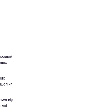
позицій
нных
них
 шопінг
ться від
 які