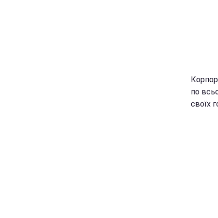
Корпора
по всьо
своїх г