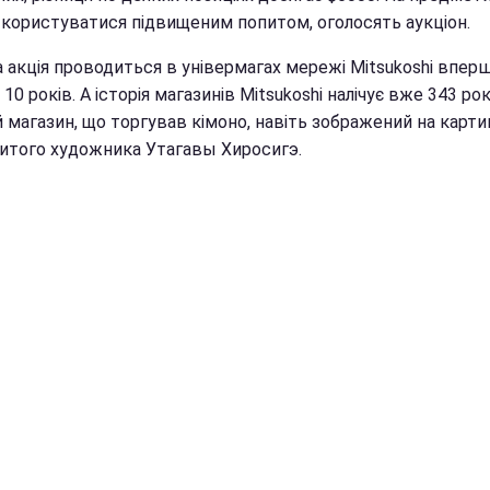
 користуватися підвищеним попитом, оголосять аукціон.
а акція проводиться в універмагах мережі
Mitsukoshi вперш
 10 років. А історія магазинів Mitsukoshi налічує вже 343 рок
 магазин, що торгував кімоно, навіть зображений на карти
итого художника Утагавы Хиросигэ.