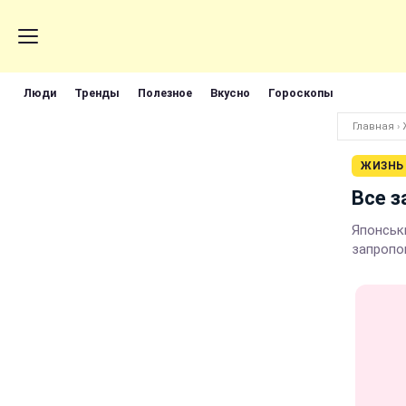
Люди
Тренды
Полезное
Вкусно
Гороскопы
Главная
›
ЖИЗНЬ
Все з
Японськи
запропо