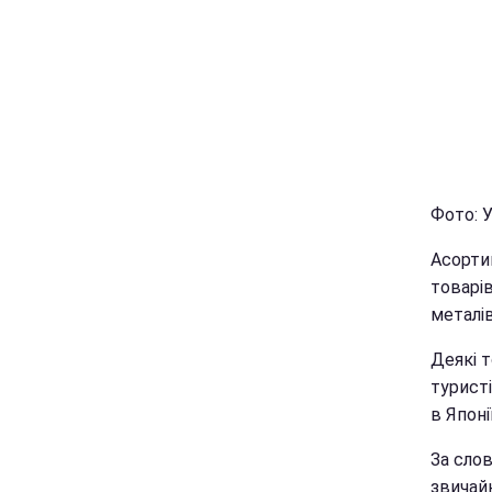
Фото: У
Асортим
товарів
металів
Деякі 
туристі
в Японі
За слов
звичайн