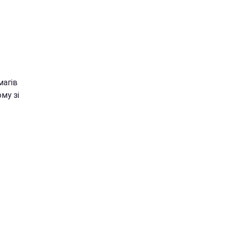
магів
му зі