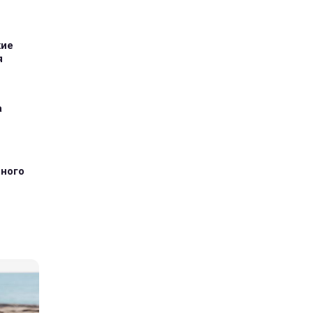
кие
я
а
тного