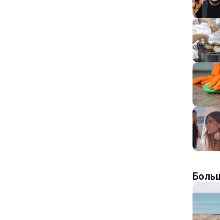
Больш