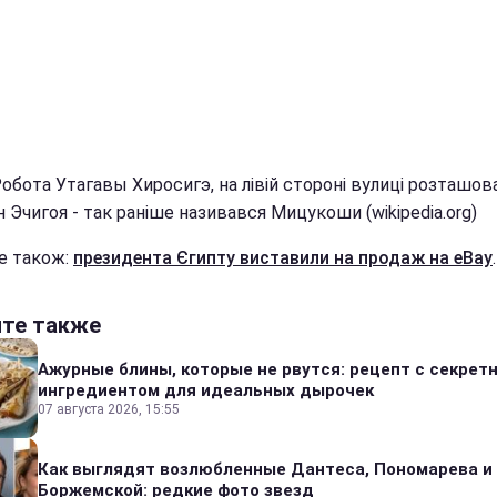
обота Утагавы Хиросигэ, на лівій стороні вулиці розташов
 Эчигоя - так раніше називався Мицукоши (wikipedia.org)
е також:
президента Єгипту виставили на продаж на eBay
.
йте также
Ажурные блины, которые не рвутся: рецепт с секрет
ингредиентом для идеальных дырочек
07 августа 2026, 15:55
Как выглядят возлюбленные Дантеса, Пономарева и
Боржемской: редкие фото звезд