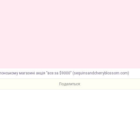
понському магазині акція "все за $9000" (sequinsandcherryblossom.com)
Поделиться: