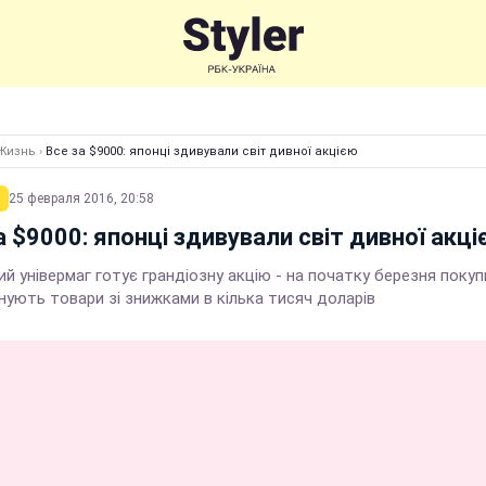
Жизнь
›
Все за $9000: японці здивували світ дивної акцією
25 февраля 2016, 20:58
а $9000: японці здивували світ дивної акц
й універмаг готує грандіозну акцію - на початку березня поку
нують товари зі знижками в кілька тисяч доларів