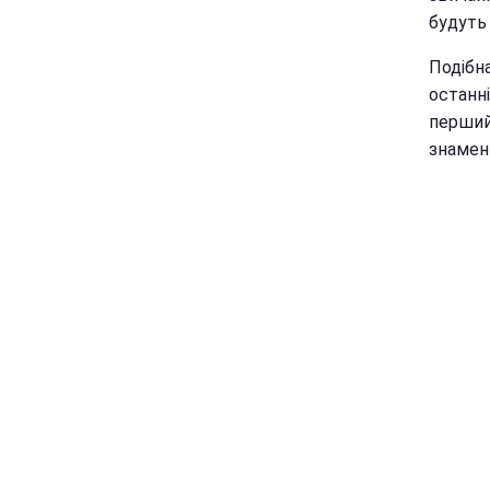
будуть
Подібн
останні
перший
знамен