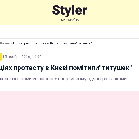
Жизнь
›
На акціях протесту в Києві помітили"титушек"
15 ноября 2016, 14:00
ціях протесту в Києві помітили"титушек"
іїнського помічені хлопці у спортивному одязі і рюкзаками