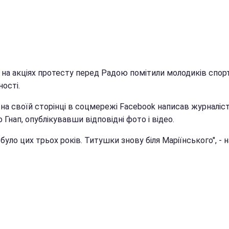
і на акціях протесту перед Радою помітили молодиків спор
ості.
 на своїй сторінці в соцмережі Facebook написав журналіс
Гнап, опублікувавши відповідні фото і відео.
е було цих трьох років. Титушки знову біля Маріїнського", - 