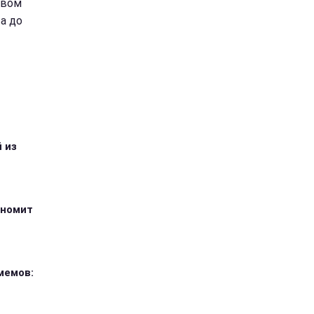
овом
а до
 из
ономит
мемов: