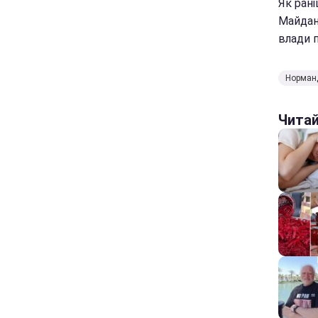
Як ран
Майдан
влади п
Норманд
Чита