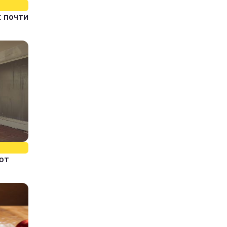
 почти
ют