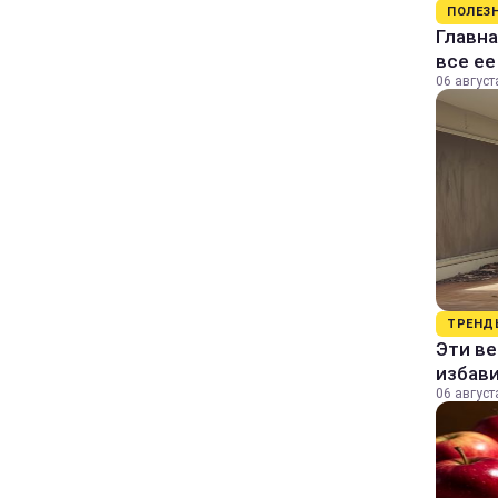
ПОЛЕЗ
Главна
все е
06 август
ТРЕНД
Эти в
избави
06 август