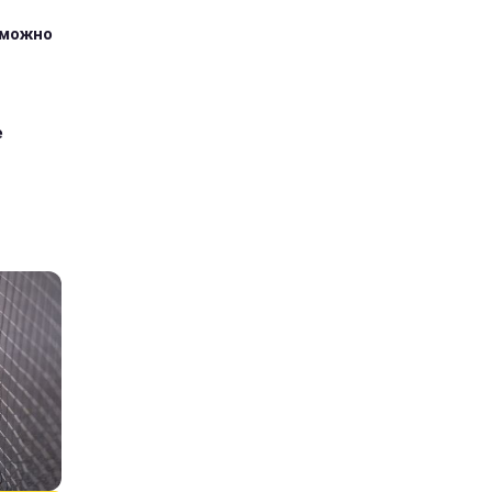
зможно
е