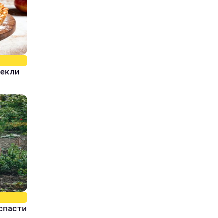
пекли
спасти