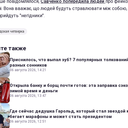
іше повідомлялося,
Савченко попередила людей
про фейк
і. Вона вважає, що людей будуть стравлювати між собою, 
рийдуть "негідники".
ская четверка
йте также
Приснилось, что выпал зуб? 7 популярных толкований
разных сонников
06 августа 2026, 14:21
Открыла банку и борщ почти готов: эта заправка сэк
зимой время и деньги
06 августа 2026, 13:47
Где сейчас дедушка Гарольд, который стал звездой 
бегает марафоны и может стать президентом
06 августа 2026, 12:51