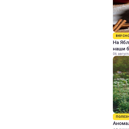
ВКУСН
На Ябл
наши 
06 август
ПОЛЕЗ
Аномал