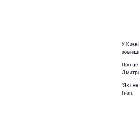
У Києв
зовнішн
Про це
Дмитро 
"Як і н
Гнап.