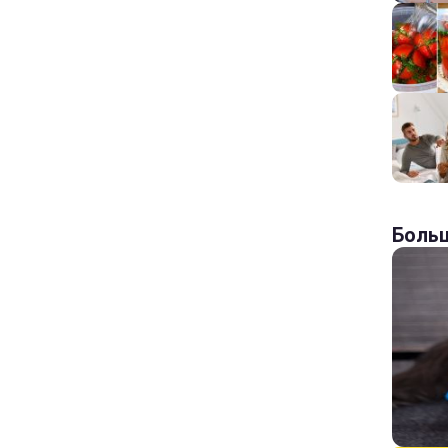
Больш