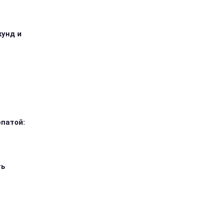
кунд и
опатой:
ть