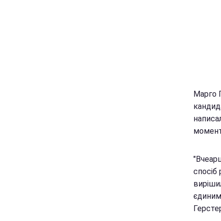
Марго Г
кандид
написал
момент
"Вчеар
спосіб 
вирішил
єдиними
Герстер