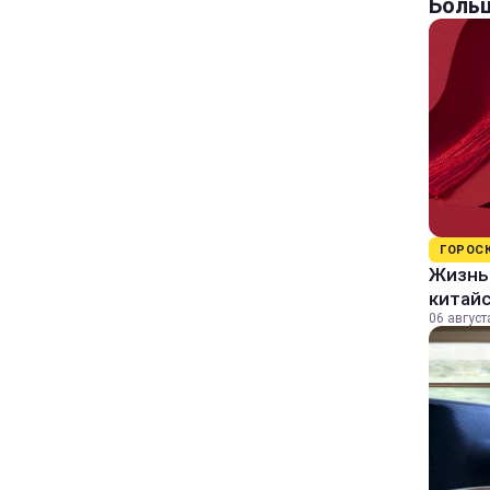
Больш
ГОРОС
Жизнь 
китайс
06 август