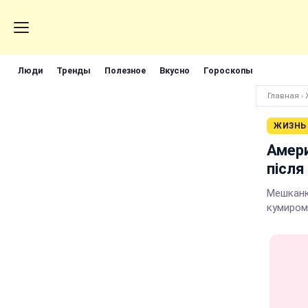
Люди
Тренды
Полезное
Вкусно
Гороскопы
Главная
›
ЖИЗНЬ
Амери
після
Мешканка
кумиром 