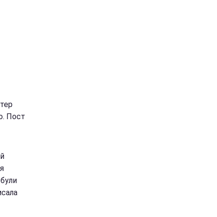
стер
о. Пост
ий
 я
 були
исала