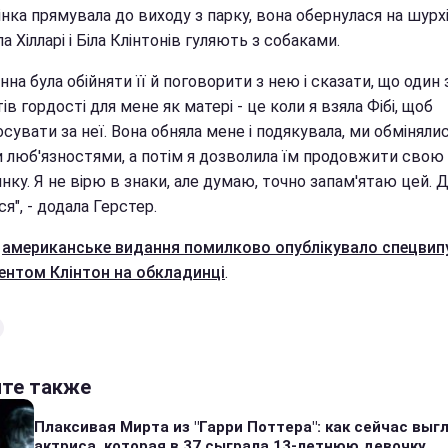
нка прямувала до виходу з парку, вона обернулася на шурхі
а Хілларі і Біла Клінтонів гуляють з собаками.
нна була обійняти її й поговорити з нею і сказати, що один 
в гордості для мене як матері - це коли я взяла Фібі, щоб
сувати за неї. Вона обняла мене і подякувала, ми обміняли
 люб'язностями, а потім я дозволила їм продовжити свою
нку. Я не вірю в знаки, але думаю, точно запам'ятаю цей. 
", - додала Герстер.
е
американське видання помилково опублікувало спецвип
ентом Клінтон на обкладинці
.
йте также
Плаксивая Мирта из "Гарри Поттера": как сейчас выг
актриса, которая в 37 сыграла 13-летнюю девочку