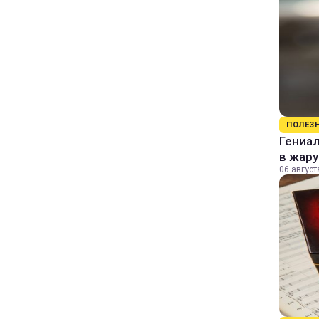
ПОЛЕЗ
Гениал
в жару
06 август