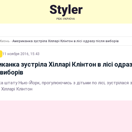
Жизнь
›
Американка зустріла Хілларі Клінтон в лісі одразу після виборів
11 ноября 2016, 15:43
канка зустріла Хілларі Клінтон в лісі одра
 виборів
 штату Нью-Йорк, прогулюючись з дітьми по лісі, зустрілася з
Хілларі Клінтон