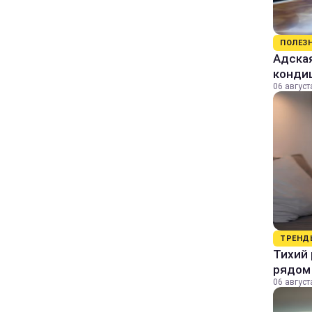
ПОЛЕЗ
Адская
конди
06 август
ТРЕНД
Тихий 
рядом
06 август