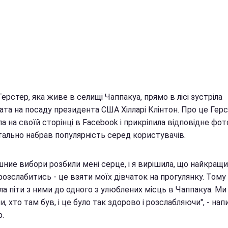
ерстер, яка живе в селищі Чаппакуа, прямо в лісі зустріла
ата на посаду президента США Хілларі Клінтон. Про це Гер
а на своїй сторінці в Facebook і прикріпила відповідне фот
ально набрав популярність серед користувачів.
шние вибори розбили мені серце, і я вирішила, що найкращ
розслабитись - це взяти моїх дівчаток на прогулянку. Тому
а піти з ними до одного з улюблених місць в Чаппакуа. Ми
, хто там був, і це було так здорово і розслабляючи", - нап
.