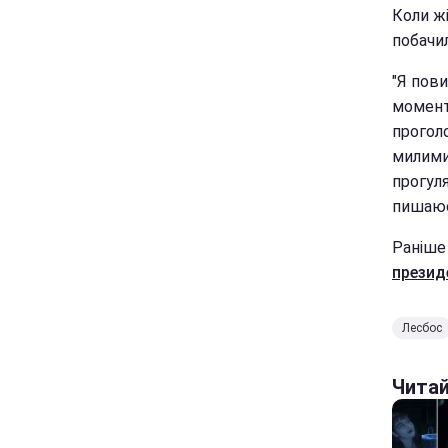
Коли жі
побачил
"Я пови
моменті
проголо
милими
прогуля
пишаюся
Раніш
презид
Лесбос
Чита