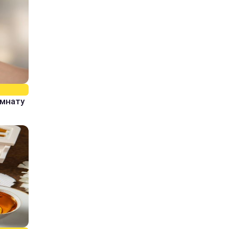
омнату