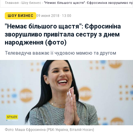
Главная
›
Шоу бизнес
›
"Немає більшого щастя": Єфросиніна зворушливо пр
ШОУ БИЗНЕС
09 июня 2018 · 13:00
"Немає більшого щастя": Єфросиніна
зворушливо привітала сестру з днем
народження (фото)
Телеведуча вважає її чудовою мамою та другом
Фото: Маша Єфросиніна (РБК-Україна, Віталій Носач)