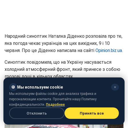
Народний синоптик Наталка Діденко розповіла про те,
яка погода чекає українців на цих вихідних, 9 і 10
червня. Про це Діденко написала на сайті
Оpinion.biz.ua.
Синоптик повідомила, що на Україну насувається
холодний атмосферний фронт, який принесе з собою
грозові дощі в кількох областях.
🍪
Мы используем cookie
✕
"На вихідних, 9-10 червня, до України наблизиться
Мы используем файлы cookie для анализа трафика и
холодний атмосферний фронт. Він принесе з собою
персонализации контента. Прочитайте нашу Политику
локальні грозові дощі у західних та північних областях",
конфиденциальности.
Подробнее
- написала Наталка Діденко.
Отклонить
Принять все