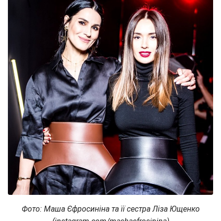
Фото: Маша Єфросиніна та її сестра Ліза Ющенко