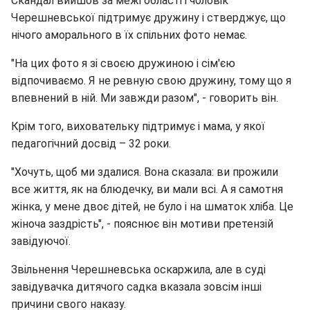
Скандал вийшов за межі області і чоловік
Черешневської підтримує дружину і стверджує, що
нічого аморального в їх спільних фото немає.
"На цих фото я зі своєю дружиною і сім'єю
відпочиваємо. Я не ревную свою дружину, тому що я
впевнений в ній. Ми завжди разом", - говорить він.
Крім того, виховательку підтримує і мама, у якої
педагогічний досвід – 32 роки.
"Хочуть, щоб ми здалися. Вона сказала: ви прожили
все життя, як на блюдечку, ви мали всі. А я самотня
жінка, у мене двоє дітей, не було і на шматок хліба. Це
жіноча заздрість", - пояснює він мотиви претензій
завідуючої.
Звільнення Черешневська оскаржила, але в суді
завідувачка дитячого садка вказала зовсім інші
причини свого наказу.