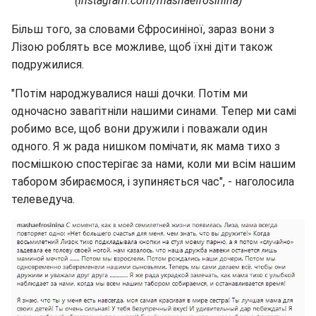
(instagram.com/mashaefrosinina)
Більш того, за словами Єфросиніної, зараз вони з
Лізою роблять все можливе, щоб їхні діти також
подружилися.
"Потім народжувалися наші дочки. Потім ми
одночасно завагітніли нашими синами. Тепер ми самі
робимо все, щоб вони дружили і поважали один
одного. Я ж рада нишком помічати, як мама тихо з
посмішкою спостерігає за нами, коли ми всім нашим
табором збираємося, і зупиняється час", - наголосила
телеведуча.