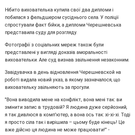
Нібито вихователька купила свої два дипломи і
побилася з фельдшером сусіднього села. У поліції
спростували факт бійки, а дипломи Черешневська
представила суду для розгляду.
Фотографії з соціальних мереж також були
представлені у вигляді доказів аморальності
виховательки. Але суд визнав звільнення незаконним.
Завідувачка в день відновлення Черешневской на
роботі видала новий указ, в якому зазначалося, що
виховательку звільняють за прогули.
"Вона виводила мене на конфлікт, вона мені так: ви
змінити запис в трудовій? Я людина дуже серйозний,
я так дивлюся в комп'ютер, а вона ось так: хі-хі-хі. Тоді
я просто сіла так і вирішила – цьому буде кінець! Це
вже дійсно ця людина не може працювати!" -