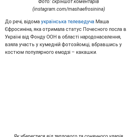
Фото: скріншот коментарів
(instagram.com/mashaefrosinina)
До речі, відома
українська телеведуча
Маша
Єфросиніна, яка отримала статус Почесного посла в
Україні від Фонду ООН в області народонаселення,
взяла участь у кумедній фотозйомці, вбравшись у
костюм популярного емодзі – какашки.
Як уберегтися від теплового та сонячного ударів