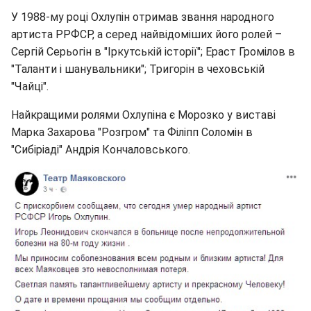
У 1988-му році Охлупін отримав звання народного
артиста РРФСР, а серед найвідоміших його ролей –
Сергій Серьогін в "Іркутській історії"; Ераст Громілов в
"Таланти і шанувальники"; Тригорін в чеховській
"Чайці".
Найкращими ролями Охлупіна є Морозко у виставі
Марка Захарова "Розгром" та Філіпп Соломін в
"Сибіріаді" Андрія Кончаловського.