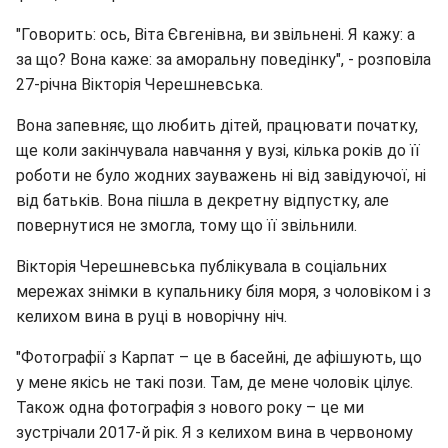
"Говорить: ось, Віта Євгенівна, ви звільнені. Я кажу: а
за що? Вона каже: за аморальну поведінку", - розповіла
27-річна Вікторія Черешневська.
Вона запевняє, що любить дітей, працювати початку,
ще коли закінчувала навчання у вузі, кілька років до її
роботи не було жодних зауважень ні від завідуючої, ні
від батьків. Вона пішла в декретну відпустку, але
повернутися не змогла, тому що її звільнили.
Вікторія Черешневська публікувала в соціальних
мережах знімки в купальнику біля моря, з чоловіком і з
келихом вина в руці в новорічну ніч.
"Фотографії з Карпат – це в басейні, де афішують, що
у мене якісь не такі пози. Там, де мене чоловік цілує.
Також одна фотографія з нового року – це ми
зустрічали 2017-й рік. Я з келихом вина в червоному