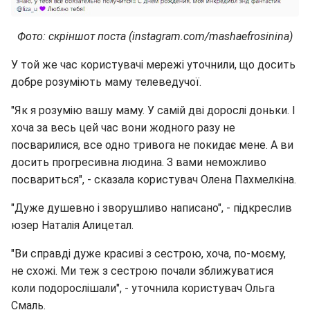
Фото: скріншот поста (instagram.com/mashaefrosinina)
У той же час користувачі мережі уточнили, що досить
добре розуміють маму телеведучої.
"Як я розумію вашу маму. У самій дві дорослі доньки. І
хоча за весь цей час вони жодного разу не
посварилися, все одно тривога не покидає мене. А ви
досить прогресивна людина. З вами неможливо
посвариться", - сказала користувач Олена Пахмелкіна.
"Дуже душевно і зворушливо написано", - підкреслив
юзер Наталія Алицетал.
"Ви справді дуже красиві з сестрою, хоча, по-моєму,
не схожі. Ми теж з сестрою почали зближуватися
коли подорослішали", - уточнила користувач Ольга
Смаль.