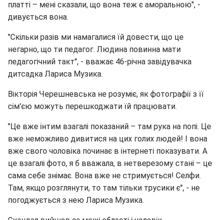
платті – мені сказали, що вона теж є аморальною", -
дивується вона.
"Скільки разів ми намагалися їй довести, що це
негарно, що ти педагог. Людина повинна мати
педагогічний такт", - вважає 46-річна завідувачка
дитсадка Лариса Музика.
Вікторія Черешневська не розуміє, як фотографії з її
сім'єю можуть перешкоджати їй працювати.
"Це вже інтим взагалі показаний – там рука на попі. Це
вже неможливо дивитися на цих голих людей! І вона
вже свого чоловіка починає в інтернеті показувати. А
це взагалі фото, я б вважала, в нетверезому стані – це
сама себе знімає. Вона вже не стримується! Селфи.
Там, якщо розглянути, то там тільки трусики є", - не
погоджується з нею Лариса Музика.