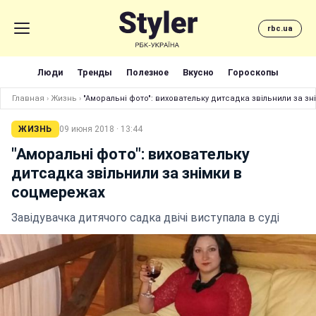
rbc.ua
Люди
Тренды
Полезное
Вкусно
Гороскопы
Главная
›
Жизнь
›
"Аморальні фото": виховательку дитсадка звільнили за з
ЖИЗНЬ
09 июня 2018 · 13:44
"Аморальні фото": виховательку
дитсадка звільнили за знімки в
соцмережах
Завідувачка дитячого садка двічі виступала в суді