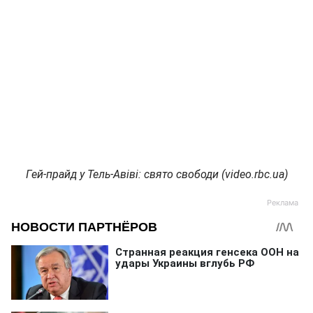
Гей-прайд у Тель-Авіві: свято свободи (video.rbc.ua)