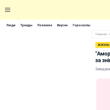
Люди
Тренды
Полезное
Вкусно
Гороскопы
Главная
›
ЖИЗНЬ
"Амор
за зн
Завідува