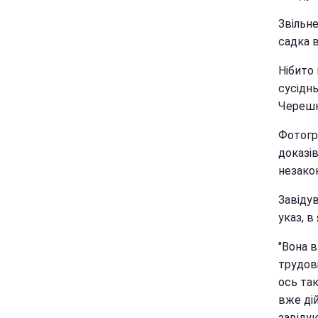
Звільн
садка в
Нібито
сусіднь
Черешн
Фотогр
доказі
незако
Завіду
указ, в
"Вона в
трудов
ось так
вже дій
завідую