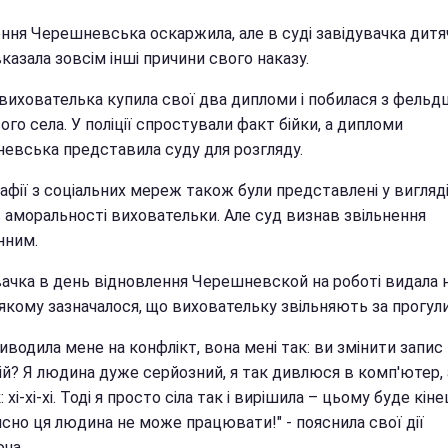
ення Черешневська оскаржила, але в суді завідувачка дитя
казала зовсім інші причини свого наказу.
 вихователька купила свої два дипломи і побилася з фель
ого села. У поліції спростували факт бійки, а дипломи
евська представила суду для розгляду.
афії з соціальних мереж також були представлені у вигляд
в аморальності виховательки. Але суд визнав звільнення
нним.
вачка в день відновлення Черешневской на роботі видала 
 якому зазначалося, що виховательку звільняють за прогули
иводила мене на конфлікт, вона мені так: ви змінити запис
ій? Я людина дуже серйозний, я так дивлюся в комп'ютер, 
: хі-хі-хі. Тоді я просто сіла так і вирішила – цьому буде кін
сно ця людина не може працювати!" - пояснила свої дії
ча.