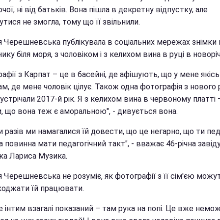
чої, ні від батьків. Вона пішла в декретну відпустку, але
тися не змогла, тому що її звільнили.
ія Черешневська публікувала в соціальних мережах знімки 
ику біля моря, з чоловіком і з келихом вина в руці в новоріч
афії з Карпат – це в басейні, де афішують, що у мене якісь
ам, де мене чоловік цілує. Також одна фотографія з нового 
устрічали 2017-й рік. Я з келихом вина в червоному платті 
, що вона теж є аморальною", - дивується вона.
и разів ми намагалися їй довести, що це негарно, що ти пед
повинна мати педагогічний такт", - вважає 46-річна завід
ка Лариса Музика.
я Черешневська не розуміє, як фотографії з її сім'єю можу
оджати їй працювати.
 інтим взагалі показаний – там рука на попі. Це вже немо