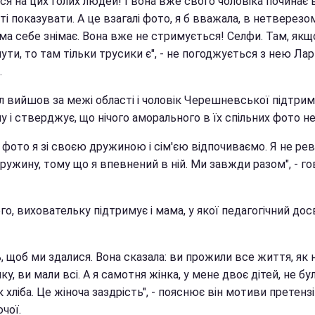
я на цих голих людей! І вона вже свого чоловіка починає 
ті показувати. А це взагалі фото, я б вважала, в нетверезо
ма себе знімає. Вона вже не стримується! Селфи. Там, якщ
ути, то там тільки трусики є", - не погоджується з нею Ла
.
л вийшов за межі області і чоловік Черешневської підтрим
 і стверджує, що нічого аморального в їх спільних фото н
 фото я зі своєю дружиною і сім'єю відпочиваємо. Я не ре
ружину, тому що я впевнений в ній. Ми завжди разом", - г
го, виховательку підтримує і мама, у якої педагогічний дос
, щоб ми здалися. Вона сказала: ви прожили все життя, як 
у, ви мали всі. А я самотня жінка, у мене двоє дітей, не бул
хліба. Це жіноча заздрість", - пояснює він мотиви претенз
чої.