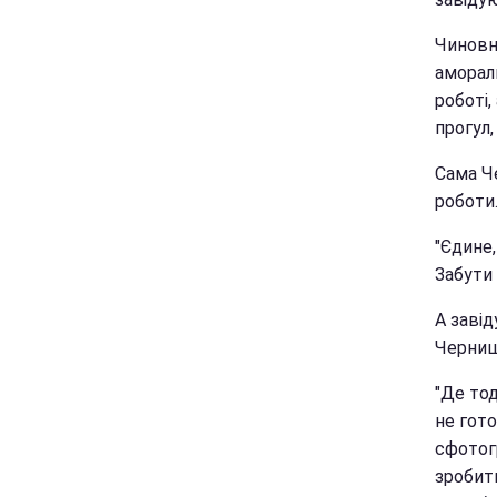
Чиновн
аморал
роботі,
прогул,
Сама Ч
роботи
"Єдине,
Забути 
А заві
Черниш
"Де тод
не гото
сфотогр
зробить