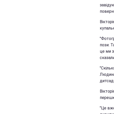
завідую
поверну
Віктор
купальн
"Фотогр
пози. Т
це ми з
сказали
"Скільк
Людина 
дитсад
Вікторі
перешк
"Це вже