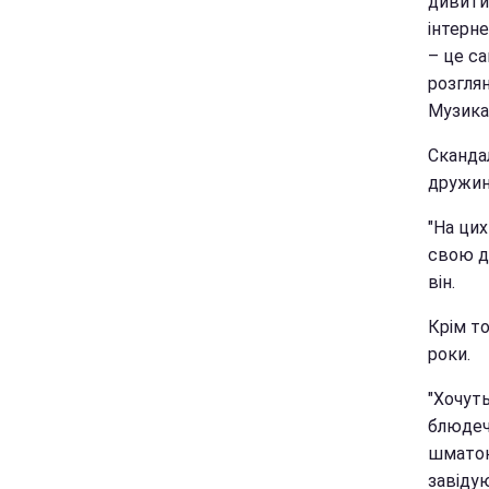
дивитис
інтерне
– це са
розглян
Музика
Сканда
дружину
"На цих
свою д
він.
Крім то
роки.
"Хочуть
блюдечк
шматок 
завідую