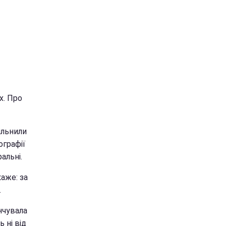
х. Про
ільнили
ографії
альні.
каже: за
.
нчувала
 ні від