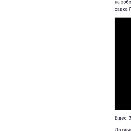
на робо
садка 
Відео: 
До речі