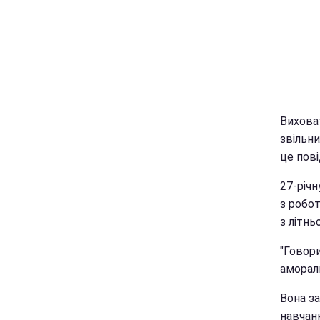
Вихова
звільни
це пов
27-річ
з робот
з літнь
"Говори
амораль
Вона за
навчанн