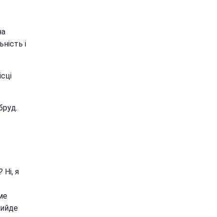
на
ність і
сці
бруд.
 Ні, я
ме
рийде