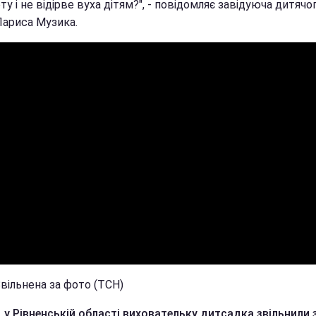
ту і не відірве вуха дітям?", - повідомляє завідуюча дитячо
Лариса Музика.
Звільнена за фото (ТСН)
,
у Рівненській області виховательку дитсадка звільнили 