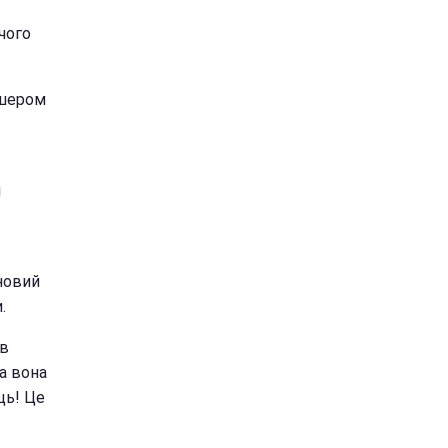
чого
дшером
і
новий
.
 в
а вона
ець! Це