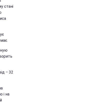
в
му стані
о
риса
ує
емає.
вную
оворить
від – 32
на
о і на
ій