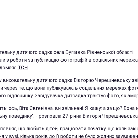
тельку дитячого садка села Бугаївка Рівненської області
ли з роботи за публікацію фотографій в соціальних мережа
ідомляє
ТСН
.
ну виховательку дитячого садка Вікторію Черешневську зв
и через те, що вона публікувала в соціальних мережах фот
ого відпочинку. Завідувачка дитсадка трактує фото, як амор
ть: ось, Віта Євгенівна, ви звільнені. Я кажу: а за що? Вона 
ну поведінку", - розповіла 27-річна Вікторія Черешневська
певняє, що любить дітей, працювати початку, ще коли закі
я у вузі, кілька років до її роботи не було жодних зауважень