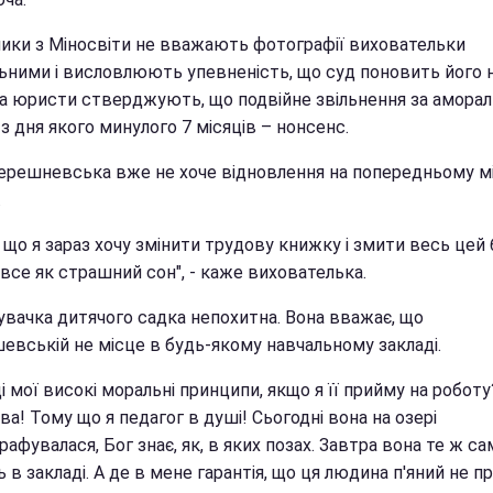
ики з Міносвіти не вважають фотографії виховательки
ьними і висловлюють упевненість, що суд поновить його 
 а юристи стверджують, що подвійне звільнення за амораль
 з дня якого минулого 7 місяців – нонсенс.
ерешневська вже не хоче відновлення на попередньому мі
.
 що я зараз хочу змінити трудову книжку і змити весь цей 
все як страшний сон", - каже вихователька.
дувачка дитячого садка непохитна. Вона вважає, що
евській не місце в будь-якому навчальному закладі.
і мої високі моральні принципи, якщо я її прийму на роботу?
ва! Тому що я педагог в душі! Сьогодні вона на озері
афувалася, Бог знає, як, в яких позах. Завтра вона те ж са
 в закладі. А де в мене гарантія, що ця людина п'яний не п