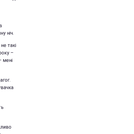
в
ну ніч.
 не такі
року –
– мені
агог.
увачка
ть
жливо