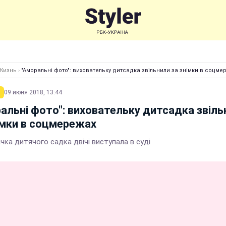
Жизнь
›
"Аморальні фото": виховательку дитсадка звільнили за знімки в соцме
09 июня 2018, 13:44
альні фото": виховательку дитсадка звіль
імки в соцмережах
чка дитячого садка двічі виступала в суді