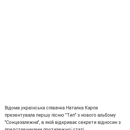
Відома українська співачка Наталка Карпа
презентувала першу пісню "Тип" з нового альбому
"Сонцезалежна", в якій відкриває секрети відносин з
представниками протилежної статі.