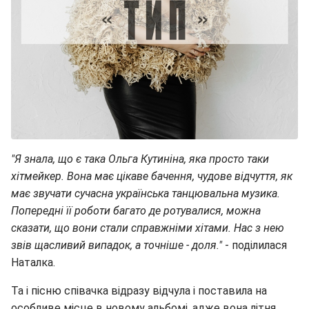
"Я знала, що є така Ольга Кутиніна, яка просто таки
хітмейкер. Вона має цікаве бачення, чудове відчуття, як
має звучати сучасна українська танцювальна музика.
Попередні її роботи багато де ротувалися, можна
сказати, що вони стали справжніми хітами. Нас з нею
звів щасливий випадок, а точніше - доля."
- поділилася
Наталка.
Та і пісню співачка відразу відчула і поставила на
особливе місце в новому альбомі, адже вона літня,