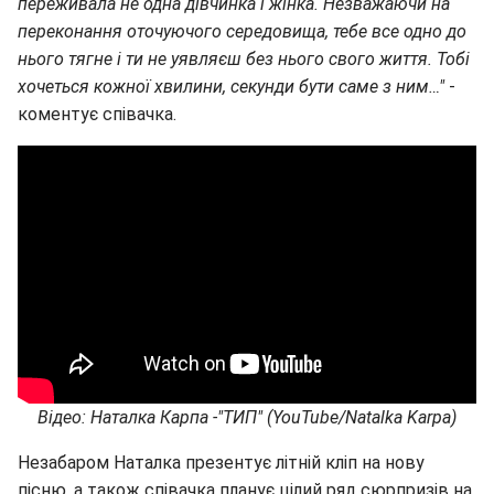
переживала не одна дівчинка і жінка. Незважаючи на
переконання оточуючого середовища, тебе все одно до
нього тягне і ти не уявляєш без нього свого життя. Тобі
хочеться кожної хвилини, секунди бути саме з ним…"
-
коментує співачка.
Відео: Наталка Карпа -"ТИП" (YouTube/Natalka Karpa)
Незабаром Наталка презентує літній кліп на нову
пісню, а також співачка планує цілий ряд сюрпризів на