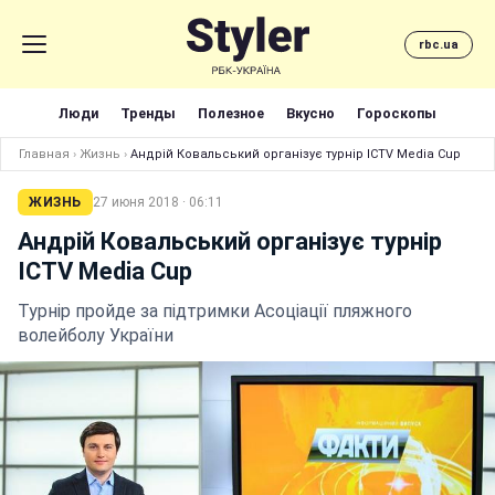
rbc.ua
Люди
Тренды
Полезное
Вкусно
Гороскопы
Главная
›
Жизнь
›
Андрій Ковальський організує турнір ICTV Media Cup
ЖИЗНЬ
27 июня 2018 · 06:11
Андрій Ковальський організує турнір
ICTV Media Cup
Турнір пройде за підтримки Асоціації пляжного
волейболу України