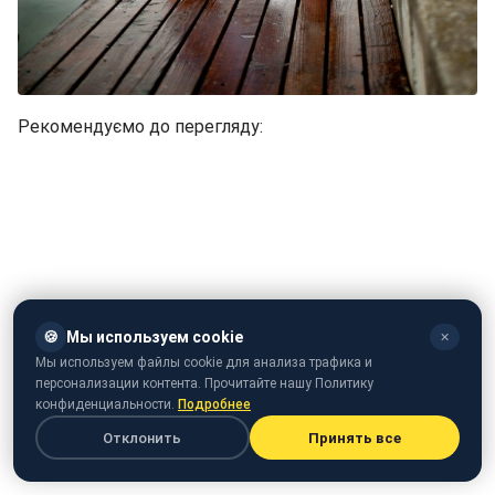
Рекомендуємо до перегляду:
🍪
Мы используем cookie
✕
Мы используем файлы cookie для анализа трафика и
персонализации контента. Прочитайте нашу Политику
конфиденциальности.
Подробнее
Відео: що ви не знали про Віру Брежнєву
Отклонить
Принять все