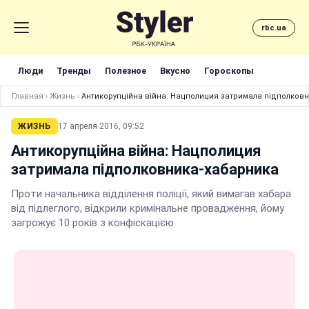
rbc.ua
Люди
Тренды
Полезное
Вкусно
Гороскопы
Главная
›
Жизнь
›
Антикорупційна війна: Нацполиция затримала підполков
ЖИЗНЬ
17 апреля 2016, 09:52
Антикорупційна війна: Нацполиция
затримала підполковника-хабарника
Проти начальника відділення поліції, який вимагав хабара
від підлеглого, відкрили кримінальне провадження, йому
загрожує 10 років з конфіскацією