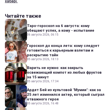
хабарі.
Читайте также
Таро-гороскоп на 6 августа: кому
обещают успех, а кому - испытание
06 августа 2026, 06:15
Гороскоп до конца лета: кому следует
готовиться к карьерным взлетам и
раскрытию тайн
05 августа 2026, 18:13
Варить не нужно: как закрыть
освежающий компот из любых фруктов
за 15 минут
05 августа 2026, 17:34
Ардет Бей из культовой "Мумии": как за
25 лет изменился актер, который сыграл
отважного героя
05 августа 2026, 16:48