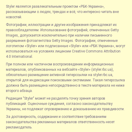
Styler является развлекательным проектом «РБК-Украина»,
рассказывающим о людях, трендах и всё, что интересно читать вне
новостей.
Фотографии, иллюстрации и другие изображения принадлежат их
правообладателям. Использование фотографий, отмеченных Getty
Images, допускается исключительно при наличии письменного
разрешения фотоагентства Getty Images. Фотографии, отмеченные
логотипом «Styler» или подписанные «Styler» или «РБК-Украина», могут
использоваться на условиях лицензии Creative Commons Attribution
4.0 International.
При полном или частичном воспроизведении информационных
материалов, опубликованных на вебсайте «Styler» (styler.rbc.ua),
обязательно размещение активной гиперссылки на styler.rbc.ua,
открытой для индексации поисковыми системами. Такая гиперссылка
должна быть размещена непосредственно в тексте материала не ниже
второго абзаца.
Редакция "Styler" может не разделять точку зрения авторов
публикаций. Оценочные суждения, согласно законодательству
Украины, не подлежат опровержению и доказыванию их правдивости.
За достоверность, содержание и соответствие требованиям
законодательства рекламных материалов ответственность несет
рекламодатель.