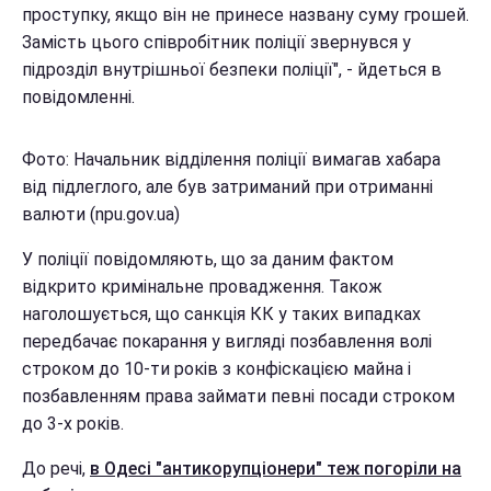
проступку, якщо він не принесе названу суму грошей.
Замість цього співробітник поліції звернувся у
підрозділ внутрішньої безпеки поліції", - йдеться в
повідомленні.
Фото: Начальник відділення поліції вимагав хабара
від підлеглого, але був затриманий при отриманні
валюти (npu.gov.ua)
У поліції повідомляють, що за даним фактом
відкрито кримінальне провадження. Також
наголошується, що санкція КК у таких випадках
передбачає покарання у вигляді позбавлення волі
строком до 10-ти років з конфіскацією майна і
позбавленням права займати певні посади строком
до 3-х років.
До речі,
в Одесі "антикорупціонери" теж погоріли на