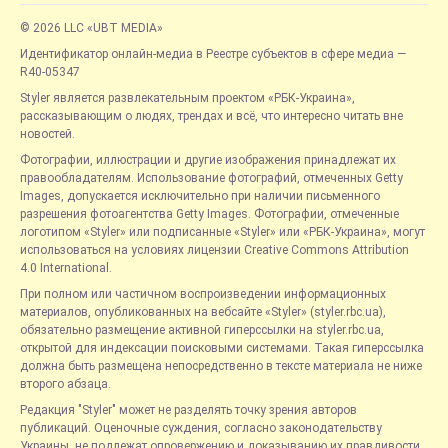
© 2026 LLC «UBT MEDIA»
Идентификатор онлайн-медиа в Реестре субъектов в сфере медиа —
R40-05347
Styler является развлекательным проектом «РБК-Украина»,
рассказывающим о людях, трендах и всё, что интересно читать вне
новостей.
Фотографии, иллюстрации и другие изображения принадлежат их
правообладателям. Использование фотографий, отмеченных Getty
Images, допускается исключительно при наличии письменного
разрешения фотоагентства Getty Images. Фотографии, отмеченные
логотипом «Styler» или подписанные «Styler» или «РБК-Украина», могут
использоваться на условиях лицензии Creative Commons Attribution
4.0 International.
При полном или частичном воспроизведении информационных
материалов, опубликованных на вебсайте «Styler» (styler.rbc.ua),
обязательно размещение активной гиперссылки на styler.rbc.ua,
открытой для индексации поисковыми системами. Такая гиперссылка
должна быть размещена непосредственно в тексте материала не ниже
второго абзаца.
Редакция "Styler" может не разделять точку зрения авторов
публикаций. Оценочные суждения, согласно законодательству
Украины, не подлежат опровержению и доказыванию их правдивости.