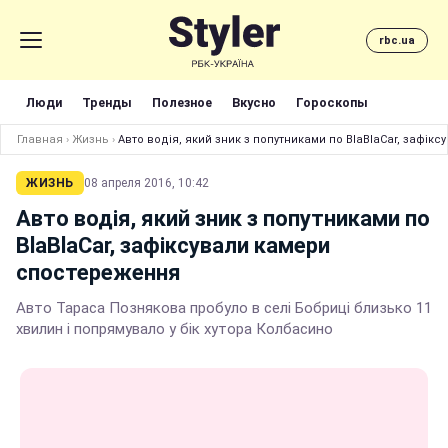
rbc.ua
Люди
Тренды
Полезное
Вкусно
Гороскопы
Главная
›
Жизнь
›
Авто водія, який зник з попутниками по BlaBlaCar, зафі
ЖИЗНЬ
08 апреля 2016, 10:42
Авто водія, який зник з попутниками по
BlaBlaCar, зафіксували камери
спостереження
Авто Тараса Познякова пробуло в селі Бобриці близько 11
хвилин і попрямувало у бік хутора Колбасино