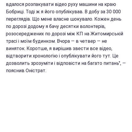
вдалося розпакувати відео руху машини на краю
Бобриці. Тоді ж я його опублікував. В добу за 30 000
переглядів. Що мене власне шокувало. Кожен день
по дорозі додому я бачу десятки волонтерів,
розосереджених по дорозі між КП на Житомирській
трасі і моїм будинком. Вчора — в четвер — не
виняток. Коротше, я вирішив звести все відео,
відтворити хронологію і опублікувати його тут. Це
дозволить зрозуміти і відповісти на багато питань", —
пояснив Оністрат.