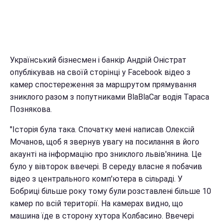
Український бізнесмен і банкір Андрій Оністрат
опублікував на своїй сторінці у Facebook відео з
камер спостереження за маршрутом прямування
зниклого разом з попутниками BlaBlaCar водія Тараса
Познякова.
"Історія була така. Спочатку мені написав Олексій
Мочанов, щоб я звернув увагу на посилання в його
акаунті на інформацію про зниклого львів'янина. Це
було у вівторок ввечері. В середу власне я побачив
відео з центрального комп'ютера в сільраді. У
Бобриці більше року тому були розставлені більше 10
камер по всій території. На камерах видно, що
машина їде в сторону хутора Колбасино. Ввечері