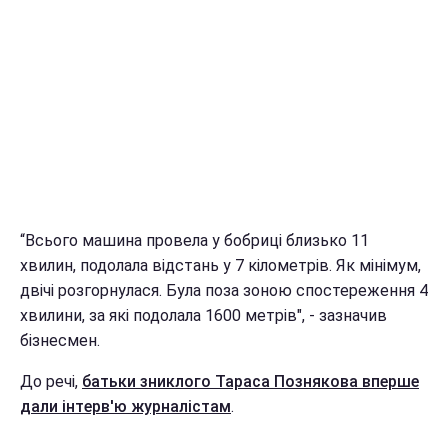
“Всього машина провела у бобриці близько 11
хвилин, подолала відстань у 7 кілометрів. Як мінімум,
двічі розгорнулася. Була поза зоною спостереження 4
хвилини, за які подолала 1600 метрів", - зазначив
бізнесмен.
До речі,
батьки зниклого Тараса Познякова вперше
дали інтерв'ю журналістам
.