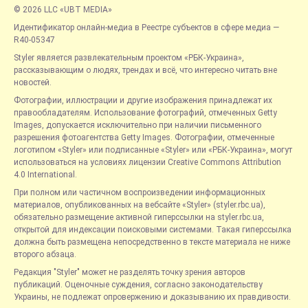
© 2026 LLC «UBT MEDIA»
Идентификатор онлайн-медиа в Реестре субъектов в сфере медиа —
R40-05347
Styler является развлекательным проектом «РБК-Украина»,
рассказывающим о людях, трендах и всё, что интересно читать вне
новостей.
Фотографии, иллюстрации и другие изображения принадлежат их
правообладателям. Использование фотографий, отмеченных Getty
Images, допускается исключительно при наличии письменного
разрешения фотоагентства Getty Images. Фотографии, отмеченные
логотипом «Styler» или подписанные «Styler» или «РБК-Украина», могут
использоваться на условиях лицензии Creative Commons Attribution
4.0 International.
При полном или частичном воспроизведении информационных
материалов, опубликованных на вебсайте «Styler» (styler.rbc.ua),
обязательно размещение активной гиперссылки на styler.rbc.ua,
открытой для индексации поисковыми системами. Такая гиперссылка
должна быть размещена непосредственно в тексте материала не ниже
второго абзаца.
Редакция "Styler" может не разделять точку зрения авторов
публикаций. Оценочные суждения, согласно законодательству
Украины, не подлежат опровержению и доказыванию их правдивости.