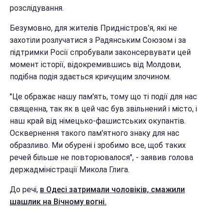
розслідування.
Безумовно, для жителів Придністров'я, які не
захотіли розлучатися з Радянським Союзом і за
підтримки Росії спробували законсервувати цей
момент історії, відокремившись від Молдови,
подібна подія здається кричущим злочином.
"Це ображає нашу пам'ять, тому що ті події для нас
священна, так як в цей час був звільнений і місто, і
наш край від німецько-фашистських окупантів.
Осквернення такого пам'ятного знаку для нас
образливо. Ми обурені і зробимо все, щоб таких
речей більше не повторювалося", - заявив голова
держадміністрації Микола Глига.
До речі,
в Одесі затримали чоловіків, смажили
шашлик на Вічному вогні.