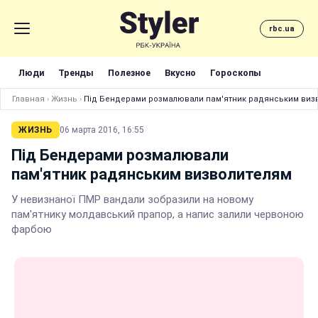
rbc.ua
Люди
Тренды
Полезное
Вкусно
Гороскопы
Главная
›
Жизнь
›
Під Бендерами розмалювали пам'ятник радянським виз
ЖИЗНЬ
06 марта 2016, 16:55
Під Бендерами розмалювали
пам'ятник радянським визволителям
У невизнаної ПМР вандали зобразили на новому
пам'ятнику молдавський прапор, а напис залили червоною
фарбою