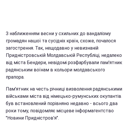
З наближенням весни у схильних до вандалізму
громадян нашої та сусідніх країн, схоже, почалося
загострення. Так, нещодавно у невизнаній
Придністровській Молдавській Республіці, недалеко
від міста Бендери, невідомі розфарбували пам'ятник
радянським воїнам в кольори молдавського
прапора.
Пам'ятник на
честь річниці визволення радянськими
військами міста від німецько-румунських окупантів
був встановлений порівняно недавно - всього два
роки тому
, повідомляє місцеве інформагентство
"Новини Придністров'я".