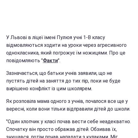
У Львові в ліцеї імені Пулюя учні 1-В класу
відмовляються ходити на уроки через агресивного
однокласника, який погрожує їм ножицями. Про це
повідомляють "
Факти
".
Зазначається, що батьки учнів заявили, що не
пустять дітей на заняття до тих пір, поки не буде
вирішено конфлікт із цим школярем.
Як розповіла мама одного з учнів, почалося все ще у
вересні, коли вони тільки відправили дітей до школи.
"Один хлопчик у класі почав вести себе неадекватно.
Спочатку він просто ображав дітей. Обзивав їх,
знущався, потім почав нападати з кулаками. Міг