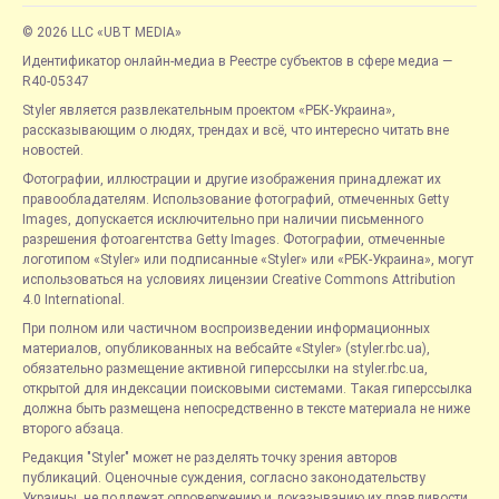
© 2026 LLC «UBT MEDIA»
Идентификатор онлайн-медиа в Реестре субъектов в сфере медиа —
R40-05347
Styler является развлекательным проектом «РБК-Украина»,
рассказывающим о людях, трендах и всё, что интересно читать вне
новостей.
Фотографии, иллюстрации и другие изображения принадлежат их
правообладателям. Использование фотографий, отмеченных Getty
Images, допускается исключительно при наличии письменного
разрешения фотоагентства Getty Images. Фотографии, отмеченные
логотипом «Styler» или подписанные «Styler» или «РБК-Украина», могут
использоваться на условиях лицензии Creative Commons Attribution
4.0 International.
При полном или частичном воспроизведении информационных
материалов, опубликованных на вебсайте «Styler» (styler.rbc.ua),
обязательно размещение активной гиперссылки на styler.rbc.ua,
открытой для индексации поисковыми системами. Такая гиперссылка
должна быть размещена непосредственно в тексте материала не ниже
второго абзаца.
Редакция "Styler" может не разделять точку зрения авторов
публикаций. Оценочные суждения, согласно законодательству
Украины, не подлежат опровержению и доказыванию их правдивости.