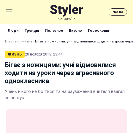
rbc.ua
Люди
Тренды
Полезное
Вкусно
Гороскопы
Главная
›
Жизнь
›
Бігає з ножицями: учні відмовилися ходити на уроки че
ЖИЗНЬ
28 ноября 2018, 23:47
Бігає з ножицями: учні відмовилися
ходити на уроки через агресивного
однокласника
Учень нікого не боїться та на зауваження вчителя взагалі
не реагує