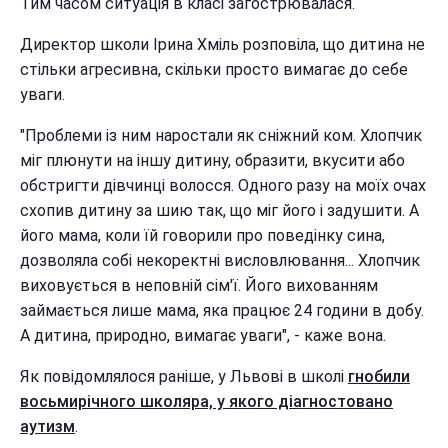
Тим часом ситуація в класі загострювалася.
Директор школи Ірина Хміль розповіла, що дитина не
стільки агресивна, скільки просто вимагає до себе
уваги.
"Проблеми із ним наростали як сніжний ком. Хлопчик
міг плюнути на іншу дитину, образити, вкусити або
обстригти дівчинці волосся. Одного разу на моїх очах
схопив дитину за шию так, що міг його і задушити. А
його мама, коли їй говорили про поведінку сина,
дозволяла собі некоректні висловлювання... Хлопчик
виховується в неповній сім'ї. Його вихованням
займається лише мама, яка працює 24 години в добу.
А дитина, природно, вимагає уваги", - каже вона.
Як повідомлялося раніше, у Львові в школі
гнобили
восьмирічного школяра, у якого діагностовано
аутизм
.