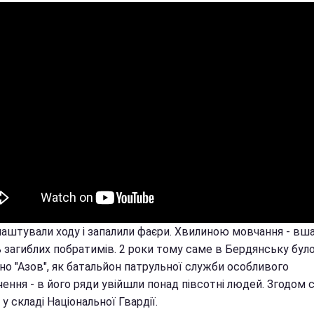
влаштували ходу і запалили фаєри. Хвилиною мовчання - вш
ь загиблих побратимів. 2 роки тому саме в Бердянську бул
но "Азов", як батальйон патрульної служби особливого
ення - в його ряди увійшли понад півсотні людей. Згодом с
у складі Національної Гвардії.