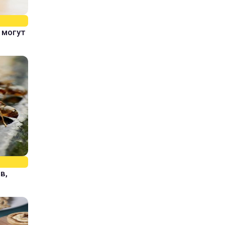
 могут
в,