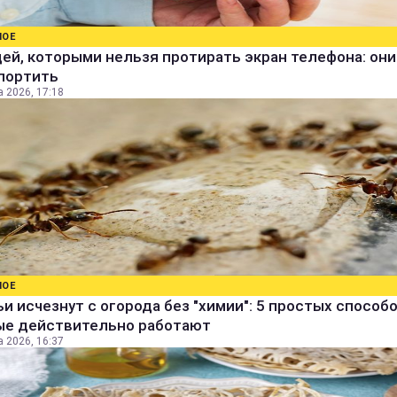
НОЕ
ей, которыми нельзя протирать экран телефона: они
спортить
а 2026, 17:18
НОЕ
и исчезнут с огорода без "химии": 5 простых способо
ые действительно работают
а 2026, 16:37