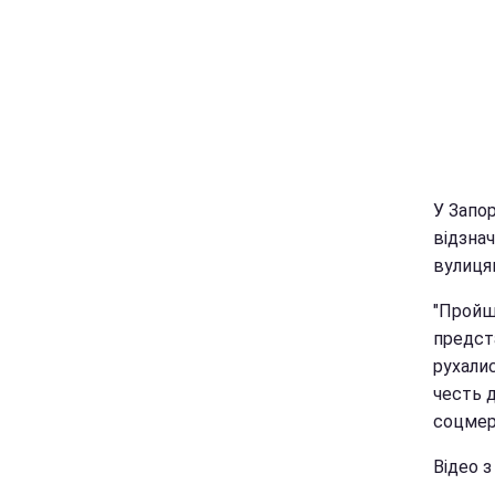
У Запор
відзна
вулиця
"Пройш
предст
рухалис
честь д
соцмер
Відео 