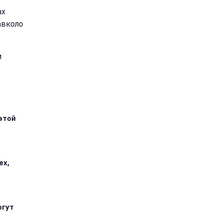
ах
навколо
м
этой
ех,
огут