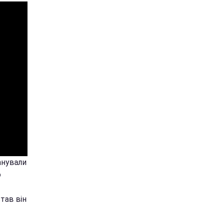
анували
о
тав він