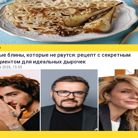
О
е блины, которые не рвутся: рецепт с секретным
диентом для идеальных дырочек
а 2026, 15:55