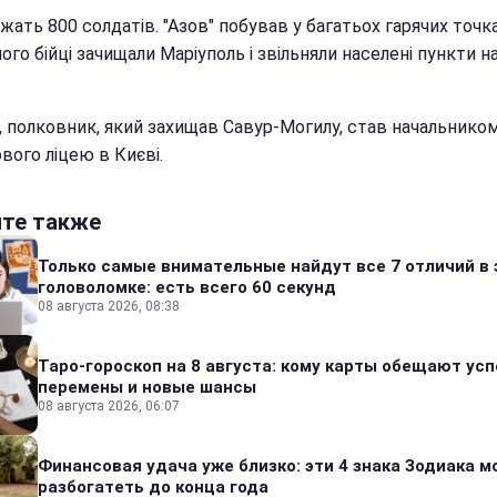
жать 800 солдатів. "Азов" побував у багатьох гарячих точк
його бійці зачищали Маріуполь і звільняли населені пункти 
і, полковник, який захищав Савур-Могилу, став начальнико
вого ліцею в Києві.
йте также
Только самые внимательные найдут все 7 отличий в 
головоломке: есть всего 60 секунд
08 августа 2026, 08:38
Таро-гороскоп на 8 августа: кому карты обещают усп
перемены и новые шансы
08 августа 2026, 06:07
Финансовая удача уже близко: эти 4 знака Зодиака м
разбогатеть до конца года