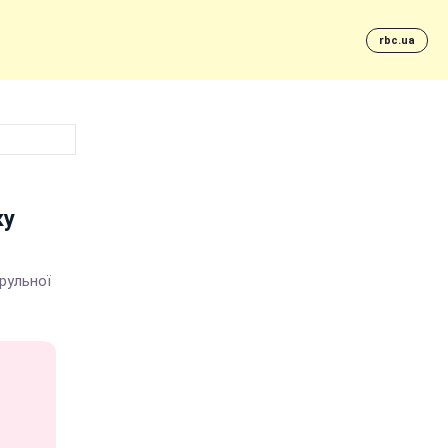
rbc.ua
ку
рульної