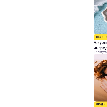
ВКУСН
Ажурны
ингре
07 август
ЛЮДИ