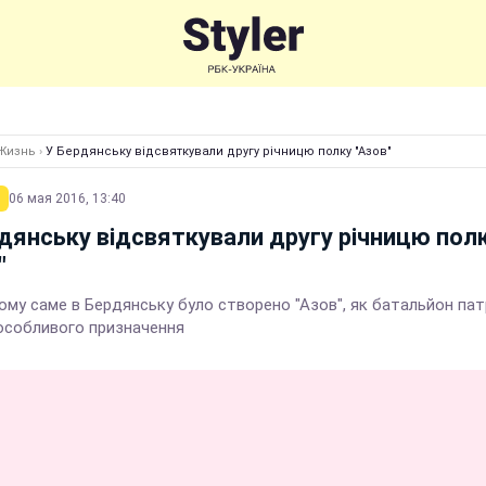
Жизнь
›
У Бердянську відсвяткували другу річницю полку "Азов"
06 мая 2016, 13:40
дянську відсвяткували другу річницю пол
"
ому саме в Бердянську було створено "Азов", як батальйон пат
особливого призначення