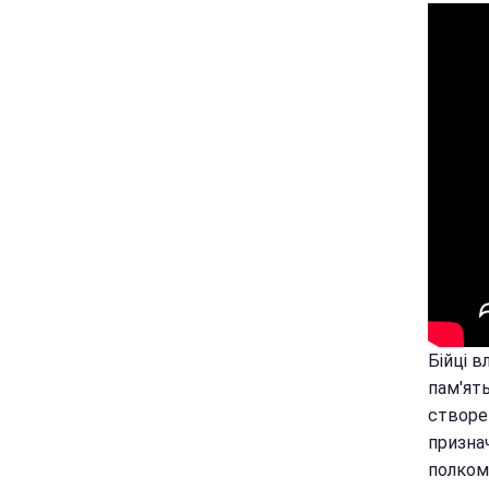
Бійці 
пам'ят
створе
признач
полком 