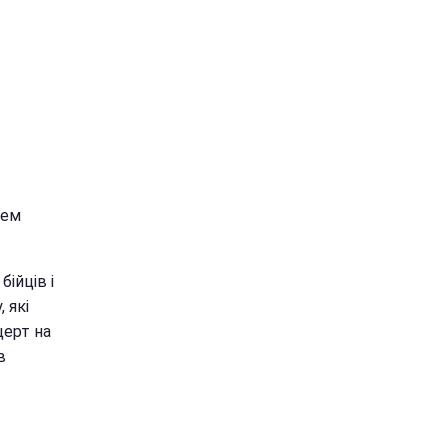
шем
ійців і
 які
церт на
в