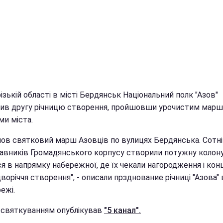
ізькій області в місті Бердянськ Національний полк "Азов"
чив другу річницю створення, пройшовши урочистим мар
ми міста.
ов святковий марш Азовців по вулицях Бердянська. Сотні б
авників Громадянського корпусу створили потужну колону,
я в напрямку набережної, де їх чекали нагородження і кон
воріччя створення", - описали прзднование річниці "Азова" 
ежі.
з святкуванням опублікував
"5 канал".