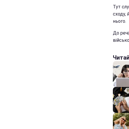
Тут слу
сходу, 
нього.
До реч
військо
Чита