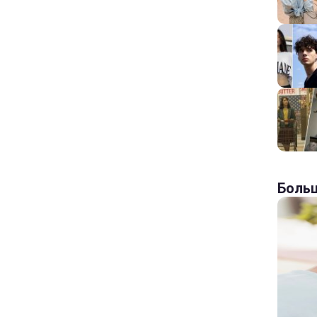
Больш