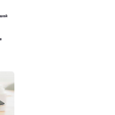
ушай
е