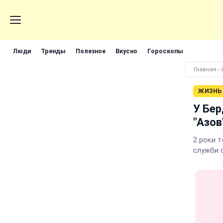
Люди
Тренды
Полезное
Вкусно
Гороскопы
Главная
›
ЖИЗНЬ
У Бер
"Азов
2 роки т
служби 