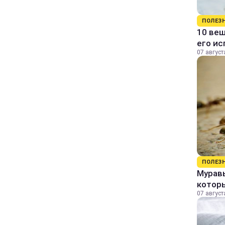
ПОЛЕЗ
10 вещ
его и
07 август
ПОЛЕЗ
Муравь
котор
07 август