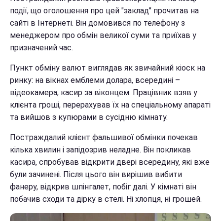
події, що оголошення про цей "заклад" прочитав на
сайті в Інтернеті. Він домовився по телефону з
менеджером про обмін великої суми та приїхав у
призначений час.
Пункт обміну валют виглядав як звичайний кіоск на
ринку: на вікнах емблеми долара, всередині –
відеокамера, касир за віконцем. Працівник взяв у
клієнта гроші, перерахував їх на спеціальному апараті
та вийшов з купюрами в сусідню кімнату.
Постраждалий клієнт фальшивої обмінки почекав
кілька хвилин і запідозрив неладне. Він покликав
касира, спробував відкрити двері всередину, які вже
були зачинені. Після цього він вирішив вибити
фанеру, відкрив шпінгалет, побіг далі. У кімнаті він
побачив сходи та дірку в стелі. Ні хлопця, ні грошей.