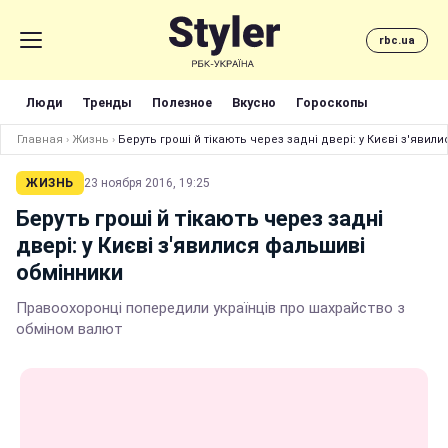
rbc.ua
Люди
Тренды
Полезное
Вкусно
Гороскопы
Главная
›
Жизнь
›
Беруть гроші й тікають через задні двері: у Києві з'яви
ЖИЗНЬ
23 ноября 2016, 19:25
Беруть гроші й тікають через задні
двері: у Києві з'явилися фальшиві
обмінники
Правоохоронці попередили українців про шахрайство з
обміном валют