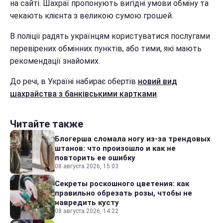
на сайті. Шахраї пропонують вигідні умови обміну та
чекають клієнта з великою сумою грошей.
В поліції радять українцям користуватися послугами
перевірених обмінних пунктів, або тими, які мають
рекомендації знайомих.
До речі, в Україні набирає обертів
новий вид
шахрайства з банківськими картками
.
Читайте также
Блогерша сломала ногу из-за трендовых
штанов: что произошло и как не
повторить ее ошибку
08 августа 2026, 15:03
Секреты роскошного цветения: как
правильно обрезать розы, чтобы не
навредить кусту
08 августа 2026, 14:22