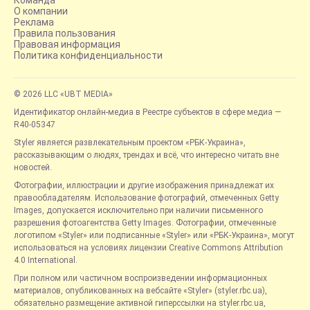
О компании
Реклама
Правила пользования
Правовая информация
Политика конфиденциальности
© 2026 LLC «UBT MEDIA»
Идентификатор онлайн-медиа в Реестре субъектов в сфере медиа —
R40-05347
Styler является развлекательным проектом «РБК-Украина»,
рассказывающим о людях, трендах и всё, что интересно читать вне
новостей.
Фотографии, иллюстрации и другие изображения принадлежат их
правообладателям. Использование фотографий, отмеченных Getty
Images, допускается исключительно при наличии письменного
разрешения фотоагентства Getty Images. Фотографии, отмеченные
логотипом «Styler» или подписанные «Styler» или «РБК-Украина», могут
использоваться на условиях лицензии Creative Commons Attribution
4.0 International.
При полном или частичном воспроизведении информационных
материалов, опубликованных на вебсайте «Styler» (styler.rbc.ua),
обязательно размещение активной гиперссылки на styler.rbc.ua,