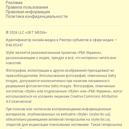
Реклама
Правила пользования
Правовая информация
Политика конфиденциальности
© 2026 LLC «UBT MEDIA»
Идентификатор онлайн-медиа в Реестре субъектов в сфере медиа —
R40-05347
Styler является развлекательным проектом «РБК-Украина»,
рассказывающим о людях, трендах и всё, что интересно читать вне
новостей.
Фотографии, иллюстрации и другие изображения принадлежат их
правообладателям. Использование фотографий, отмеченных Getty
Images, допускается исключительно при наличии письменного
разрешения фотоагентства Getty Images. Фотографии, отмеченные
логотипом «Styler» или подписанные «Styler» или «РБК-Украина», могут
использоваться на условиях лицензии Creative Commons Attribution
4.0 International.
При полном или частичном воспроизведении информационных
материалов, опубликованных на вебсайте «Styler» (styler.rbc.ua),
обязательно размещение активной гиперссылки на styler.rbc.ua,
открытой для индексации поисковыми системами. Такая гиперссылка