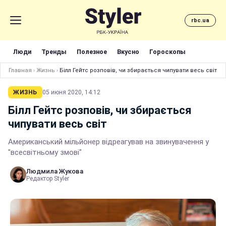
rbc.ua
Люди
Тренды
Полезное
Вкусно
Гороскопы
Главная
›
Жизнь
›
Білл Гейтс розповів, чи збирається чипувати весь світ
ЖИЗНЬ
05 июня 2020, 14:12
Білл Гейтс розповів, чи збирається
чипувати весь світ
Американський мільйонер відреагував на звинувачення у
"всесвітньому змові"
Людмила Жукова
Редактор Styler