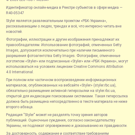
Идентификатор онлайн-медиа в Реестре субъектов в сфере медиа —
R40-05347
Styler является развлекательным проектом «РБК-Украина»,
рассказывающим о людях, трендах и всё, что интересно читать вне
новостей.
Фотографии, иллюстрации и другие изображения принадлежат их
правообладателям. Использование фотографий, отмеченных Getty
Images, допускается исключительно при наличии письменного
разрешения фотоагентства Getty Images. Фотографии, отмеченные
логотипом «Styler» или подписанные «Styler» или «РБК-Украина», могут
использоваться на условиях лицензии Creative Commons Attribution
4.0 International.
При полном или частичном воспроизведении информационных
материалов, опубликованных на вебсайте «Styler» (styler.rbc.ua),
обязательно размещение активной гиперссылки на styler.rbc.ua,
открытой для индексации поисковыми системами. Такая гиперссылка
должна быть размещена непосредственно в тексте материала не ниже
второго абзаца.
Редакция "Styler" может не разделять точку зрения авторов
публикаций. Оценочные суждения, согласно законодательству
Украины, не подлежат опровержению и доказыванию их правдивости.
За достоверность, содержание и соответствие требованиям