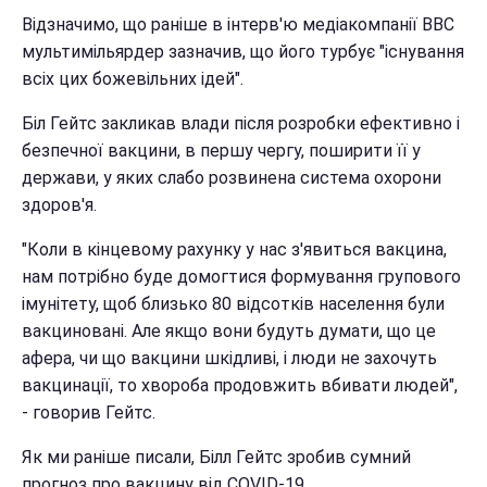
Відзначимо, що раніше в інтерв'ю медіакомпанії BBC
мультимільярдер зазначив, що його турбує "існування
всіх цих божевільних ідей".
Біл Гейтс закликав влади після розробки ефективно і
безпечної вакцини, в першу чергу, поширити її у
держави, у яких слабо розвинена система охорони
здоров'я.
"Коли в кінцевому рахунку у нас з'явиться вакцина,
нам потрібно буде домогтися формування групового
імунітету, щоб близько 80 відсотків населення були
вакциновані. Але якщо вони будуть думати, що це
афера, чи що вакцини шкідливі, і люди не захочуть
вакцинації, то хвороба продовжить вбивати людей",
- говорив Гейтс.
Як ми раніше писали, Білл Гейтс зробив сумний
прогноз про вакцину від COVID-19.