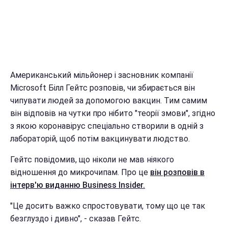
Американський мільйонер і засновник компанії
Microsoft Білл Гейтс розповів, чи збирається він
чипувати людей за допомогою вакцин. Тим самим
він відповів на чутки про нібито "теорії змови", згідно
з якою коронавірус спеціально створили в одній з
лабораторій, щоб потім вакцинувати людство.
Гейтс повідомив, що ніколи не мав ніякого
відношення до микрочипам. Про це
він розповів в
інтерв'ю виданню Business Insider.
"Це досить важко спростовувати, тому що це так
безглуздо і дивно", - сказав Гейтс.