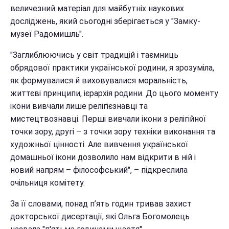
величезний матеріал для майбутніх наукових
досліджень, який сьогодні зберігається у "Замку-
музеї Радомишль".
"Заглиблюючись у світ традицій і таємниць
обрядової практики української родини, я зрозуміла,
як формувалися й виховувалися моральність,
життєві принципи, ієрархія родини. До цього моменту
ікони вивчали лише релігієзнавці та
мистецтвознавці. Перші вивчали ікони з релігійної
точки зору, другі – з точки зору техніки виконання та
художньої цінності. Але вивчення української
домашньої ікони дозволило нам відкрити в ній і
новий напрям – філософський", – підкреслила
очільниця комітету.
За її словами, понад п’ять годин тривав захист
докторської дисертації, які Ольга Богомолець