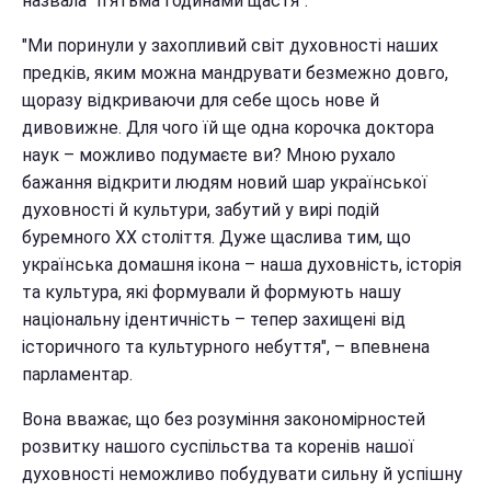
назвала "п'ятьма годинами щастя".
"Ми поринули у захопливий світ духовності наших
предків, яким можна мандрувати безмежно довго,
щоразу відкриваючи для себе щось нове й
дивовижне. Для чого їй ще одна корочка доктора
наук – можливо подумаєте ви? Мною рухало
бажання відкрити людям новий шар української
духовності й культури, забутий у вирі подій
буремного ХХ століття. Дуже щаслива тим, що
українська домашня ікона – наша духовність, історія
та культура, які формували й формують нашу
національну ідентичність – тепер захищені від
історичного та культурного небуття", – впевнена
парламентар.
Вона вважає, що без розуміння закономірностей
розвитку нашого суспільства та коренів нашої
духовності неможливо побудувати сильну й успішну