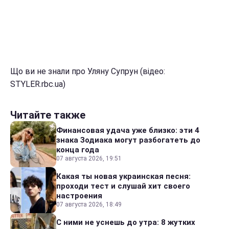
Що ви не знали про Уляну Супрун (відео:
STYLER.rbc.ua)
Читайте также
Финансовая удача уже близко: эти 4
знака Зодиака могут разбогатеть до
конца года
07 августа 2026, 19:51
Какая ты новая украинская песня:
проходи тест и слушай хит своего
настроения
07 августа 2026, 18:49
С ними не уснешь до утра: 8 жутких