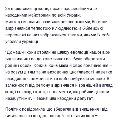
За її словами, ці ікони, писані професійними та
народними майстрами по всій Україні,
мистецтвознавці називали неканонічними, бо вони
відрізнялися теплотою й людяністю, а біблейські
персонажі на них зображалися такими, якими їх собі
уявляли українці.
"Домашні ікони стояли на шляху еволюції нашої віри
від язичництва до християнства і були оберегами
родин і осель. Кожна ікона мала й своє призначення –
на розум дітям та на виховання цнотливості, на легке
народження немовляти та щоб прибувало молоко. В
залежності від регіону відрізнявся й зовнішній вигляд
ікон, і їх колір, і квіти, і орнаменти, які робили ці ікони
незабутніми", – зазначила народний депутат.
Політик повідомила, що зберегла від знищення і від
вивезення за кордон понад 5 тис. таких ікон –