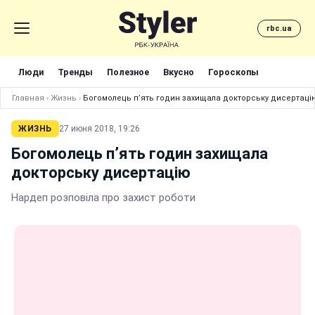
rbc.ua
Люди
Тренды
Полезное
Вкусно
Гороскопы
Главная
›
Жизнь
›
Богомолець п’ять годин захищала докторську дисертаці
ЖИЗНЬ
27 июня 2018, 19:26
Богомолець п’ять годин захищала
докторську дисертацію
Нардеп розповіла про захист роботи