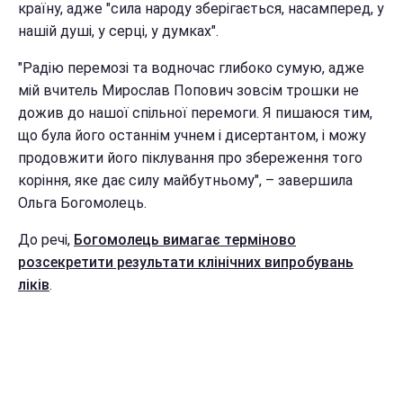
країну, адже "сила народу зберігається, насамперед, у
нашій душі, у серці, у думках".
"Радію перемозі та водночас глибоко сумую, адже
мій вчитель Мирослав Попович зовсім трошки не
дожив до нашої спільної перемоги. Я пишаюся тим,
що була його останнім учнем і дисертантом, і можу
продовжити його піклування про збереження того
коріння, яке дає силу майбутньому", – завершила
Ольга Богомолець.
До речі,
Богомолець вимагає терміново
розсекретити результати клінічних випробувань
ліків
.