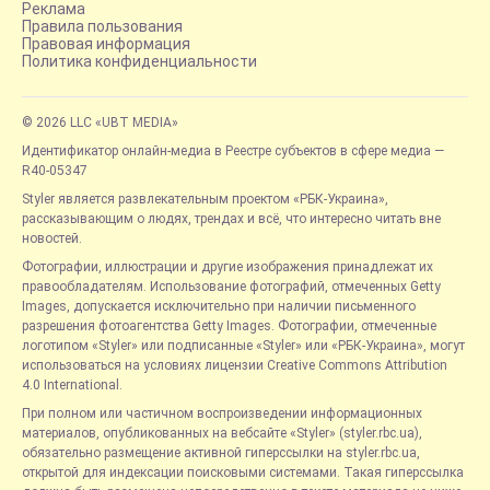
Реклама
Правила пользования
Правовая информация
Политика конфиденциальности
© 2026 LLC «UBT MEDIA»
Идентификатор онлайн-медиа в Реестре субъектов в сфере медиа —
R40-05347
Styler является развлекательным проектом «РБК-Украина»,
рассказывающим о людях, трендах и всё, что интересно читать вне
новостей.
Фотографии, иллюстрации и другие изображения принадлежат их
правообладателям. Использование фотографий, отмеченных Getty
Images, допускается исключительно при наличии письменного
разрешения фотоагентства Getty Images. Фотографии, отмеченные
логотипом «Styler» или подписанные «Styler» или «РБК-Украина», могут
использоваться на условиях лицензии Creative Commons Attribution
4.0 International.
При полном или частичном воспроизведении информационных
материалов, опубликованных на вебсайте «Styler» (styler.rbc.ua),
обязательно размещение активной гиперссылки на styler.rbc.ua,
открытой для индексации поисковыми системами. Такая гиперссылка