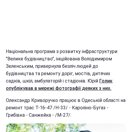
Національна програма з розвитку інфраструктури
"Велике будівництво", ініційована Володимиром
Зеленським, привернула безліч людей до
будівництва та ремонту доріг, мостів, дитячих
садків, шкіл, амбулаторій і стадіонів. Юрій
Голик
опублікував в мережі фотографії деяких з них.
Олександр Криворучко працює в Одеській області на
ремонт трас Т-16-47 /Н-33/ - Кароліно-Бугаз -
Грибівка - Санжейка - /М-27/.