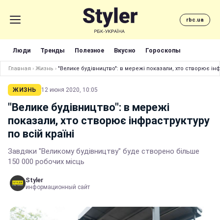
rbc.ua
Люди
Тренды
Полезное
Вкусно
Гороскопы
Главная
›
Жизнь
›
"Велике будівництво": в мережі показали, хто створює інф
ЖИЗНЬ
12 июня 2020, 10:05
"Велике будівництво": в мережі
показали, хто створює інфраструктуру
по всій країні
Завдяки "Великому будівництву" буде створено більше
150 000 робочих місць
Styler
информационный сайт