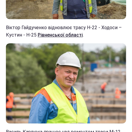
Віктор Гайдученко відновлює трасу Н-22 - Ходоси –
Кустин - Н-25
Рівненської області
.
Василь Карлюка працює над ремонтом траси М-12