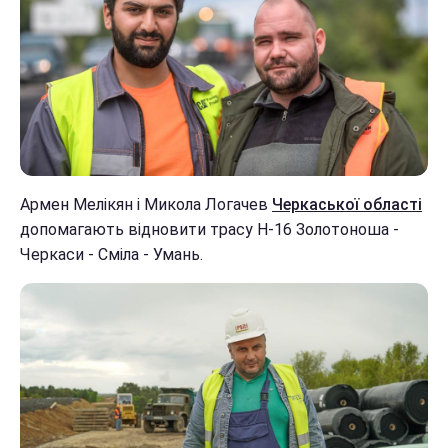
Армен Мелікян і Микола Логачев
Черкаської області
допомагають відновити трасу Н-16 Золотоноша -
Черкаси - Сміла - Умань.