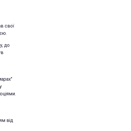
ав свої
єю.
у, до
ув
марах"
у
юціями.
ям від