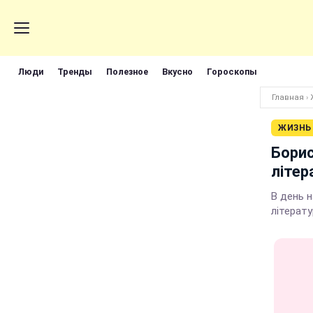
Люди
Тренды
Полезное
Вкусно
Гороскопы
Главная
›
ЖИЗНЬ
Борис
літер
В день н
літерату