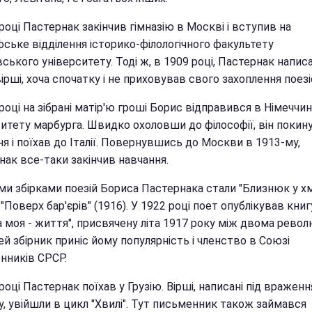
році Пастернак закінчив гімназію в Москві і вступив на
фське відділення історико-філологічного факультету
ького університету. Тоді ж, в 1909 році, Пастернак напис
ірші, хоча спочатку і не приховував свого захоплення поезі
році на зібрані матір'ю гроші Борис відправився в Німеччин
ситету марбурга. Швидко охоловши до філософії, він покин
я і поїхав до Італії. Повернувшись до Москви в 1913-му,
нак все-таки закінчив навчання.
и збірками поезій Бориса Пастернака стали "Близнюк у х
і "Поверх бар'єрів" (1916). У 1922 році поет опублікував книг
 моя - життя", присвячену літа 1917 року між двома револ
й збірник приніс йому популярність і членство в Союзі
нників СРСР.
році Пастернак поїхав у Грузію. Вірші, написані під враженн
, увійшли в цикл "Хвилі". Тут письменник також займався