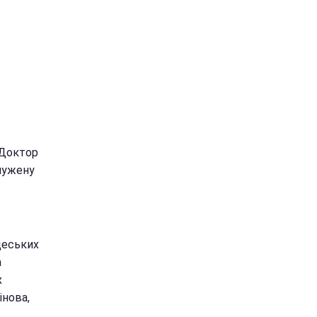
"Доктор
служену
одеських
а
х
інова,