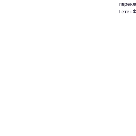
перекл
Гете і 