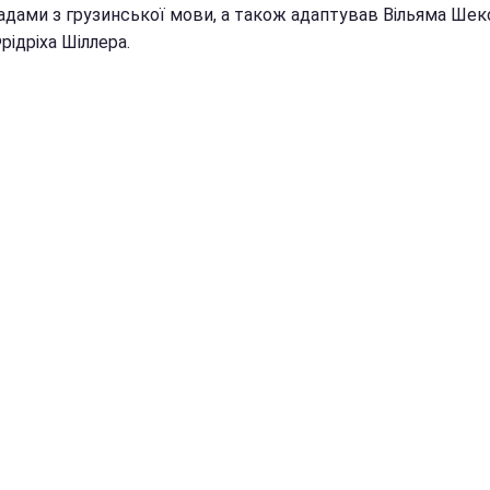
адами з грузинської мови, а також адаптував Вільяма Шекс
Фрідріха Шіллера.