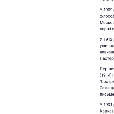
У 1909 
філосо
Московс
перші в
У 1912 
універ
навчанн
Пастер
Першим
(1914) 
"Сестра
Саме це
письме
У 1931 
Кавказу