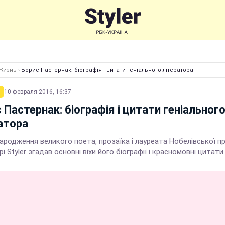
Жизнь
›
Борис Пастернак: біографія і цитати геніального літератора
10 февраля 2016, 16:37
 Пастернак: біографія і цитати геніальног
атора
ародження великого поета, прозаїка і лауреата Нобелівської пр
рі Styler згадав основні віхи його біографії і красномовні цитати