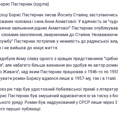
Борис Пастернак (syg.ma)
 році Борис Пастернак писав Йосипу Сталіну, заступаючись
ваних чоловіка і сина Анни Ахматової. У вдячність за "чуд
вичне звільнення рідних Ахматової" Пастернак опублікував
зі словами захоплення, зверненими до Сталіна. Незважаючи
ружбу" Пастернак потрапив у немилість до радянської влад
к і не вийшов до кінця життя.
здобула йому славу одного з кращих представників "срібно
я", але набагато більше визнання він здобув як автор рома
 Живаго", над яким Пастернак працював з 1946-го по 1955 
увати роман Борису вдалося лише в 1957-му, так і в Італії.
ез рік твір був удостоєний Нобелівської премії з літератур
орис Пастернак був змушений відмовитися із-за тиску з бо
ького уряду. Роман був надрукований у СРСР лише через 31
ого першої публікації.