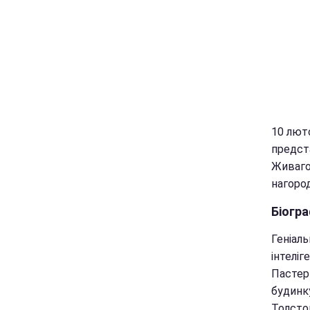
10 лют
предст
Живаго"
нагород
Біогра
Геніаль
інтеліг
Пастерн
будинку
Толстог