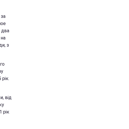
 за
ное
 два
 на
и, з
го
ну
рік.
и, від
ку
 рік