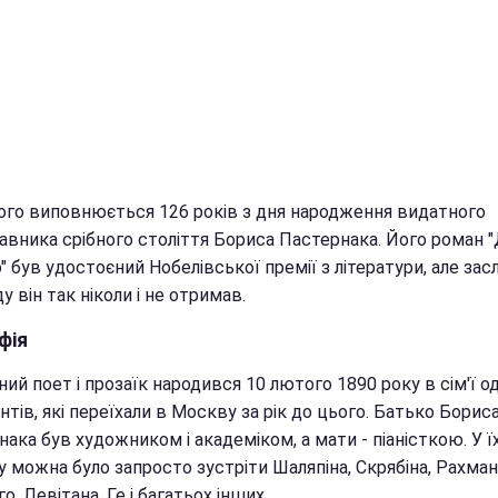
ого виповнюється 126 років з дня народження видатного
авника срібного століття Бориса Пастернака. Його роман 
 був удостоєний Нобелівської премії з літератури, але за
у він так ніколи і не отримав.
фія
ний поет і прозаїк народився 10 лютого 1890 року в сім'ї 
ентів, які переїхали в Москву за рік до цього. Батько Борис
ака був художником і академіком, а мати - піаністкою. У ї
 можна було запросто зустріти Шаляпіна, Скрябіна, Рахман
о, Левітана, Ге і багатьох інших.