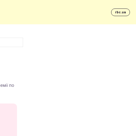
rbc.ua
о
емії по