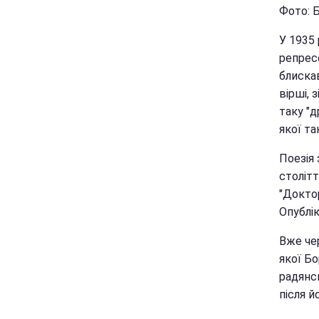
Фото: 
У 1935
репресо
блиска
вірші, 
таку "д
якої та
Поезія 
столітт
"Доктор
Опублік
Вже чер
якої Б
радянс
після й