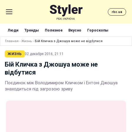
rbc.ua
Люди
Тренды
Полезное
Вкусно
Гороскопы
Главная
›
Жизнь
›
Бій Кличка з Джошуа може не відбутися
ЖИЗНЬ
02 декабря 2016, 21:11
Бій Кличка з Джошуа може не
відбутися
Поєдинок між Володимиром Кличком і Ентоні Джошуа
знаходиться під загрозою зриву