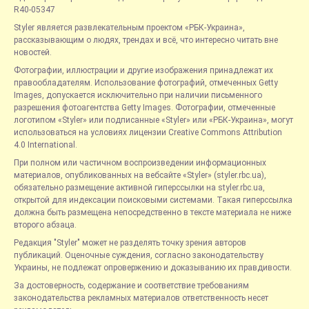
R40-05347
Styler является развлекательным проектом «РБК-Украина»,
рассказывающим о людях, трендах и всё, что интересно читать вне
новостей.
Фотографии, иллюстрации и другие изображения принадлежат их
правообладателям. Использование фотографий, отмеченных Getty
Images, допускается исключительно при наличии письменного
разрешения фотоагентства Getty Images. Фотографии, отмеченные
логотипом «Styler» или подписанные «Styler» или «РБК-Украина», могут
использоваться на условиях лицензии Creative Commons Attribution
4.0 International.
При полном или частичном воспроизведении информационных
материалов, опубликованных на вебсайте «Styler» (styler.rbc.ua),
обязательно размещение активной гиперссылки на styler.rbc.ua,
открытой для индексации поисковыми системами. Такая гиперссылка
должна быть размещена непосредственно в тексте материала не ниже
второго абзаца.
Редакция "Styler" может не разделять точку зрения авторов
публикаций. Оценочные суждения, согласно законодательству
Украины, не подлежат опровержению и доказыванию их правдивости.
За достоверность, содержание и соответствие требованиям
законодательства рекламных материалов ответственность несет