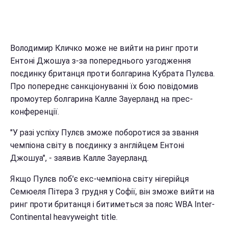
Володимир Кличко може не вийти на ринг проти
Ентоні Джошуа з-за попереднього узгодження
поєдинку британця проти болгарина Кубрата Пулєва.
Про попереднє санкціонуванні їх бою повідомив
промоутер болгарина Калле Зауерланд на прес-
конференції.
"У разі успіху Пулєв зможе поборотися за звання
чемпіона світу в поєдинку з англійцем Ентоні
Джошуа", - заявив Калле Зауерланд.
Якщо Пулєв поб'є екс-чемпіона світу нігерійця
Семюеля Пітера 3 грудня у Софії, він зможе вийти на
ринг проти британця і битиметься за пояс WBA Inter-
Continental heavyweight title.