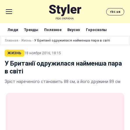
rbc.ua
Люди
Тренды
Полезное
Вкусно
Гороскопы
Главная
›
Жизнь
›
У Британії одружилася найменша пара в світі
ЖИЗНЬ
18 ноября 2016, 18:15
У Британії одружилася найменша пара
в світі
Зріст нареченого становить 88 см, а його дружини 89 см