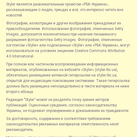
Styler является развлекательным проектом «РБК-Украина»,
рассказывающим о людях, трендах и всё, что интересно читать вне
новостей.
Фотографии, иллюстрации и другие изображения принадлежат их
правообладателям. Использование фотографий, отмеченных Getty
Images, допускается исключительно при наличии письменного
разрешения фотоагентства Getty Images. Фотографии, отмеченные
логотипом «Styler» или подписанные «Styler» или «РБК-Украина», могут
использоваться на условиях лицензии Creative Commons Attribution
4.0 International.
При полном или частичном воспроизведении информационных
материалов, опубликованных на вебсайте «Styler» (styler.rbc.ua),
обязательно размещение активной гиперссылки на styler.rbc.ua,
открытой для индексации поисковыми системами. Такая гиперссылка
должна быть размещена непосредственно в тексте материала не ниже
второго абзаца.
Редакция "Styler" может не разделять точку зрения авторов
публикаций. Оценочные суждения, согласно законодательству
Украины, не подлежат опровержению и доказыванию их правдивости.
За достоверность, содержание и соответствие требованиям
законодательства рекламных материалов ответственность несет
рекламодатель.