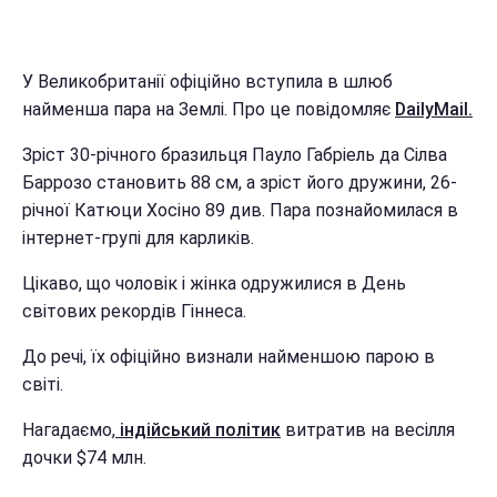
У Великобританії офіційно вступила в шлюб
найменша пара на Землі. Про це повідомляє
DailyMail.
Зріст 30-річного бразильця Пауло Габріель да Сілва
Баррозо становить 88 см, а зріст його дружини, 26-
річної Катюци Хосіно 89 див. Пара познайомилася в
інтернет-групі для карликів.
Цікаво, що чоловік і жінка одружилися в День
світових рекордів Гіннеса.
До речі, їх офіційно визнали найменшою парою в
світі.
Нагадаємо,
індійський політик
витратив на весілля
дочки $74 млн.