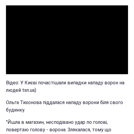
Відео: У Києві почастішали випадки нападу ворон на
людей tsn.ua)
Ольга Тихонова піддалася нападу ворони біля свого
будинку.
"Йшла в магазин, несподівано удар по голові,
повертаю голову - ворона. Злякалася, тому що