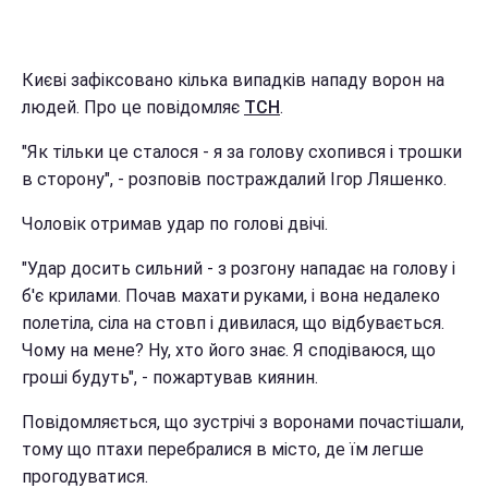
Києві зафіксовано кілька випадків нападу ворон на
людей. Про це повідомляє
ТСН
.
"Як тільки це сталося - я за голову схопився і трошки
в сторону", - розповів постраждалий Ігор Ляшенко.
Чоловік отримав удар по голові двічі.
"Удар досить сильний - з розгону нападає на голову і
б'є крилами. Почав махати руками, і вона недалеко
полетіла, сіла на стовп і дивилася, що відбувається.
Чому на мене? Ну, хто його знає. Я сподіваюся, що
гроші будуть", - пожартував киянин.
Повідомляється, що зустрічі з воронами почастішали,
тому що птахи перебралися в місто, де їм легше
прогодуватися.