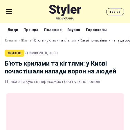
rbc.ua
Люди
Тренды
Полезное
Вкусно
Гороскопы
Главная
›
Жизнь
›
Б'ють крилами та кігтями: у Києві почастішали напади в
ЖИЗНЬ
21 июня 2018, 01:30
Б'ють крилами та кігтями: у Києві
почастішали напади ворон на людей
Птахи атакують перехожих і б'ють їх по голові