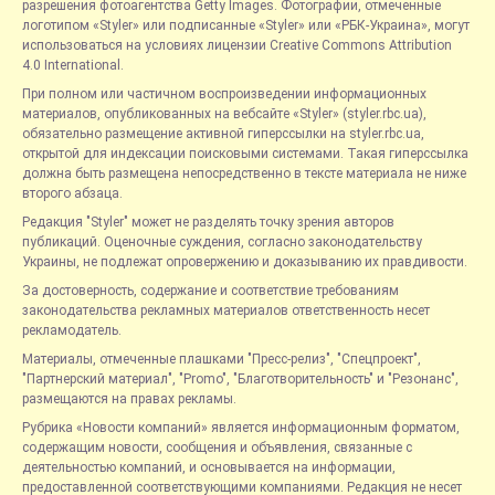
разрешения фотоагентства Getty Images. Фотографии, отмеченные
логотипом «Styler» или подписанные «Styler» или «РБК-Украина», могут
использоваться на условиях лицензии Creative Commons Attribution
4.0 International.
При полном или частичном воспроизведении информационных
материалов, опубликованных на вебсайте «Styler» (styler.rbc.ua),
обязательно размещение активной гиперссылки на styler.rbc.ua,
открытой для индексации поисковыми системами. Такая гиперссылка
должна быть размещена непосредственно в тексте материала не ниже
второго абзаца.
Редакция "Styler" может не разделять точку зрения авторов
публикаций. Оценочные суждения, согласно законодательству
Украины, не подлежат опровержению и доказыванию их правдивости.
За достоверность, содержание и соответствие требованиям
законодательства рекламных материалов ответственность несет
рекламодатель.
Материалы, отмеченные плашками "Пресс-релиз", "Спецпроект",
"Партнерский материал", "Promo", "Благотворительность" и "Резонанс",
размещаются на правах рекламы.
Рубрика «Новости компаний» является информационным форматом,
содержащим новости, сообщения и объявления, связанные с
деятельностью компаний, и основывается на информации,
предоставленной соответствующими компаниями. Редакция не несет