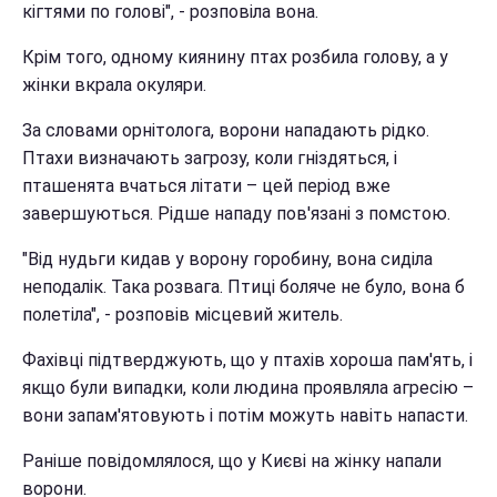
кігтями по голові", - розповіла вона.
Крім того, одному киянину птах розбила голову, а у
жінки вкрала окуляри.
За словами орнітолога, ворони нападають рідко.
Птахи визначають загрозу, коли гніздяться, і
пташенята вчаться літати – цей період вже
завершуються. Рідше нападу пов'язані з помстою.
"Від нудьги кидав у ворону горобину, вона сиділа
неподалік. Така розвага. Птиці боляче не було, вона б
полетіла", - розповів місцевий житель.
Фахівці підтверджують, що у птахів хороша пам'ять, і
якщо були випадки, коли людина проявляла агресію –
вони запам'ятовують і потім можуть навіть напасти.
Раніше повідомлялося, що у Києві на жінку напали
ворони.