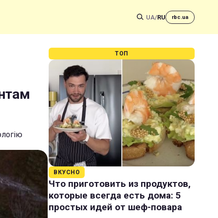
UA
/
RU
rbc.ua
ТОП
ентам
ологію
ВКУСНО
Что приготовить из продуктов,
которые всегда есть дома: 5
простых идей от шеф-повара