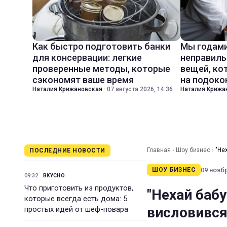
Как быстро подготовить банки
Мы годами
для консервации: легкие
неправиль
проверенные методы, которые
вещей, ко
сэкономят ваше время
на подоко
Наталия Крижановская
·
07 августа 2026, 14:36
Наталия Крижа
Главная
›
Шоу бизнес
›
"Не
ПОСЛЕДНИЕ НОВОСТИ
09 ноябр
ШОУ БИЗНЕС
09:32
ВКУСНО
Что приготовить из продуктов,
"Нехай баб
которые всегда есть дома: 5
висловився
простых идей от шеф-повара