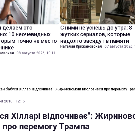
 делаем это
С ними не уснешь до утра: 8
но: 10 неочевидных
жутких сериалов, которые
торым точно не место
надолго засядут в памяти
ннике
Наталия Крижановская
·
07 августа 2026, 
новская
·
08 августа 2026, 10:11
хай бабуся Хілларі відпочиває": Жириновський висловився про перемогу Тр
я 2016 · 12:15
уся Хілларі відпочиває": Жиринов
 про перемогу Трампа