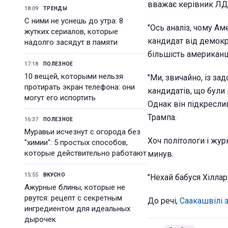
вважає керівник ЛД
18:09
ТРЕНДЫ
С ними не уснешь до утра: 8
"Ось аналіз, чому Ам
жутких сериалов, которые
кандидат від демокра
надолго засядут в памяти
більшість американці
17:18
ПОЛЕЗНОЕ
10 вещей, которыми нельзя
"Ми, звичайно, із з
протирать экран телефона: они
кандидатів, що були
могут его испортить
Однак він підкреслив
Трампа.
16:37
ПОЛЕЗНОЕ
Муравьи исчезнут с огорода без
Хоч політологи і жу
"химии": 5 простых способов,
которые действительно работают
минув.
15:55
ВКУСНО
"Нехай бабуся Хіллар
Ажурные блины, которые не
рвутся: рецепт с секретным
До речі,
Саакашвілі 
ингредиентом для идеальных
дырочек