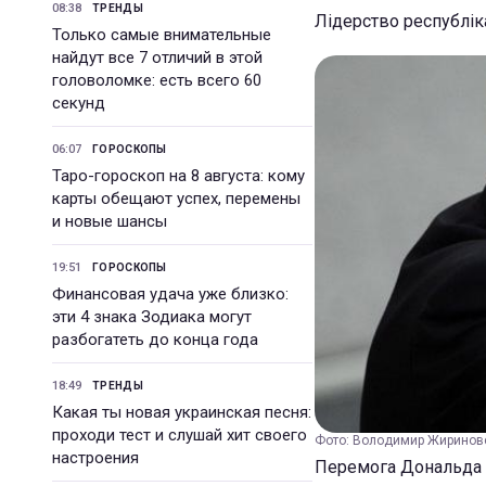
08:38
ТРЕНДЫ
Лідерство республік
Только самые внимательные
найдут все 7 отличий в этой
головоломке: есть всего 60
секунд
06:07
ГОРОСКОПЫ
Таро-гороскоп на 8 августа: кому
карты обещают успех, перемены
и новые шансы
19:51
ГОРОСКОПЫ
Финансовая удача уже близко:
эти 4 знака Зодиака могут
разбогатеть до конца года
18:49
ТРЕНДЫ
Какая ты новая украинская песня:
проходи тест и слушай хит своего
Фото: Володимир Жириновсь
настроения
Перемога Дональда Т