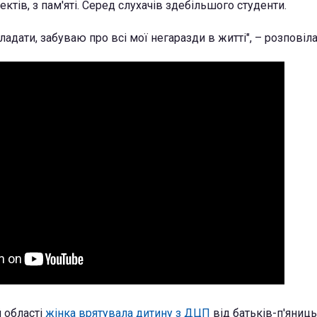
ктів, з пам'яті. Серед слухачів здебільшого студенти.
адати, забуваю про всі мої негаразди в житті", – розповіла
й області
жінка врятувала дитину з ДЦП
від батьків-п'яниць