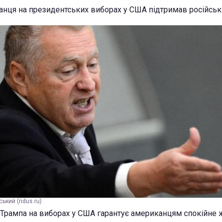
анця на президентських виборах у США підтримав російськ
кий (ridus.ru)
рампа на виборах у США гарантує американцям спокійне ж