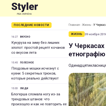
Главная
›
Жизнь
›
У Черкас
ПОСЛЕДНИЕ НОВОСТИ
09 ноября 2016
ЖИЗНЬ
16:27
ВКУСНО
Кукуруза на зиму без лишних
У Черкасах
хлопот: простой рецепт кочанов
етнографію
со вкусом лета
15:45
ПОЛЕЗНОЕ
Одинадцятикласниця 
Плодовые мошки исчезнут с
кухни: 5 секретных трюков,
которые реально действуют
15:03
ЛЮДИ
Блогерша сломала ногу из-за
трендовых штанов: что
произошло и как не повторить ее