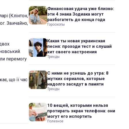
Финансовая удача уже близко:
эти 4 знака Зодиака могут
арі (Клінтон,
разбогатеть до конца года
ог. Звичайно,
Гороскопы
Какая ты новая украинская
 двох
песня: проходи тест и слушай
новський.
хит своего настроения
Тренды
али перемогу
С ними не уснешь до утра: 8
жутких сериалов, которые
є, що її час
надолго засядут в памяти
Тренды
10 вещей, которыми нельзя
протирать экран телефона: они
могут его испортить
Полезное