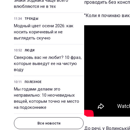
знаки Зодиака чаще всего
проводить без конспе
влюбляются не в тех
"Коли я починаю викл
11:34
ТРЕНДЫ
Модный цвет осени 2026: как
носить коричневый и не
выглядеть скучно
10:52
ЛЮДИ
Свекровь вас не любит? 10 фраз,
которые выведут ее на чистую
воду
10:11
ПОЛЕЗНОЕ
Мы годами делаем это
неправильно: 10 неочевидных
вещей, которым точно не место
на подоконнике
Все новости
До речі, у Волинські