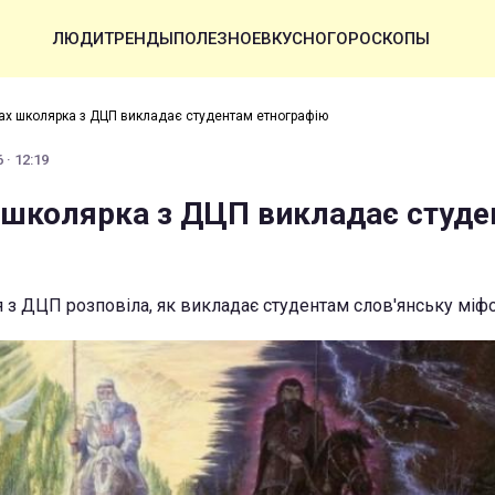
ЛЮДИ
ТРЕНДЫ
ПОЛЕЗНОЕ
ВКУСНО
ГОРОСКОПЫ
ах школярка з ДЦП викладає студентам етнографію
 · 12:19
 школярка з ДЦП викладає студ
з ДЦП розповіла, як викладає студентам слов'янську міф