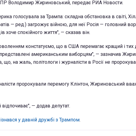
ПР Володимир Жириновський, передає РИА Новости.
ерика голосувала за Трампа: складна обстановка в світі, Хілл
тів — ред.) загрожує війною, для неї Росія — головний вор
в хоче спокійного життя", — сказав він.
адоволенням констатуємо, що в США перемагає кращий і тих
 представлені американським виборцям", — зазначив Жири
, що, на жаль, політологи і журналісти в Росії не пророкув
рналісти пророкували перемогу Клінтон, Жириновський вважа
і відпочиває", — додав депутат.
зізнався у давній дружбі з Трампом
.