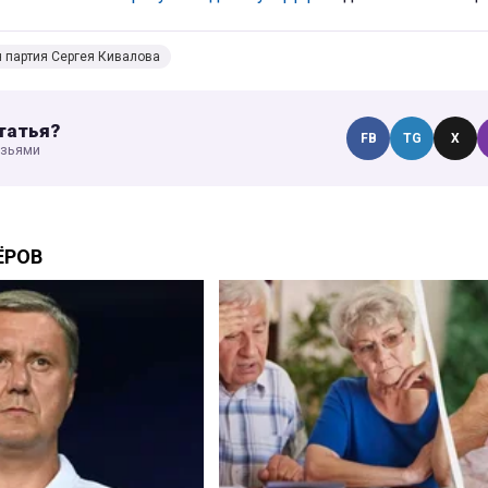
 партия Сергея Кивалова
татья?
FB
TG
X
узьями