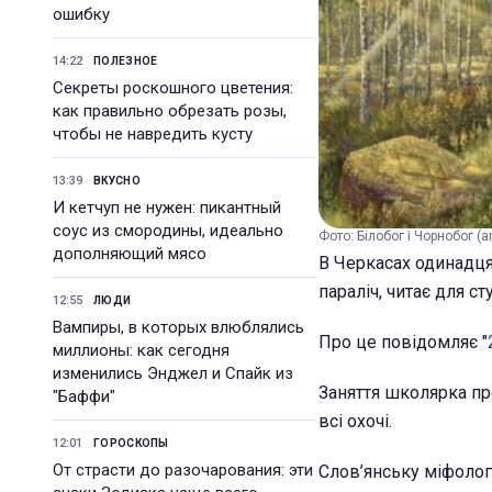
ошибку
14:22
ПОЛЕЗНОЕ
Секреты роскошного цветения:
как правильно обрезать розы,
чтобы не навредить кусту
13:39
ВКУСНО
И кетчуп не нужен: пикантный
соус из смородины, идеально
Фото: Білобог і Чорнобог (an
дополняющий мясо
В Черкасах одинадц
параліч, читає для ст
12:55
ЛЮДИ
Вампиры, в которых влюблялись
Про це повідомляє "
миллионы: как сегодня
изменились Энджел и Спайк из
Заняття школярка пр
"Баффи"
всі охочі.
12:01
ГОРОСКОПЫ
От страсти до разочарования: эти
Слов’янську міфолог