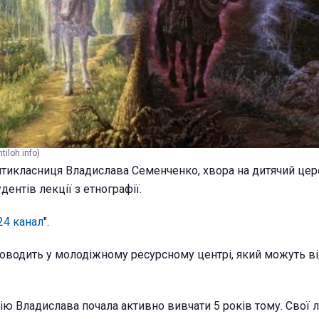
tiloh.info)
ятикласниця Владислава Семенченко, хвора на дитячий це
удентів лекції з етнографії.
24 канал
".
оводить у молодіжному ресурсному центрі, який можуть в
ію Владислава почала активно вивчати 5 років тому. Свої л