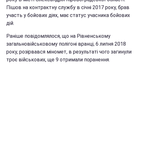
Пішов на контрактну службу в січні 2017 року, брав
участь у бойових діях, має статус учасника бойових
дій.
Раніше повідомлялося, що на Рівненському
загальновійськовому полігоні вранці, 6 липня 2018
року, розірвався міномет, в результаті чого загинули
троє військових, ще 9 отримали поранення.