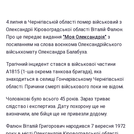
4 липня в Чернігівській області помер військовий з
Олександрії Кіровоградської області Віталій Фалюн.
Про це передає видання
"Моя Олександрія"
з
посиланням на слова воєнкома Олександрійського
військкомату Олександра Балабуха.
Трагічний інцидент стався в військової частини
А1815 (1-ша окрема танкова бригада), яка
знаходиться в селищі Гончарівському Чернігівської
області. Причини смерті військового поки не відомі.
Чоловікові було всього 45 років. Зараз триває
слідство і експертиза. Дату похорону ще не
визначили, але бійця ще не привезли додому.
Фалюн Віталій Григорович народився 7 вересня 1972
року в місті Олександрія Кіровоградської області.