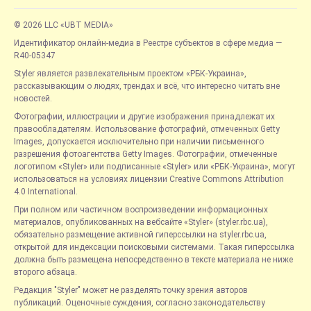
© 2026 LLC «UBT MEDIA»
Идентификатор онлайн-медиа в Реестре субъектов в сфере медиа —
R40-05347
Styler является развлекательным проектом «РБК-Украина»,
рассказывающим о людях, трендах и всё, что интересно читать вне
новостей.
Фотографии, иллюстрации и другие изображения принадлежат их
правообладателям. Использование фотографий, отмеченных Getty
Images, допускается исключительно при наличии письменного
разрешения фотоагентства Getty Images. Фотографии, отмеченные
логотипом «Styler» или подписанные «Styler» или «РБК-Украина», могут
использоваться на условиях лицензии Creative Commons Attribution
4.0 International.
При полном или частичном воспроизведении информационных
материалов, опубликованных на вебсайте «Styler» (styler.rbc.ua),
обязательно размещение активной гиперссылки на styler.rbc.ua,
открытой для индексации поисковыми системами. Такая гиперссылка
должна быть размещена непосредственно в тексте материала не ниже
второго абзаца.
Редакция "Styler" может не разделять точку зрения авторов
публикаций. Оценочные суждения, согласно законодательству