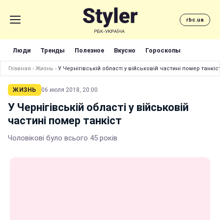
rbc.ua
Люди
Тренды
Полезное
Вкусно
Гороскопы
Главная
›
Жизнь
›
У Чернігівській області у військовій частині помер танкіс
ЖИЗНЬ
06 июля 2018, 20:00
У Чернігівській області у військовій
частині помер танкіст
Чоловікові було всього 45 років