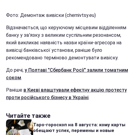
Фото: Демонтаж вивіски (chernivtsy.eu)
Відзначається, що керуючому місцевим відділенням
банку у зв'язку з великим суспільним резонансом,
який викликає наявність назви країни-агресора на
вивісці банківської установи, раніше було
рекомендовано терміново демонтувати вивіску.
До речі,
у Полтаві "Сбербанк Росії" залили томатним
соком
.
Раніше
в Києві влаштували ефектну акцію протесту
проти російського бізнесу в Україні
.
Читайте также
Таро-гороскоп на 8 августа: кому карты
обещают успех, перемены и новые