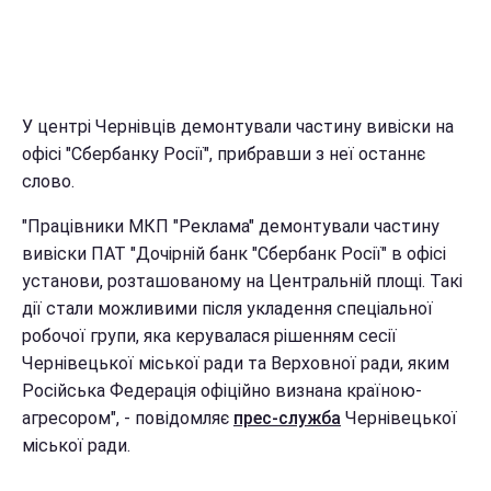
У центрі Чернівців демонтували частину вивіски на
офісі "Сбербанку Росії", прибравши з неї останнє
слово.
"Працівники МКП "Реклама" демонтували частину
вивіски ПАТ "Дочірній банк "Сбербанк Росії" в офісі
установи, розташованому на Центральній площі. Такі
дії стали можливими після укладення спеціальної
робочої групи, яка керувалася рішенням сесії
Чернівецької міської ради та Верховної ради, яким
Російська Федерація офіційно визнана країною-
агресором", - повідомляє
прес-служба
Чернівецької
міської ради.