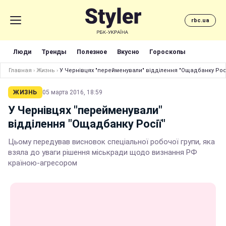
rbc.ua
Люди
Тренды
Полезное
Вкусно
Гороскопы
Главная
›
Жизнь
›
У Чернівцях "перейменували" відділення "Ощадбанку Росі
ЖИЗНЬ
05 марта 2016, 18:59
У Чернівцях "перейменували"
відділення "Ощадбанку Росії"
Цьому передував висновок спеціальної робочої групи, яка
взяла до уваги рішення міськради щодо визнання РФ
країною-агресором