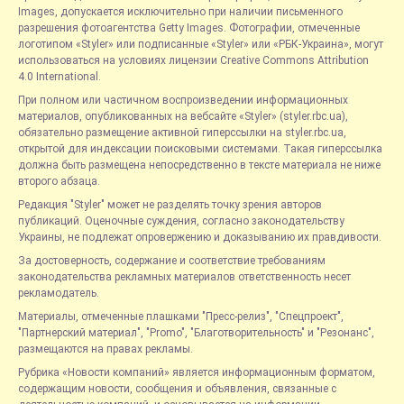
Images, допускается исключительно при наличии письменного
разрешения фотоагентства Getty Images. Фотографии, отмеченные
логотипом «Styler» или подписанные «Styler» или «РБК-Украина», могут
использоваться на условиях лицензии Creative Commons Attribution
4.0 International.
При полном или частичном воспроизведении информационных
материалов, опубликованных на вебсайте «Styler» (styler.rbc.ua),
обязательно размещение активной гиперссылки на styler.rbc.ua,
открытой для индексации поисковыми системами. Такая гиперссылка
должна быть размещена непосредственно в тексте материала не ниже
второго абзаца.
Редакция "Styler" может не разделять точку зрения авторов
публикаций. Оценочные суждения, согласно законодательству
Украины, не подлежат опровержению и доказыванию их правдивости.
За достоверность, содержание и соответствие требованиям
законодательства рекламных материалов ответственность несет
рекламодатель.
Материалы, отмеченные плашками "Пресс-релиз", "Спецпроект",
"Партнерский материал", "Promo", "Благотворительность" и "Резонанс",
размещаются на правах рекламы.
Рубрика «Новости компаний» является информационным форматом,
содержащим новости, сообщения и объявления, связанные с