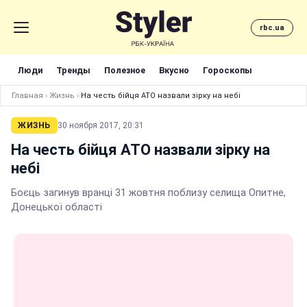
rbc.ua
Люди
Тренды
Полезное
Вкусно
Гороскопы
Главная
›
Жизнь
›
На честь бійця АТО назвали зірку на небі
ЖИЗНЬ
30 ноября 2017, 20:31
На честь бійця АТО назвали зірку на
небі
Боєць загинув вранці 31 жовтня поблизу селища Опитне,
Донецької області