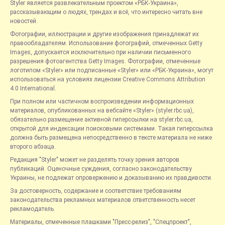
Styler является развлекательным проектом «РБК-Украина»,
рассказывающим о людях, трендах и всё, что интересно читать вне
новостей.
Фотографии, иллюстрации и другие изображения принадлежат их
правообладателям. Использование фотографий, отмеченных Getty
Images, допускается исключительно при наличии письменного
разрешения фотоагентства Getty Images. Фотографии, отмеченные
логотипом «Styler» или подписанные «Styler» или «РБК-Украина», могут
использоваться на условиях лицензии Creative Commons Attribution
4.0 International.
При полном или частичном воспроизведении информационных
материалов, опубликованных на вебсайте «Styler» (styler.rbc.ua),
обязательно размещение активной гиперссылки на styler.rbc.ua,
открытой для индексации поисковыми системами. Такая гиперссылка
должна быть размещена непосредственно в тексте материала не ниже
второго абзаца.
Редакция "Styler" может не разделять точку зрения авторов
публикаций. Оценочные суждения, согласно законодательству
Украины, не подлежат опровержению и доказыванию их правдивости.
За достоверность, содержание и соответствие требованиям
законодательства рекламных материалов ответственность несет
рекламодатель.
Материалы, отмеченные плашками "Пресс-релиз", "Спецпроект",