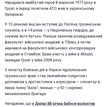
Народився майбутній герой 8 вересня 1977 року в
Грузії, а перед початком АТО жив в українському
Запоріжжі.
У 13-річному віці він вступив до Легіону грузинських
соколов, а в 14 років — у Національну гвардію, де
служив його батько. Пізніше закінчив розвідувальний
факультет військової академії в Тбілісі, а потім
навчався на факультеті військової контррозвідки
академії в Стамбулі. Брав участь у війні в Абхазії,
захищав Грузії у війні 2008 року.
З початку бойових дій в Україні підполковник
грузинської армії став звичайним солдатом і
допомагав у протистоянні з агресором — спочатку в
лавах полку "Азов", пізніше – у 92-ї окремої
механізованої бригади.
Нагадаємо, що
у Дніпрі 88-річна бабуся-волонтер