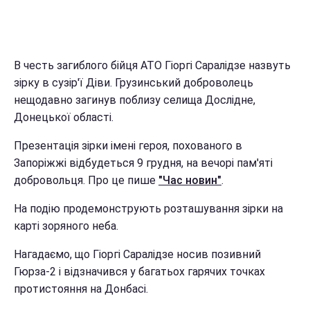
В честь загиблого бійця АТО Гіоргі Саралідзе назвуть
зірку в сузір'ї Діви. Грузинський доброволець
нещодавно загинув поблизу селища Дослідне,
Донецької області.
Презентація зірки імені героя, похованого в
Запоріжжі відбудеться 9 грудня, на вечорі пам'яті
добровольця. Про це пише
"Час новин"
.
На подію продемонструють розташування зірки на
карті зоряного неба.
Нагадаємо, що Гіоргі Саралідзе носив позивний
Гюрза-2 і відзначився у багатьох гарячих точках
протистояння на Донбасі.