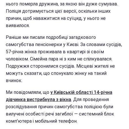
нього померла дружина, за якою він дуже сумував.
Поліція дотримується цієї версії, оскільки інших
причин, щоб наважитися на суїцид, у нього не
виявилося.
Раніше ми писали подробиці загадкового
самогубства пенсіонерки у Києві. За словами сусідів,
57-річна жінка проживала в квартирі зі своїм
чоловіком. Сімейна пара ні з ким не спілкувалася.
Подружжя сторонилися сусідів. Місцеві жителі не
можуть сказати, що спонукало жінку на такий
вчинок.
Ми повідомляли, що
у Київській області 14-річна
дівчинка вистрибнула з вікна
. Для проведення
розслідування причин самогубства поліцією були
вилучені особисті речі загиблої — системний блок
комп'ютера і мобільний телефон.