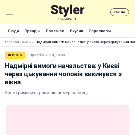
rbc.ua
Люди
Тренды
Полезное
Вкусно
Гороскопы
Главная
›
Жизнь
›
Надмірні вимоги начальства: у Києві через цькування чол
ЖИЗНЬ
03 декабря 2018, 15:33
Надмірні вимоги начальства: у Києві
через цькування чоловік викинувся з
вікна
Від отриманих травм він помер на місці