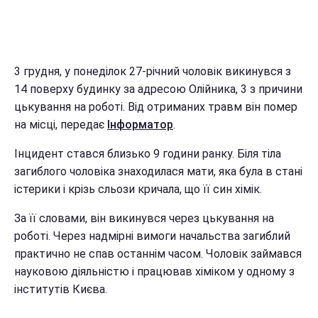
3 грудня, у понеділок 27-річний чоловік викинувся з
14 поверху будинку за адресою Олійника, 3 з причини
цькування на роботі. Від отриманих травм він помер
на місці, передає
Інформатор
.
Інцидент стався близько 9 години ранку. Біля тіла
загиблого чоловіка знаходилася мати, яка була в стані
істерики і крізь сльози кричала, що її син хімік.
За її словами, він викинувся через цькування на
роботі. Через надмірні вимоги начальства загиблий
практично не спав останнім часом. Чоловік займався
науковою діяльністю і працював хіміком у одному з
інститутів Києва.