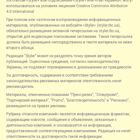
логотипом «Styler» или подписанные «Styler» или «РБК-Украина», могут
использоваться на условиях лицензии Creative Commons Attribution
4.0 International.
При полном или частичном воспроизведении информационных
материалов, опубликованных на вебсайте «Styler» (styler.rbc.ua),
обязательно размещение активной гиперссылки на styler.rbc.ua,
открытой для индексации поисковыми системами. Такая гиперссылка
должна быть размещена непосредственно в тексте материала не ниже
второго абзаца.
Редакция "Styler" может не разделять точку зрения авторов
публикаций. Оценочные суждения, согласно законодательству
Украины, не подлежат опровержению и доказыванию их правдивости.
За достоверность, содержание и соответствие требованиям
законодательства рекламных материалов ответственность несет
рекламодатель.
Материалы, отмеченные плашками "Пресс-релиз", "Спецпроект",
"Партнерский материал", "Promo", "Благотворительность" и "Резонанс",
размещаются на правах рекламы.
Рубрика «Новости компаний» является информационным форматом,
содержащим новости, сообщения и объявления, связанные с
деятельностью компаний, и основывается на информации,
предоставленной соответствующими компаниями. Редакция не несет
ответственности за достоверность такой информации.