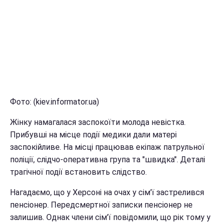
Фото: (kiev.informator.ua)
Жінку намагалася заспокоїти молода невістка.
Прибувші на місце події медики дали матері
заспокійливе. На місці працював екіпаж патрульної
поліції, слідчо-оперативна група та "швидка". Деталі
трагічної події встановить слідство.
Нагадаємо, що у Херсоні на очах у сім'ї застрелився
пенсіонер. Передсмертної записки пенсіонер не
залишив. Однак члени сім'ї повідомили, що рік тому у