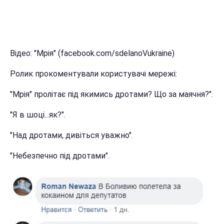
Відео: "Мрія" (facebook.com/sdelanoVukraine)
Ролик прокоментували користувачі мережі:
"Мрія" пролітає під якимись дротами? Що за маячня?".
"Я в шоці...як?".
"Над дротами, дивіться уважно".
"Небезпечно під дротами".