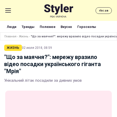
rbc.ua
Люди
Тренды
Полезное
Вкусно
Гороскопы
Главная
›
Жизнь
›
"Що за маячня?": мережу вразило відео посадки українськ
ЖИЗНЬ
02 июля 2018, 08:59
"Що за маячня?": мережу вразило
відео посадки українського гіганта
"Мрія"
Унікальний літак посадили за дивних умов