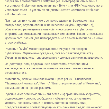
разрешения фотоагентства Getty Images. Фотографии, отмеченные
логотипом «Styler» или подписанные «Styler» или «РБК-Украина», могут
использоваться на условиях лицензии Creative Commons Attribution
4.0 International.
При полном или частичном воспроизведении информационных
материалов, опубликованных на вебсайте «Styler» (styler.rbc.ua),
обязательно размещение активной гиперссылки на styler.rbc.ua,
открытой для индексации поисковыми системами. Такая гиперссылка
должна быть размещена непосредственно в тексте материала не ниже
второго абзаца.
Редакция "Styler" может не разделять точку зрения авторов
публикаций. Оценочные суждения, согласно законодательству
Украины, не подлежат опровержению и доказыванию их правдивости.
За достоверность, содержание и соответствие требованиям
законодательства рекламных материалов ответственность несет
рекламодатель.
Материалы, отмеченные плашками "Пресс-релиз", "Спецпроект",
"Партнерский материал", "Promo", "Благотворительность" и "Резонанс",
размещаются на правах рекламы.
Рубрика «Новости компаний» является информационным форматом,
содержащим новости, сообщения и объявления, связанные с
деятельностью компаний, и основывается на информации,
предоставленной соответствующими компаниями. Редакция не несет