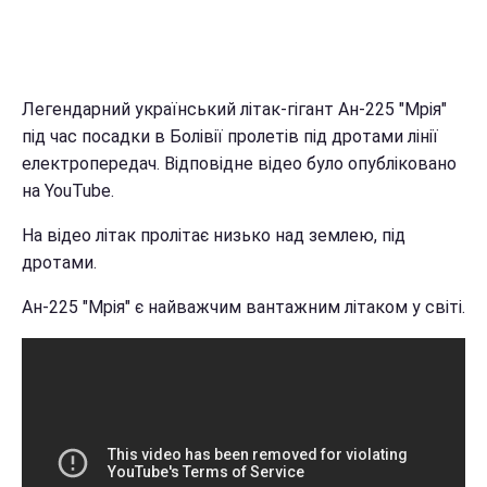
Легендарний український літак-гігант Ан-225 "Мрія"
під час посадки в Болівії пролетів під дротами лінії
електропередач. Відповідне відео було опубліковано
на YouTube.
На відео літак пролітає низько над землею, під
дротами.
Ан-225 "Мрія" є найважчим вантажним літаком у світі.