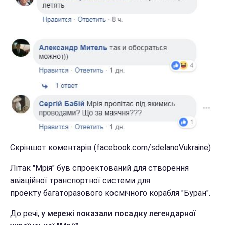
Скріншот коментарів (facebook.com/sdelanoVukraine)
Літак "Мрія" був спроектований для створення
авіаційної транспортної системи для
проекту багаторазового космічного корабля "Буран".
До речі,
у мережі показали посадку легендарної