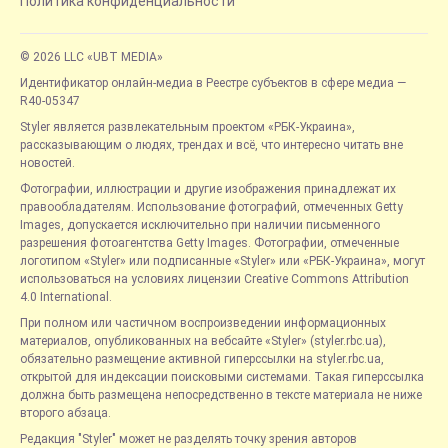
Политика конфиденциальности
© 2026 LLC «UBT MEDIA»
Идентификатор онлайн-медиа в Реестре субъектов в сфере медиа —
R40-05347
Styler является развлекательным проектом «РБК-Украина»,
рассказывающим о людях, трендах и всё, что интересно читать вне
новостей.
Фотографии, иллюстрации и другие изображения принадлежат их
правообладателям. Использование фотографий, отмеченных Getty
Images, допускается исключительно при наличии письменного
разрешения фотоагентства Getty Images. Фотографии, отмеченные
логотипом «Styler» или подписанные «Styler» или «РБК-Украина», могут
использоваться на условиях лицензии Creative Commons Attribution
4.0 International.
При полном или частичном воспроизведении информационных
материалов, опубликованных на вебсайте «Styler» (styler.rbc.ua),
обязательно размещение активной гиперссылки на styler.rbc.ua,
открытой для индексации поисковыми системами. Такая гиперссылка
должна быть размещена непосредственно в тексте материала не ниже
второго абзаца.
Редакция "Styler" может не разделять точку зрения авторов