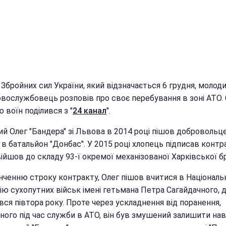
Збройних сил України, який відзначається 6 грудня, молод
овослужбовець розповів про своє перебування в зоні АТО.
ю воїн поділився з "
24 канал
".
ий Олег "Бандера" зі Львова в 2014 році пішов добровольц
в батальйон "Донбас". У 2015 році хлопець підписав контр
війшов до складу 93-ї окремої механізованої Харківської б
інченню строку контракту, Олег пішов вчитися в Національ
ію сухопутних військ імені гетьмана Петра Сагайдачного, 
ся півтора року. Проте через ускладнення від поранення,
ного під час служби в АТО, він був змушений залишити нав