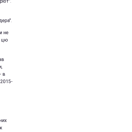
іот".
дера".
и не
, цю
ав
и,
- в
 2015-
них
ж