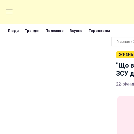
Люди
Тренды
Полезное
Вкусно
Гороскопы
Главная
›
ЖИЗНЬ
"Що в
ЗСУ д
22-річни