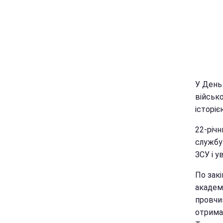
У День 
військ
історіє
22-річн
службу 
ЗСУ і у
По зак
академ
провчив
отрима