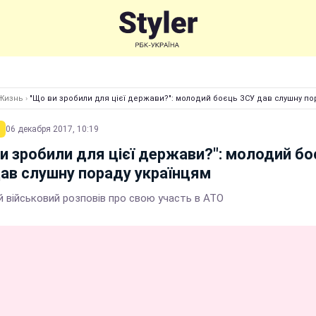
Жизнь
›
"Що ви зробили для цієї держави?": молодий боєць ЗСУ дав слушну по
06 декабря 2017, 10:19
и зробили для цієї держави?": молодий б
ав слушну пораду українцям
й військовий розповів про свою участь в АТО