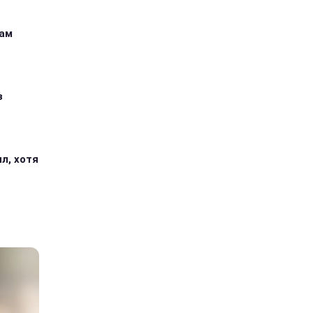
кам
з
л, хотя