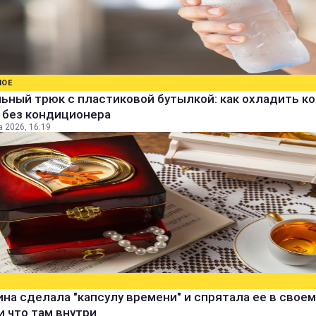
НОЕ
ьный трюк с пластиковой бутылкой: как охладить к
 без кондиционера
а 2026, 16:19
а сделала "капсулу времени" и спрятала ее в своем
и что там внутри