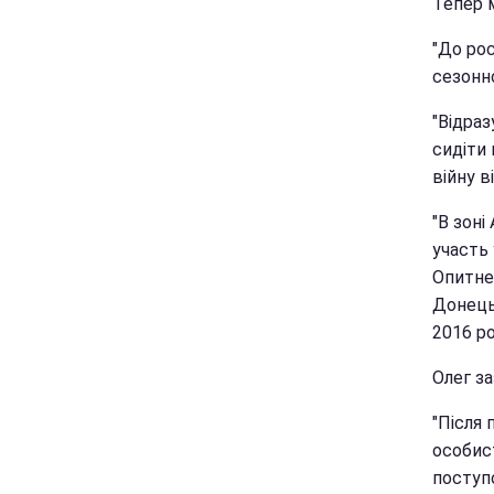
Тепер 
"До ро
сезонно
"Відраз
сидіти 
війну в
"В зоні
участь 
Опитне.
Донець
2016 ро
Олег за
"Після 
особист
поступ