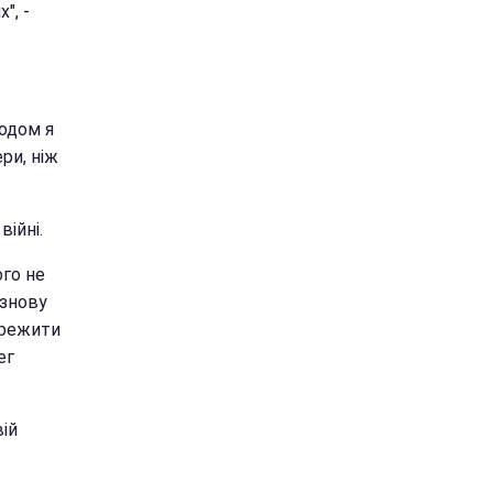
", -
годом я
ри, ніж
війні.
ого не
 знову
ережити
ег
вій