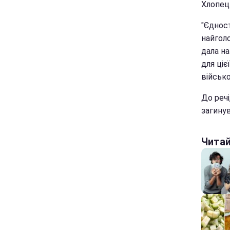
Хлопец
"Єдност
найголо
дала на
для ці
військ
До речі
загинув
Чита