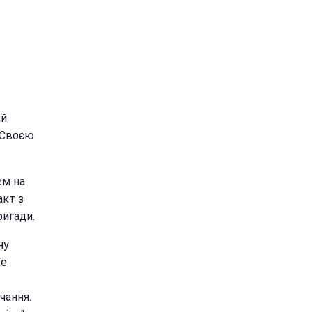
ий
 Своєю
ем на
акт з
ригади.
ну
де
чання.