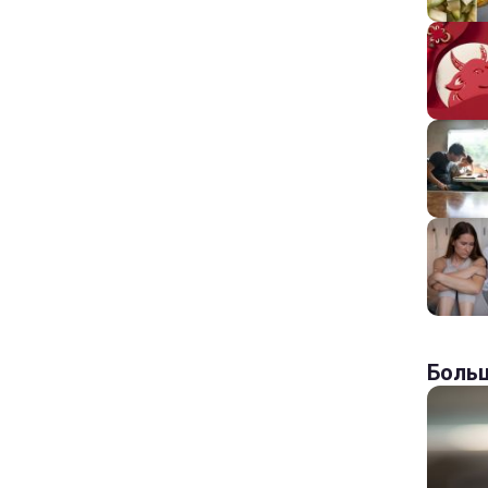
Больш