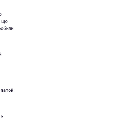
о
а що
робили
й
опатой:
ть