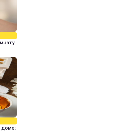
омнату
 доме: