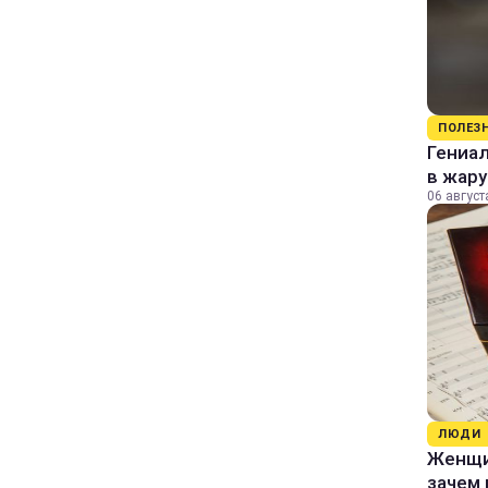
ПОЛЕЗ
Гениал
в жару
06 август
ЛЮДИ
Женщин
зачем 