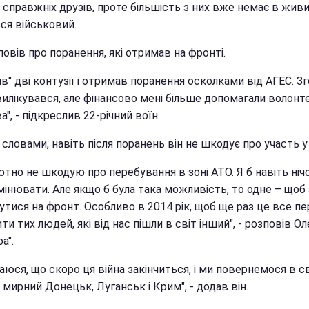
 справжніх друзів, проте більшість з них вже немає в живих
ся військовий.
повів про поранення, які отримав на фронті.
в" дві контузії і отримав поранення осколками від АГЕС. З
илікувався, але фінансово мені більше допомагали волонте
", - підкреслив 22-річний воїн.
 словами, навіть після поранень він не шкодує про участь у 
тно не шкодую про перебування в зоні АТО. Я б навіть ніч
мінювати. Але якщо б була така можливість, то одне – щоб
утися на фронт. Особливо в 2014 рік, щоб ще раз це все п
ити тих людей, які від нас пішли в світ інший", - розповів Ол
а".
аюся, що скоро ця війна закінчиться, і ми повернемося в с
і мирний Донецьк, Луганськ і Крим", - додав він.