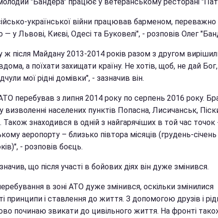
молодий "Бандера" працює у ветеранському ресторані "Патр
сійсько-української війни працював барменом, переважно
 — у Львові, Києві, Одесі та Буковелі", - розповів Олег "Бан
у ж після Майдану 2013-2014 років разом з другом вирішил
вдома, а поїхати захищати країну. Не хотів, щоб, не дай Бог
ідчули мої рідні домівки", - зазначив він.
 АТО перебував з липня 2014 року по серпень 2016 року. Бр
у визволенні населених пунктів Попасна, Лисичанськ, Піск
 Також знаходився в одній з найгарячіших в той час точок 
кому аеропорту – близько півтора місяців (грудень-січень
ків)", - розповів боєць.
значив, що після участі в бойових діях він дуже змінився.
перебування в зоні АТО дуже змінився, оскільки змінилися
і принципи і ставлення до життя. З допомогою друзів і рід
ово починаю звикати до цивільного життя. На фронті тако