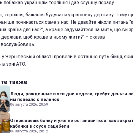
ь побажав українцям терпіння і дав слушну пораду.
і, терпіння, бажання будувати українську державу. Тому щ
вніше починається саме з нас. Не давайте ніколи питань "
ша країна для нас?", а краще задумайтеся на мить, що ви з
єї держави, щоб краще в ньому жити?" – сказав
овослужбовець.
, у Чернігівській області провели в останню путь бійця, яки
 в зоні АТО.
йте также
Люди, рожденные в эти дни недели, гребут деньги л
им повезло с пеленок
06 августа 2026, 20:59
Открываешь банку и уже не остановиться: как закры
кабачки в соусе сацебели
06 августа 2026, 20:12