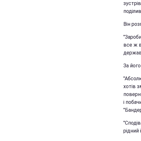
зустрів
поділив
Він роз
"Зароби
все ж в
держава
За його
"Абсолю
хотів з
поверн
і побач
"Бандер
"Сподів
рідний 