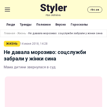
rbc.ua
Люди
Тренды
Полезное
Вкусно
Гороскопы
Главная
›
Жизнь
›
Не давала морозиво: соцслужби забрали у жінки сина
ЖИЗНЬ
14 июня 2018, 14:28
Не давала морозиво: соцслужби
забрали у жінки сина
Мама дитини звернулася в суд