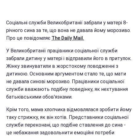
Соціальні служби Великобританії забрали у матері 8-
річного сина за те, що вона не давала йому морозиво.
Про це повідомляє
The Daily Mail.
У Великобританії працівники соціальної служби
забрали дитину у матері і відправили його в притулок.
Жінку звинуватили в жорстокому поводженні з
дитиною. Основним аргументом стало те, що мати
не давала синові морозиво. Працівники соціальної
служби вважають подібну поведінку, як нехтування
батьківськими обов'язками.
Крім того, мама хлопчика відмовлялася зробити йому
таку стрижку, як він хотів. Представники соціальної
служби переконані, що подібне ставлення до сина -
це небажання задовольнити емоційні потреби