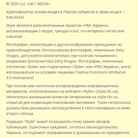
© 2026 LLC «UBT MEDIA»
Идентификатор онлайн-медиа в Реестре субъектов в сфере медиа —
R40-05347
Styler является развлекательным проектом «РБК-Украина»,
рассказывающим о людях, трендах и всё, что интересно читать вне
новостей.
Фотографии, иллюстрации и другие изображения принадлежат их
правообладателям. Использование фотографий, отмеченных Getty
Images, допускается исключительно при наличии письменного
разрешения фотоагентства Getty Images. Фотографии, отмеченные
логотипом «Styler» или подписанные «Styler» или «РБК-Украина», могут
использоваться на условиях лицензии Creative Commons Attribution
4.0 International.
При полном или частичном воспроизведении информационных
материалов, опубликованных на вебсайте «Styler» (styler.rbc.ua),
обязательно размещение активной гиперссылки на styler.rbc.ua,
открытой для индексации поисковыми системами. Такая гиперссылка
должна быть размещена непосредственно в тексте материала не ниже
второго абзаца.
Редакция "Styler" может не разделять точку зрения авторов
публикаций. Оценочные суждения, согласно законодательству
Украины, не подлежат опровержению и доказыванию их правдивости.