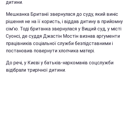
дитини.
Мешканка Британії звернулася до суду, який виніс
рішення не на її користь, і віддав дитину в прийомну
сім'ю. Тоді британка звернулася у Вищий суд, у місті
Суонсі, де суддя Джастін Мостін визнав аргументи
працівників соціальної служби безпідставними і
постановив повернути хлопчика матері.
До речі, у Києві у батьків-наркоманів соцслужби
відібрали трирічної дитини.