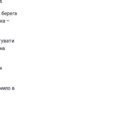
а.
д берега
ка –
тувати
чна
я
змило в