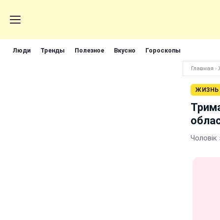
Люди
Тренды
Полезное
Вкусно
Гороскопы
Главная
›
ЖИЗНЬ
Трима
облас
Чоловік