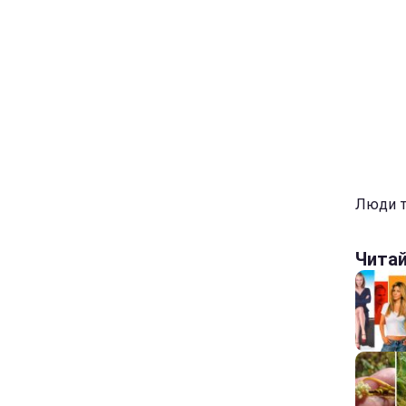
Люди то
Чита