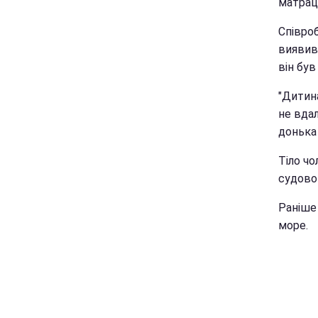
матраці
Співроб
виявив 
він був
"Дитина
не вдал
донька 
Тіло чо
судово
Раніше
море.