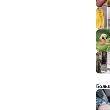
Больш