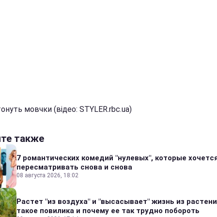
нуть мовчки (відео: STYLER.rbc.ua)
йте также
7 романтических комедий "нулевых", которые хочетс
пересматривать снова и снова
08 августа 2026, 18:02
Растет "из воздуха" и "высасывает" жизнь из растени
такое повилика и почему ее так трудно побороть