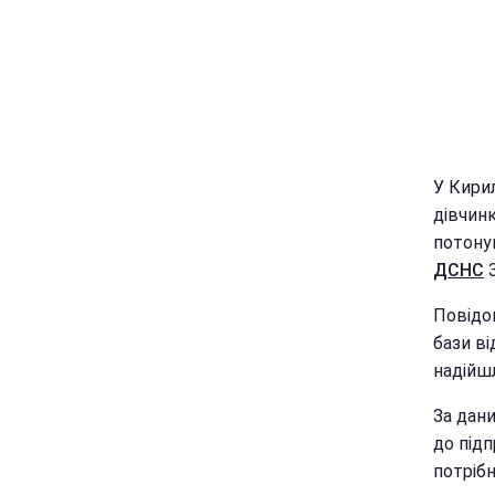
У Кирил
дівчинк
потонув
ДСНС
З
Повідом
бази ві
надійшл
За дани
до підп
потрібн