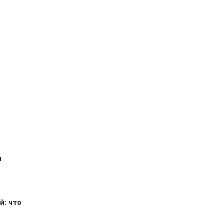
я
й: что