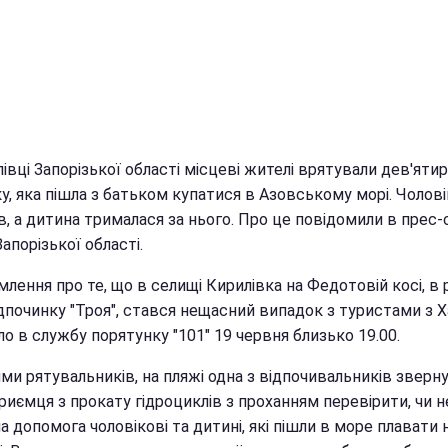
івці Запорізької області місцеві жителі врятували дев'ятир
у, яка пішла з батьком купатися в Азовському морі. Чолові
, а дитина трималася за нього. Про це повідомили в прес-
апорізької області.
лення про те, що в селищі Кирилівка на Федотовій косі, в 
дпочинку "Троя", стався нещасний випадок з туристами з Х
о в службу порятунку "101" 19 червня близько 19.00.
ми рятувальників, на пляжі одна з відпочивальників зверн
риємця з прокату гідроциклів з проханням перевірити, чи н
а допомога чоловікові та дитині, які пішли в море плавати 