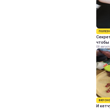
ПОЛЕЗ
Секрет
чтобы 
08 август
ВКУСН
И кетч