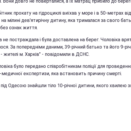
. Вони довго не поверталися, а їх матрац прибило до берег
ітник прокату на гідроциклі виїхав у море і в 50-метрах ві
на мілині дев'ятирічну дитину, яка трималася за свого бать
 без ознак життя.
 не постраждала і була доставлена на берег. Чоловіка вря
ося. За попередніми даними, 39-річний батько та його 9-рі
- жителі м. Харків" - повідомили в ДСНС.
ловіка було передано співробітникам поліції для проведенн
-медичної експертизи, яка встановить причину смерті.
 під Одесою знайшли тіло 10-річної дитини, якого хвилею 