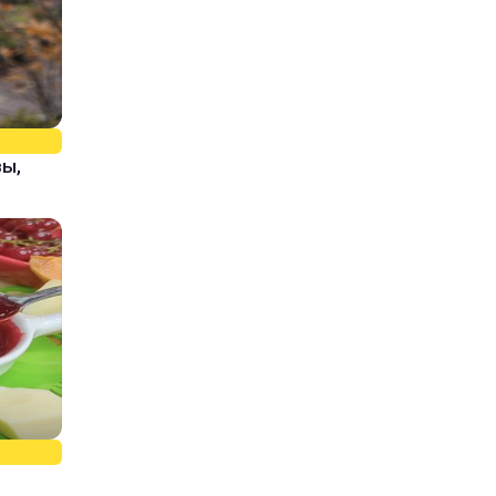
зы,
о