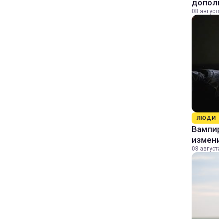
допол
08 август
ЛЮДИ
Вампи
измени
08 август