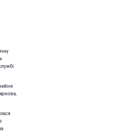
ічну
к
службі
районі
аркова,
улася
е
на