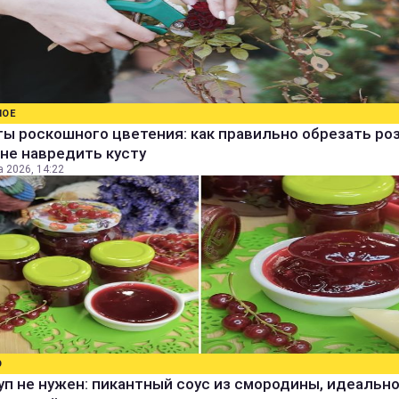
НОЕ
ы роскошного цветения: как правильно обрезать ро
не навредить кусту
а 2026, 14:22
О
уп не нужен: пикантный соус из смородины, идеальн