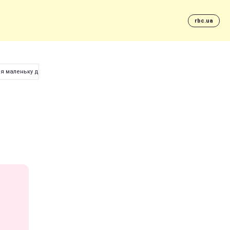
rbc.ua
ря маленьку дівчинку