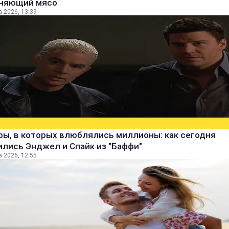
няющий мясо
а 2026, 13:39
ры, в которых влюблялись миллионы: как сегодня
лись Энджел и Спайк из "Баффи"
а 2026, 12:55