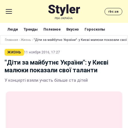
rbc.ua
Люди
Тренды
Полезное
Вкусно
Гороскопы
Главная
›
Жизнь
›
"Діти за майбутнє України": у Києві малюки показали свої
ЖИЗНЬ
11 ноября 2016, 17:27
"Діти за майбутнє України": у Києві
малюки показали свої таланти
У концерті взяли участь більше ста дітей