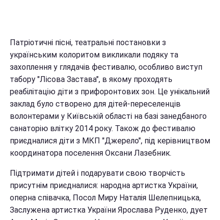
Патріотичні пісні, театральні постановки з
українським колоритом викликали подяку та
захоплення у глядачів фестивалю, особливо виступ
табору "Лісова Застава", в якому проходять
реабілітацію діти з прифоронтових зон. Це унікальний
заклад було створено для дітей-переселенців
волонтерами у Київській області на базі занедбаного
санаторію влітку 2014 року. Також до фестивалю
приєдналися діти з МКП "Джерело", під керівництвом
координатора поселення Оксани Лазебник.
Підтримати дітей і подарувати свою творчість
присутнім приєдналися: народна артистка України,
оперна співачка, Посол Миру Наталія Шелепницька,
Заслужена артистка України Ярослава Руденко, дует