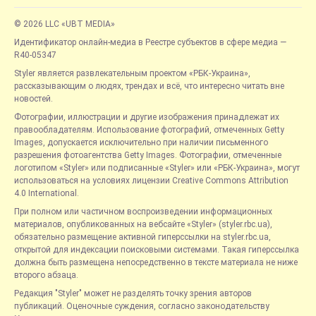
© 2026 LLC «UBT MEDIA»
Идентификатор онлайн-медиа в Реестре субъектов в сфере медиа —
R40-05347
Styler является развлекательным проектом «РБК-Украина»,
рассказывающим о людях, трендах и всё, что интересно читать вне
новостей.
Фотографии, иллюстрации и другие изображения принадлежат их
правообладателям. Использование фотографий, отмеченных Getty
Images, допускается исключительно при наличии письменного
разрешения фотоагентства Getty Images. Фотографии, отмеченные
логотипом «Styler» или подписанные «Styler» или «РБК-Украина», могут
использоваться на условиях лицензии Creative Commons Attribution
4.0 International.
При полном или частичном воспроизведении информационных
материалов, опубликованных на вебсайте «Styler» (styler.rbc.ua),
обязательно размещение активной гиперссылки на styler.rbc.ua,
открытой для индексации поисковыми системами. Такая гиперссылка
должна быть размещена непосредственно в тексте материала не ниже
второго абзаца.
Редакция "Styler" может не разделять точку зрения авторов
публикаций. Оценочные суждения, согласно законодательству