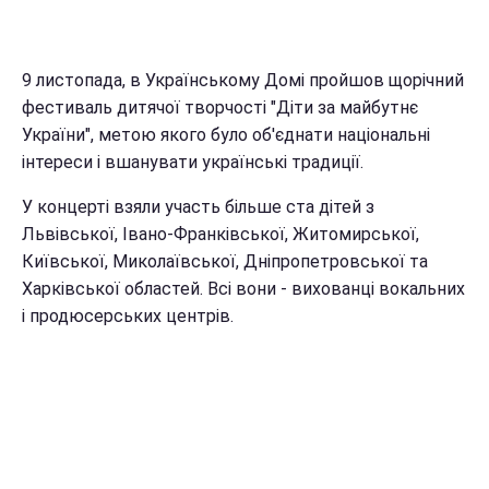
9 листопада, в Українському Домі пройшов щорічний
фестиваль дитячої творчості "Діти за майбутнє
України", метою якого було об'єднати національні
інтереси і вшанувати українські традиції.
У концерті взяли участь більше ста дітей з
Львівської, Івано-Франківської, Житомирської,
Київської, Миколаївської, Дніпропетровської та
Харківської областей. Всі вони - вихованці вокальних
і продюсерських центрів.