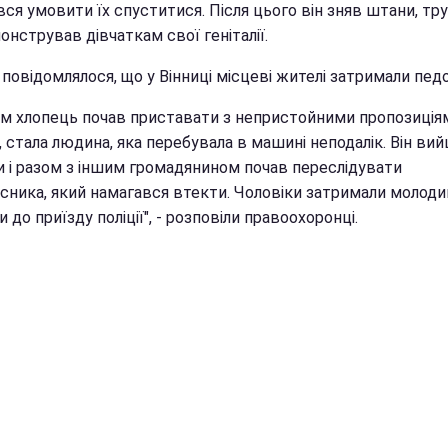
ся умовити їх спуститися. Після цього він зняв штани, тру
нстрував дівчаткам свої геніталії.
повідомлялося, що у Вінниці місцеві жителі затримали педо
ом хлопець почав приставати з непристойними пропозиція
 стала людина, яка перебувала в машині неподалік. Він ви
 і разом з іншим громадянином почав переслідувати
сника, який намагався втекти. Чоловіки затримали молодик
 до приїзду поліції", - розповіли правоохоронці.