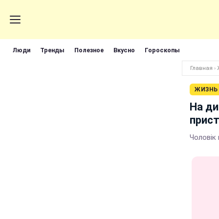
Люди
Тренды
Полезное
Вкусно
Гороскопы
Главная
›
ЖИЗНЬ
На ди
прист
Чоловік 