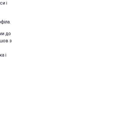
си і
філа.
ми до
йшов з
а і