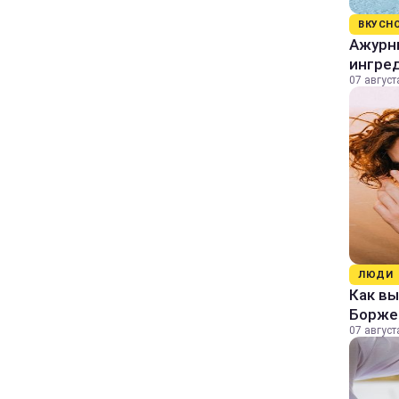
ВКУСН
Ажурны
ингре
07 август
ЛЮДИ
Как в
Борже
07 август