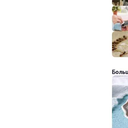
Больш