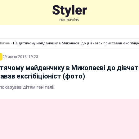
Жизнь
›
На дитячому майданчику в Миколаєві до дівчаток приставав ексгібіціо
29 июня 2018, 19:23
тячому майданчику в Миколаєві до дівчат
авав ексгібіціоніст (фото)
показував дітям геніталії