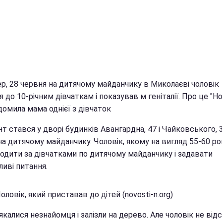
ер, 28 червня на дитячому майданчику в Миколаєві чоловік
я до 10-річним дівчаткам і показував м геніталії. Про це "
домила мама однієї з дівчаток
т стався у дворі будинків Авангардна, 47 і Чайковського, 3
а дитячому майданчику. Чоловік, якому на вигляд 55-60 рок
ходити за дівчатками по дитячому майданчику і задавати
иві питання.
оловік, який приставав до дітей (novosti-n.org)
якалися незнайомця і залізли на дерево. Але чоловік не від