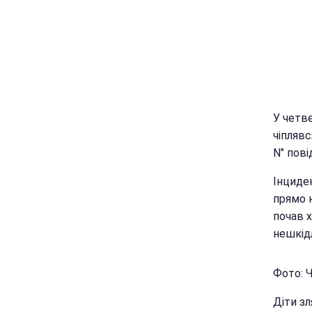
У четв
чіплявс
N" пові
Інциден
прямо н
почав 
нешкідл
Фото: Ч
Діти зл