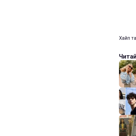
Хайп та
Чита