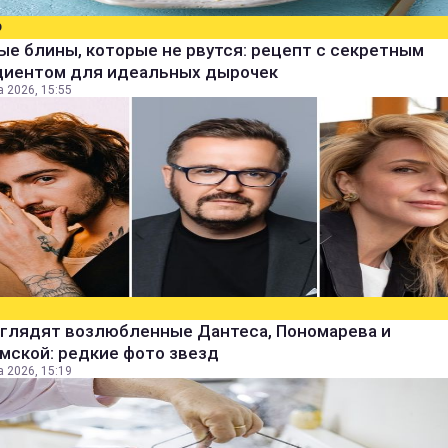
О
е блины, которые не рвутся: рецепт с секретным
диентом для идеальных дырочек
а 2026, 15:55
ыглядят возлюбленные Дантеса, Пономарева и
мской: редкие фото звезд
а 2026, 15:19