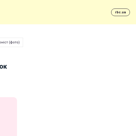
rbc.ua
ніст (фото)
ок