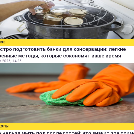
НОЕ
стро подготовить банки для консервации: легкие
ренные методы, которые сэкономят ваше время
а 2026, 14:36
КОПЫ
 нельзя мыть пол после гостей: что значит эта прим