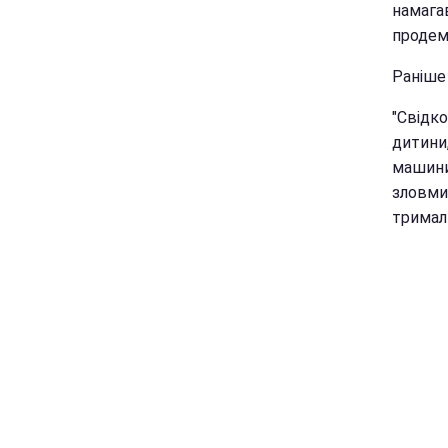
намагав
продемо
Раніше 
"Свідк
дитини,
машини
зловми
тримали