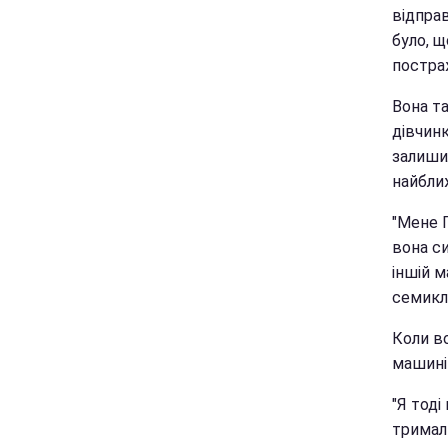
відправ
було, щ
постра
Вона т
дівчинк
залишил
найближ
"Мене Г
вона си
іншій м
семикл
Коли во
машині 
"Я тоді
тримали