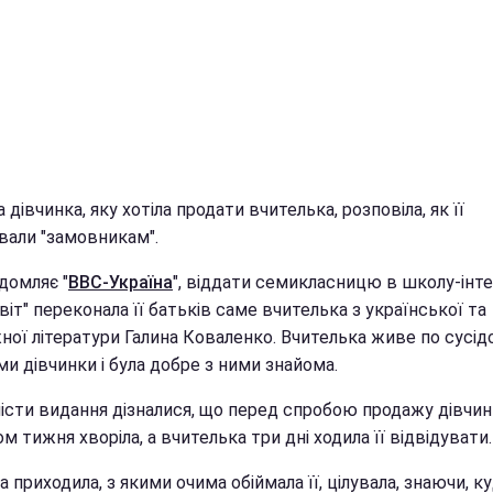
а дівчинка, яку хотіла продати вчителька, розповіла, як її
вали "замовникам".
домляє "
BBC-Україна
", віддати семикласницю в школу-інт
іт" переконала її батьків саме вчителька з української та
ної літератури Галина Коваленко. Вчителька живе по сусід
и дівчинки і була добре з ними знайома.
істи видання дізналися, що перед спробою продажу дівчин
м тижня хворіла, а вчителька три дні ходила її відвідувати.
а приходила, з якими очима обіймала її, цілувала, знаючи, к