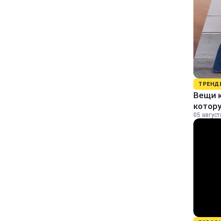
ТРЕНД
Вещи к
котор
05 август