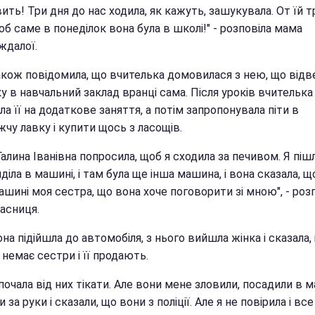
ить! Три дня до нас ходила, як кажуть, зашукувала. От їй т
об саме в понеділок вона була в школі!" - розповіла мама
ждалої.
акож повідомила, що вчителька домовилася з нею, що відв
у в навчальний заклад вранці сама. Після уроків вчителька
а її на додаткове заняття, а потім запропонувала піти в
чу лавку і купити щось з ласощів.
алина Іванівна попросила, щоб я сходила за печивом. Я пішл
діла в машині, і там була ще інша машина, і вона сказала, щ
ашині моя сестра, що вона хоче поговорити зі мною", - роз
асниця.
на підійшла до автомобіля, з нього вийшла жінка і сказала,
немає сестри і її продають.
 почала від них тікати. Але вони мене зловили, посадили в 
 за руки і сказали, що вони з поліції. Але я не повірила і вс