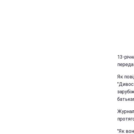
13-річн
переда
Як пові
"Дивосв
зарубіж
батькам
Журнал
протяго
"Як вон