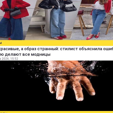
Ы
расивые, а образ странный: стилист объяснила ошиб
ую делают все модницы
а 2026, 15:52