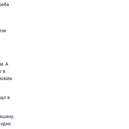
реба
езе
а. А
о в
повіла
 що в
машину,
е одно