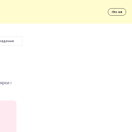
rbc.ua
крадення
ярки і