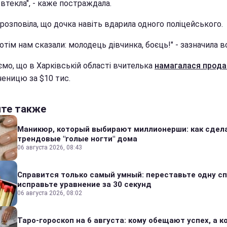
 втекла", - каже постраждала.
 розповіла, що дочка навіть вдарила одного поліцейського.
отім нам сказали: молодець дівчинка, боєць!" - зазначила в
ємо, що в Харківській області вчителька
намагалася прода
еницю за $10 тис.
йте также
Маникюр, который выбирают миллионерши: как сдел
трендовые "голые ногти" дома
06 августа 2026, 08:43
Справится только самый умный: переставьте одну сп
исправьте уравнение за 30 секунд
06 августа 2026, 08:02
Таро-гороскоп на 6 августа: кому обещают успех, а ко