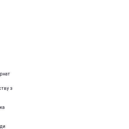
ернат
ству з
ка
уди