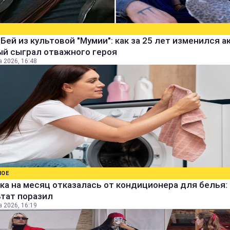
Бей из культовой "Мумии": как за 25 лет изменился а
ый сыграл отважного героя
а 2026, 16:48
НОЕ
а на месяц отказалась от кондиционера для белья:
ьтат поразил
а 2026, 16:19