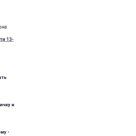
она.
ти 13-
ать
ичку и
му -