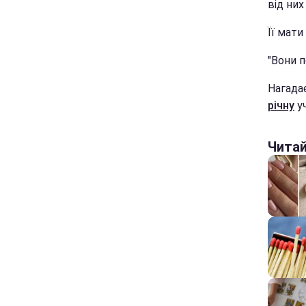
від них
Її мати
"Вони п
Нагада
річну
уч
Чита