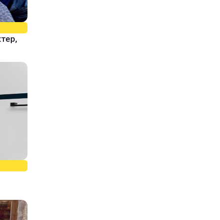
ктер,