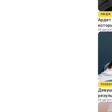
ЛЮДИ
Ардет 
котор
05 август
ПОЛЕЗ
Девушк
резул
05 август