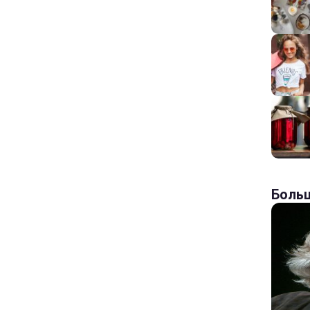
Больш