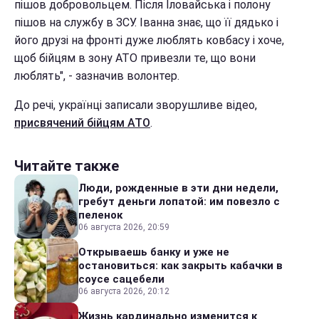
пішов добровольцем. Після Іловайська і полону
пішов на службу в ЗСУ. Іванна знає, що її дядько і
його друзі на фронті дуже люблять ковбасу і хоче,
щоб бійцям в зону АТО привезли те, що вони
люблять", - зазначив волонтер.
До речі, українці записали зворушливе відео,
присвячений бійцям АТО
.
Читайте также
Люди, рожденные в эти дни недели,
гребут деньги лопатой: им повезло с
пеленок
06 августа 2026, 20:59
Открываешь банку и уже не
остановиться: как закрыть кабачки в
соусе сацебели
06 августа 2026, 20:12
Жизнь кардинально изменится к