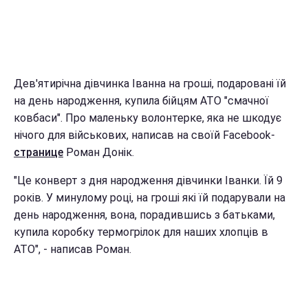
Дев'ятирічна дівчинка Іванна на гроші, подаровані їй
на день народження, купила бійцям АТО "смачної
ковбаси". Про маленьку волонтерке, яка не шкодує
нічого для військових, написав на своїй Facebook-
странице
Роман Донік.
"Це конверт з дня народження дівчинки Іванки. Їй 9
років. У минулому році, на гроші які їй подарували на
день народження, вона, порадившись з батьками,
купила коробку термогрілок для наших хлопців в
АТО", - написав Роман.