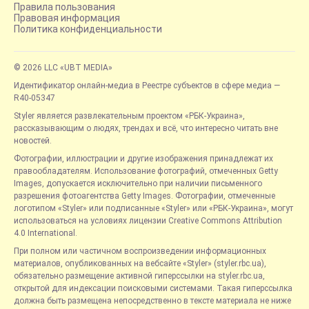
Правила пользования
Правовая информация
Политика конфиденциальности
© 2026 LLC «UBT MEDIA»
Идентификатор онлайн-медиа в Реестре субъектов в сфере медиа —
R40-05347
Styler является развлекательным проектом «РБК-Украина»,
рассказывающим о людях, трендах и всё, что интересно читать вне
новостей.
Фотографии, иллюстрации и другие изображения принадлежат их
правообладателям. Использование фотографий, отмеченных Getty
Images, допускается исключительно при наличии письменного
разрешения фотоагентства Getty Images. Фотографии, отмеченные
логотипом «Styler» или подписанные «Styler» или «РБК-Украина», могут
использоваться на условиях лицензии Creative Commons Attribution
4.0 International.
При полном или частичном воспроизведении информационных
материалов, опубликованных на вебсайте «Styler» (styler.rbc.ua),
обязательно размещение активной гиперссылки на styler.rbc.ua,
открытой для индексации поисковыми системами. Такая гиперссылка
должна быть размещена непосредственно в тексте материала не ниже