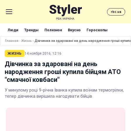
rbc.ua
Люди
Тренды
Полезное
Вкусно
Гороскопы
Главная
›
Жизнь
›
Дівчинка за здаровані на день народження гроші купила
ЖИЗНЬ
14 ноября 2016, 12:16
Дівчинка за здаровані на день
народження гроші купила бійцям АТО
"смачної ковбаси"
У минулому році 9-річна Іванка купила воїнам термогрілки,
тепер дівчинка вирішила нагодувати бійців