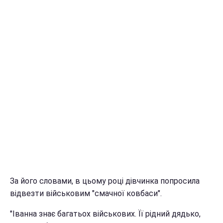
За його словами, в цьому році дівчинка попросила
відвезти військовим "смачної ковбаси".
"Іванна знає багатьох військових. Її рідний дядько,