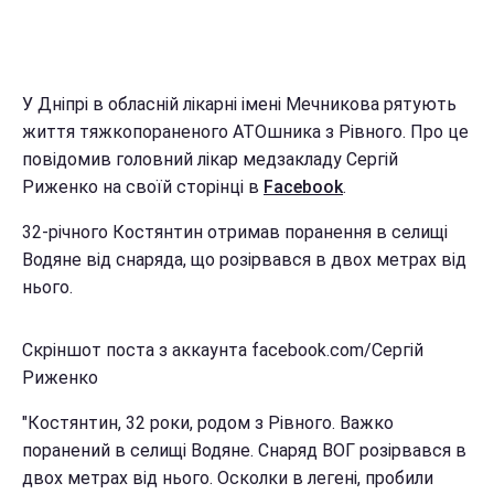
У Дніпрі в обласній лікарні імені Мечникова рятують
життя тяжкопораненого АТОшника з Рівного. Про це
повідомив головний лікар медзакладу Сергій
Риженко на своїй сторінці в
Facebook
.
32-річного Костянтин отримав поранення в селищі
Водяне від снаряда, що розірвався в двох метрах від
нього.
Скріншот поста з аккаунта facebook.com/Сергій
Риженко
"Костянтин, 32 роки, родом з Рівного. Важко
поранений в селищі Водяне. Снаряд ВОГ розірвався в
двох метрах від нього. Осколки в легені, пробили