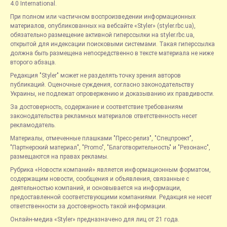
4.0 International.
При полном или частичном воспроизведении информационных
материалов, опубликованных на вебсайте «Styler» (styler.rbc.ua),
обязательно размещение активной гиперссылки на styler.rbc.ua,
открытой для индексации поисковыми системами. Такая гиперссылка
должна быть размещена непосредственно в тексте материала не ниже
второго абзаца.
Редакция "Styler" может не разделять точку зрения авторов
публикаций. Оценочные суждения, согласно законодательству
Украины, не подлежат опровержению и доказыванию их правдивости.
За достоверность, содержание и соответствие требованиям
законодательства рекламных материалов ответственность несет
рекламодатель.
Материалы, отмеченные плашками "Пресс-релиз", "Спецпроект",
"Партнерский материал", "Promo", "Благотворительность" и "Резонанс",
размещаются на правах рекламы.
Рубрика «Новости компаний» является информационным форматом,
содержащим новости, сообщения и объявления, связанные с
деятельностью компаний, и основывается на информации,
предоставленной соответствующими компаниями. Редакция не несет
ответственности за достоверность такой информации.
Онлайн-медиа «Styler» предназначено для лиц от 21 года.