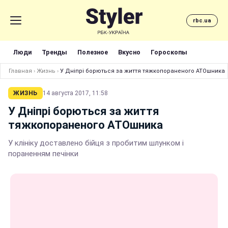
rbc.ua
Люди
Тренды
Полезное
Вкусно
Гороскопы
Главная
›
Жизнь
›
У Дніпрі борються за життя тяжкопораненого АТОшника
ЖИЗНЬ
14 августа 2017, 11:58
У Дніпрі борються за життя
тяжкопораненого АТОшника
У клініку доставлено бійця з пробитим шлунком і
пораненням печінки