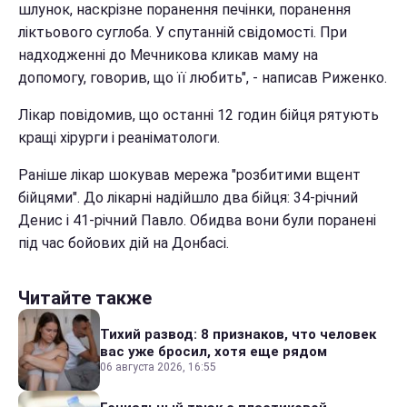
шлунок, наскрізне поранення печінки, поранення
ліктьового суглоба. У спутанній свідомості. При
надходженні до Мечникова кликав маму на
допомогу, говорив, що її любить", - написав Риженко.
Лікар повідомив, що останні 12 годин бійця рятують
кращі хірурги і реаніматологи.
Раніше лікар шокував мережа "розбитими вщент
бійцями". До лікарні надійшло два бійця: 34-річний
Денис і 41-річний Павло. Обидва вони були поранені
під час бойових дій на Донбасі.
Читайте также
Тихий развод: 8 признаков, что человек
вас уже бросил, хотя еще рядом
06 августа 2026, 16:55