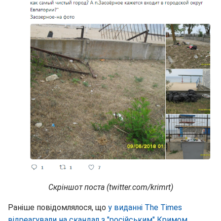
Скріншот поста (twitter.com/krimrt)
Раніше повідомлялося, що
у виданні The Times
відреагували на скандал з "російським" Кримом
.