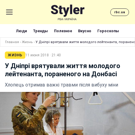
rbc.ua
Люди
Тренды
Полезное
Вкусно
Гороскопы
Главная
›
Жизнь
›
У Дніпрі врятували життя молодого лейтенанта, поранен
ЖИЗНЬ
11 июня 2018 · 21:40
У Дніпрі врятували життя молодого
лейтенанта, пораненого на Донбасі
Хлопець отримав важкі травми після вибуху міни