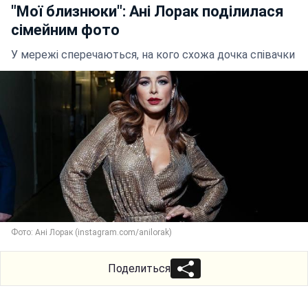
"Мої близнюки": Ані Лорак поділилася
сімейним фото
У мережі сперечаються, на кого схожа дочка співачки
Фото: Ані Лорак (instagram.com/anilorak)
Поделиться