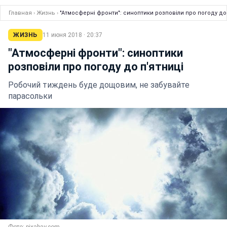
Главная
›
Жизнь
›
"Атмосферні фронти": синоптики розповіли про погоду до 
ЖИЗНЬ
11 июня 2018 · 20:37
"Атмосферні фронти": синоптики
розповіли про погоду до п'ятниці
Робочий тиждень буде дощовим, не забувайте
парасольки
Фото: pixabay.com