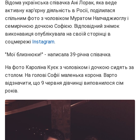
Відома українська співачка Ані Лорак, яка веде
активну кар'єрну діяльність в Росії, поділилася
спільним фото з чоловіком Муратом Налчаджиоглу і
семирічною дочкою Софією. Відповідний знімок
виконавиця опублікувала на своїй сторінці в
соцмережі
Instagram
.
"Мої близнюки!" - написала 39-річна співачка.
На фото Кароліна Куєк з чоловіком і дочкою сидять за
столом. На голові Софії маленька корона. Варто
відзначити, що 9 червня дівчинці виповнилося сім
років.