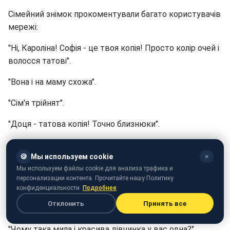
Сімейний знімок прокоментували багато користувачів
мережі:
"Ні, Кароліна! Софія - це твоя копія! Просто колір очей і
волосся татові".
"Вона і на маму схожа".
"Сім'я трійнят".
"Доця - татова копія! Точно близнюки".
"Гарна сім'я".
🍪
Мы используем cookie
✕
"Схожі".
Мы используем файлы cookie для анализа трафика и
персонализации контента. Прочитайте нашу Политику
"Вам би ще хлопчика. Можливо, буде схожий на Вас".
конфиденциальности.
Подробнее
Отклонить
Принять все
"Дочка – копія мами".
"Чому така мила і красива дівчинка у вас одна?".