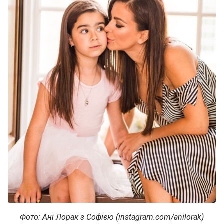
Фото: Ані Лорак з Софією (instagram.com/anilorak)