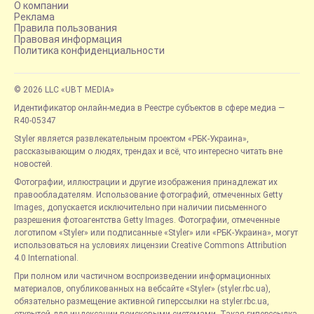
О компании
Реклама
Правила пользования
Правовая информация
Политика конфиденциальности
© 2026 LLC «UBT MEDIA»
Идентификатор онлайн-медиа в Реестре субъектов в сфере медиа —
R40-05347
Styler является развлекательным проектом «РБК-Украина»,
рассказывающим о людях, трендах и всё, что интересно читать вне
новостей.
Фотографии, иллюстрации и другие изображения принадлежат их
правообладателям. Использование фотографий, отмеченных Getty
Images, допускается исключительно при наличии письменного
разрешения фотоагентства Getty Images. Фотографии, отмеченные
логотипом «Styler» или подписанные «Styler» или «РБК-Украина», могут
использоваться на условиях лицензии Creative Commons Attribution
4.0 International.
При полном или частичном воспроизведении информационных
материалов, опубликованных на вебсайте «Styler» (styler.rbc.ua),
обязательно размещение активной гиперссылки на styler.rbc.ua,