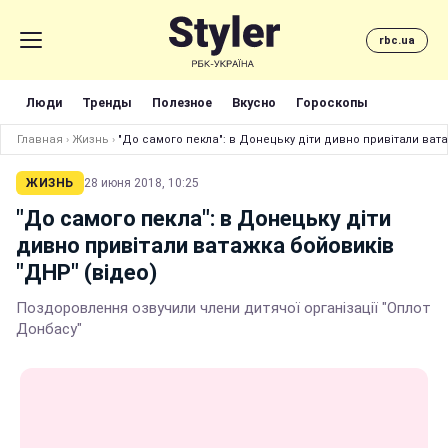
rbc.ua
Люди
Тренды
Полезное
Вкусно
Гороскопы
Главная
›
Жизнь
›
"До самого пекла": в Донецьку діти дивно привітали ват
ЖИЗНЬ
28 июня 2018, 10:25
"До самого пекла": в Донецьку діти
дивно привітали ватажка бойовиків
"ДНР" (відео)
Поздоровлення озвучили члени дитячої організації "Оплот
Донбасу"