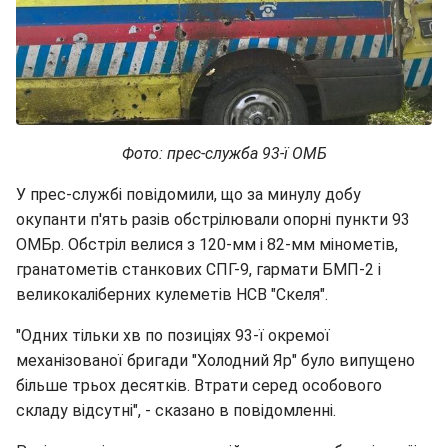
Фото: прес-служба 93-ї ОМБ
У прес-службі повідомили, що за минулу добу
окупанти п'ять разів обстрілювали опорні пункти 93
ОМБр. Обстріл велися з 120-мм і 82-мм мінометів,
гранатометів станкових СПГ-9, гармати БМП-2 і
великокаліберних кулеметів НСВ "Скеля".
"Одних тільки хв по позиціях 93-ї окремої
механізованої бригади "Холодний Яр" було випущено
більше трьох десятків. Втрати серед особового
складу відсутні", - сказано в повідомленні.