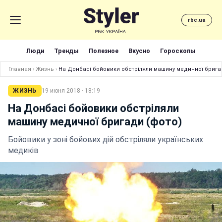
rbc.ua
Люди
Тренды
Полезное
Вкусно
Гороскопы
Главная
›
Жизнь
›
На Донбасі бойовики обстріляли машину медичної брига
ЖИЗНЬ
19 июня 2018 · 18:19
На Донбасі бойовики обстріляли
машину медичної бригади (фото)
Бойовики у зоні бойових дій обстріляли українських
медиків