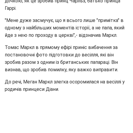
дочкою, як це зробив принц Чарльз, батько принца
Гаррі.
"Мене дуже засмучує, що я всього лише "примітка" в
одному з найбільших моментів історії, а не папа, який
йде з нею по проходу в церкві",- відзначив Маркл.
Томас Маркл в прямому ефірі приніс вибачення за
постановочні фото підготовки до весілля, які він
зробив разом з одним із британських папараці. Він
визнав, що зробив помилку, яку важко виправити.
До речі, Меган Маркл злегка осоромилася на весіллі у
родичів принцеси Діани.