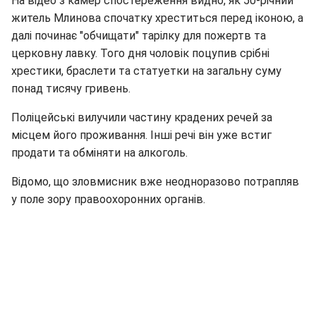
На відео з камер спостереження видно, як 50-річний
житель Млинова спочатку хреститься перед іконою, а
далі починає "обчищати" тарілку для пожертв та
церковну лавку. Того дня чоловік поцупив срібні
хрестики, браслети та статуетки на загальну суму
понад тисячу гривень.
Поліцейські вилучили частину крадених речей за
місцем його проживання. Інші речі він уже встиг
продати та обміняти на алкоголь.
Відомо, що зловмисник вже неодноразово потрапляв
у поле зору правоохоронних органів.