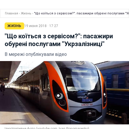
Главная
›
Жизнь
›
"Що коїться з сервісом?": пасажири обурені послугами "У
ЖИЗНЬ
19 июня 2018 · 17:27
"Що коїться з сервісом?": пасажири
обурені послугами "Укрзалізниці"
В мережі опублікували відео
Ілюстративне фото (youtube.com_Ivan Ponomarenko)