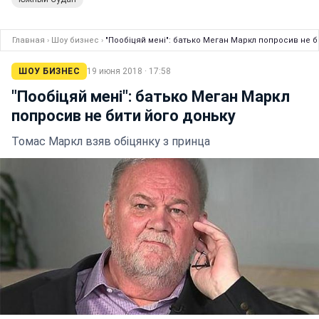
Главная
›
Шоу бизнес
›
"Пообіцяй мені": батько Меган Маркл попросив не б
ШОУ БИЗНЕС
19 июня 2018 · 17:58
"Пообіцяй мені": батько Меган Маркл
попросив не бити його доньку
Томас Маркл взяв обіцянку з принца