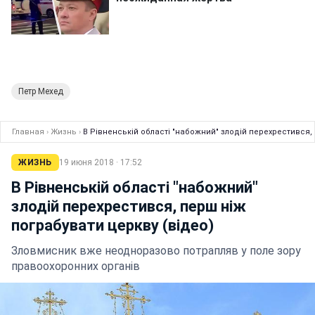
Петр Мехед
Главная
›
Жизнь
›
В Рівненській області "набожний" злодій перехрестився, 
ЖИЗНЬ
19 июня 2018 · 17:52
В Рівненській області "набожний"
злодій перехрестився, перш ніж
пограбувати церкву (відео)
Зловмисник вже неодноразово потрапляв у поле зору
правоохоронних органів