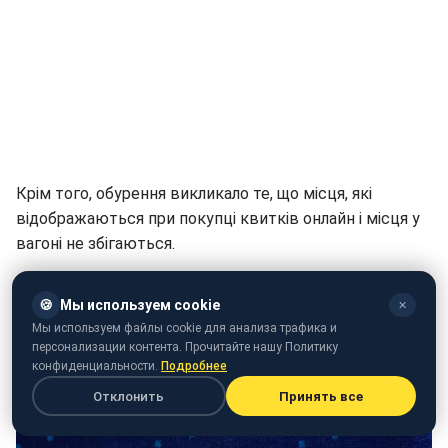
Крім того, обурення викликало те, що місця, які
відображаються при покупці квитків онлайн і місця у
вагоні не збігаються.
"Чому місця під час покупки квитків в онлайн-кабінеті
🍪
Мы используем cookie
✕
і в салоні за фактом взагалі не збігаються?", - додала
Мы используем файлы cookie для анализа трафика и
Олександра Бабій.
персонализации контента. Прочитайте нашу Политику
конфиденциальности.
Подробнее
Отклонить
Принять все