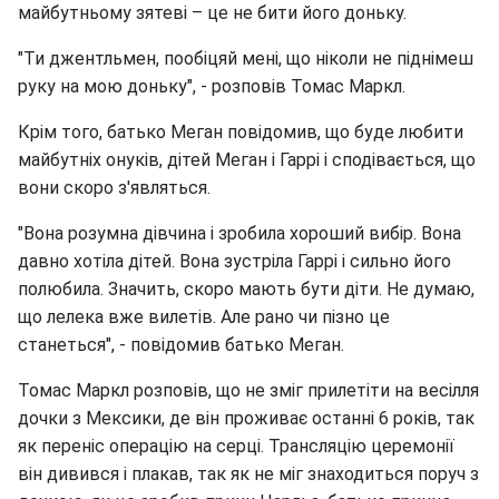
майбутньому зятеві – це не бити його доньку.
"Ти джентльмен, пообіцяй мені, що ніколи не піднімеш
руку на мою доньку", - розповів Томас Маркл.
Крім того, батько Меган повідомив, що буде любити
майбутніх онуків, дітей Меган і Гаррі і сподівається, що
вони скоро з'являться.
"Вона розумна дівчина і зробила хороший вибір. Вона
давно хотіла дітей. Вона зустріла Гаррі і сильно його
полюбила. Значить, скоро мають бути діти. Не думаю,
що лелека вже вилетів. Але рано чи пізно це
станеться", - повідомив батько Меган.
Томас Маркл розповів, що не зміг прилетіти на весілля
дочки з Мексики, де він проживає останні 6 років, так
як переніс операцію на серці. Трансляцію церемонії
він дивився і плакав, так як не міг знаходиться поруч з