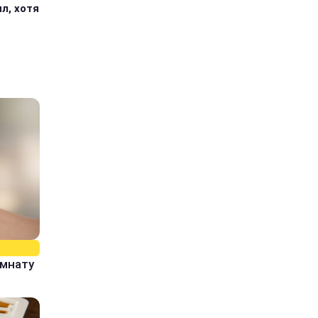
л, хотя
омнату