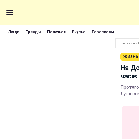
Люди
Тренды
Полезное
Вкусно
Гороскопы
Главная
›
ЖИЗНЬ
На До
часів
Протягом
Луганськ