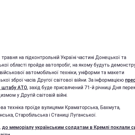
8 травня на підконтрольній Україні частині Донецької та
ької області пройде автопробіг, на якому будуть демонстр
військової автомобільної техніки, уніформи та макети
ької зброї часів Другої світової війни. За інформацією
прес
 штабу АТО
, захід буде присвячений 71-й річниці Дня пере
измом у Другій світовій війні.
ова техніка проїде вулицями Краматорська, Бахмута,
ська, Старобільська і Станиці Луганської.
,
до меморіалу українським солдатам в Кремлі поклали с
квіти
.