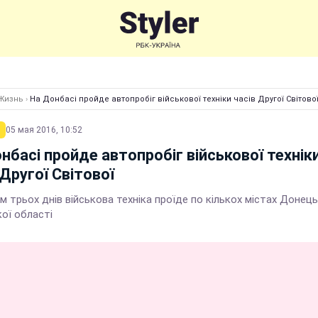
Жизнь
›
На Донбасі пройде автопробіг військової техніки часів Другої Світово
05 мая 2016, 10:52
нбасі пройде автопробіг військової технік
 Другої Світової
 трьох днів військова техніка проїде по кількох містах Донець
ої області