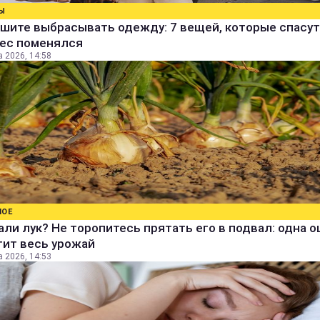
Ы
шите выбрасывать одежду: 7 вещей, которые спасут
вес поменялся
а 2026, 14:58
НОЕ
ли лук? Не торопитесь прятать его в подвал: одна 
тит весь урожай
а 2026, 14:53