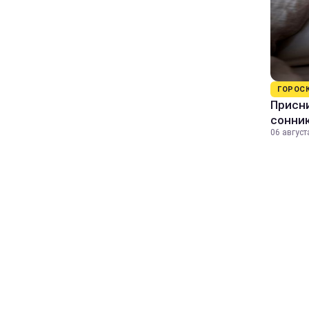
ГОРОС
Присни
сонни
06 август