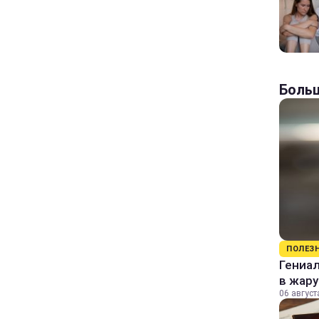
Больш
ПОЛЕЗ
Гениал
в жару
06 август