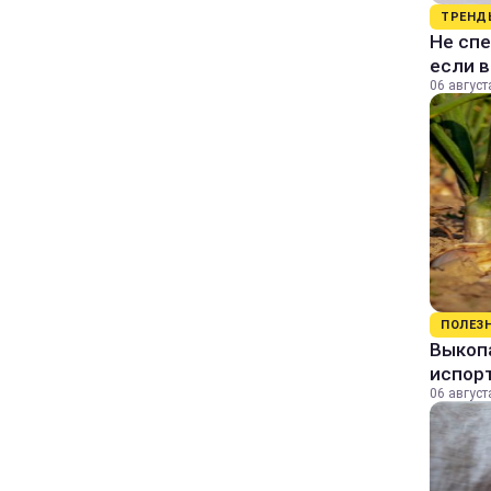
ТРЕНД
Не спе
если 
06 август
ПОЛЕЗ
Выкопа
испор
06 август