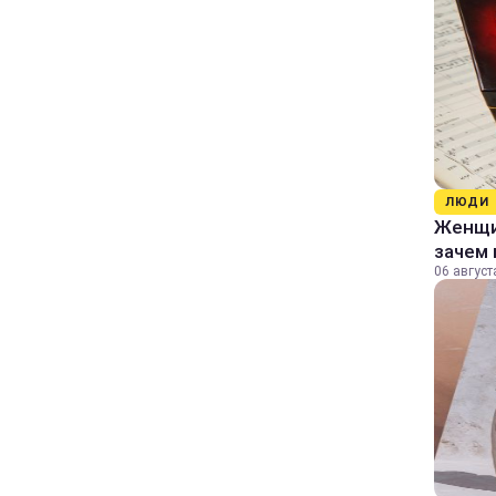
ЛЮДИ
Женщин
зачем 
06 август