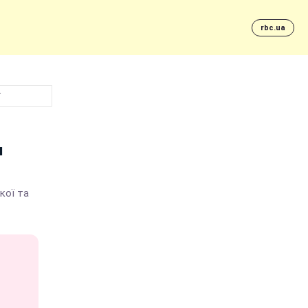
rbc.ua
ї
и
кої та