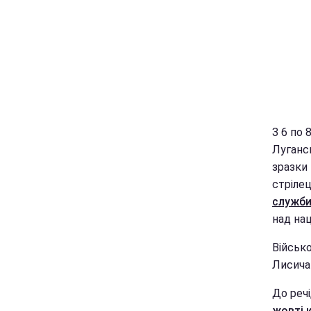
З 6 по 
Луганс
зразки 
стрілец
служби
над нац
Військ
Лисичан
До речі
жовті 