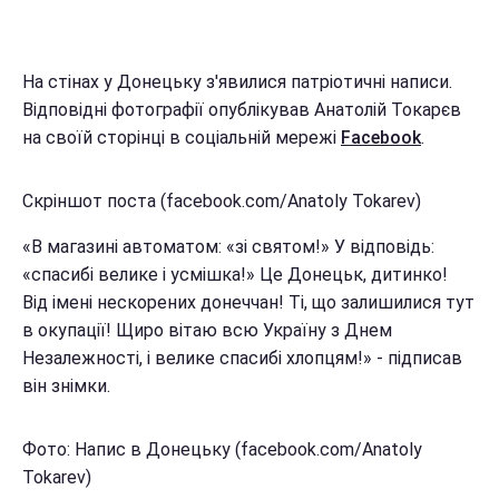
На стінах у Донецьку з'явилися патріотичні написи.
Відповідні фотографії опублікував Анатолій Токарєв
на своїй сторінці в соціальній мережі
Facebook
.
Скріншот поста (facebook.com/Anatoly Tokarev)
«В магазині автоматом: «зі святом!» У відповідь:
«спасибі велике і усмішка!» Це Донецьк, дитинко!
Від імені нескорених донеччан! Ті, що залишилися тут
в окупації! Щиро вітаю всю Україну з Днем
Незалежності, і велике спасибі хлопцям!» - підписав
він знімки.
Фото: Напис в Донецьку (facebook.com/Anatoly
Tokarev)