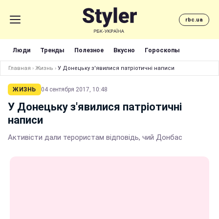
rbc.ua
Люди
Тренды
Полезное
Вкусно
Гороскопы
Главная
›
Жизнь
›
У Донецьку з'явилися патріотичні написи
ЖИЗНЬ
04 сентября 2017, 10:48
У Донецьку з'явилися патріотичні
написи
Активісти дали терористам відповідь, чий Донбас