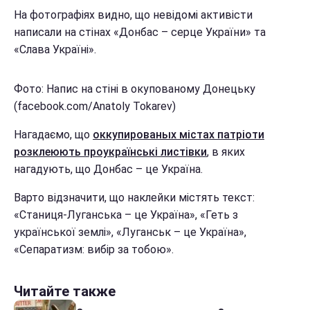
На фотографіях видно, що невідомі активісти
написали на стінах «Донбас – серце України» та
«Слава Україні».
Фото: Напис на стіні в окупованому Донецьку
(facebook.com/Anatoly Tokarev)
Нагадаємо, що
оккупированых містах патріоти
розклеюють проукраїнські листівки
, в яких
нагадують, що Донбас – це Україна.
Варто відзначити, що наклейки містять текст:
«Станиця-Луганська – це Україна», «Геть з
української землі», «Луганськ – це Україна»,
«Сепаратизм: вибір за тобою».
Читайте также