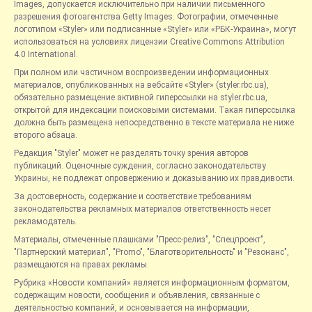
Images, допускается исключительно при наличии письменного
разрешения фотоагентства Getty Images. Фотографии, отмеченные
логотипом «Styler» или подписанные «Styler» или «РБК-Украина», могут
использоваться на условиях лицензии Creative Commons Attribution
4.0 International.
При полном или частичном воспроизведении информационных
материалов, опубликованных на вебсайте «Styler» (styler.rbc.ua),
обязательно размещение активной гиперссылки на styler.rbc.ua,
открытой для индексации поисковыми системами. Такая гиперссылка
должна быть размещена непосредственно в тексте материала не ниже
второго абзаца.
Редакция "Styler" может не разделять точку зрения авторов
публикаций. Оценочные суждения, согласно законодательству
Украины, не подлежат опровержению и доказыванию их правдивости.
За достоверность, содержание и соответствие требованиям
законодательства рекламных материалов ответственность несет
рекламодатель.
Материалы, отмеченные плашками "Пресс-релиз", "Спецпроект",
"Партнерский материал", "Promo", "Благотворительность" и "Резонанс",
размещаются на правах рекламы.
Рубрика «Новости компаний» является информационным форматом,
содержащим новости, сообщения и объявления, связанные с
деятельностью компаний, и основывается на информации,