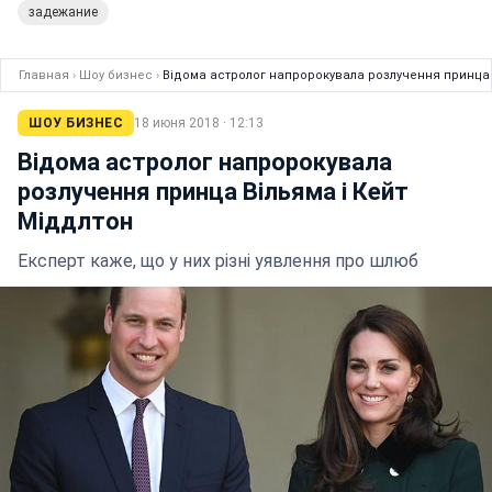
задежание
Главная
›
Шоу бизнес
›
Відома астролог напророкувала розлучення принца 
ШОУ БИЗНЕС
18 июня 2018 · 12:13
Відома астролог напророкувала
розлучення принца Вільяма і Кейт
Міддлтон
Експерт каже, що у них різні уявлення про шлюб