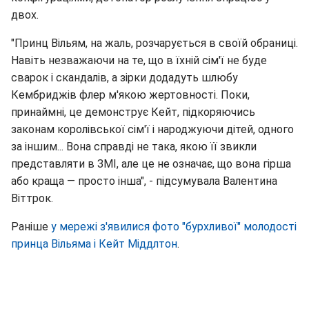
двох.
"Принц Вільям, на жаль, розчарується в своїй обраниці.
Навіть незважаючи на те, що в їхній сім'ї не буде
сварок і скандалів, а зірки додадуть шлюбу
Кембриджів флер м'якою жертовності. Поки,
принаймні, це демонструє Кейт, підкоряючись
законам королівської сім'ї і народжуючи дітей, одного
за іншим... Вона справді не така, якою її звикли
представляти в ЗМІ, але це не означає, що вона гірша
або краща — просто інша", - підсумувала Валентина
Віттрок.
Раніше
у мережі з'явилися фото "бурхливої" молодості
принца Вільяма і Кейт Міддлтон
.