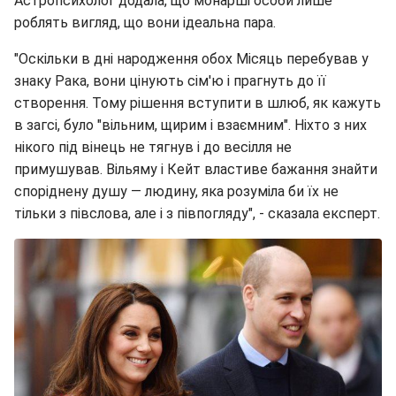
Астропсихолог додала, що монарші особи лише
роблять вигляд, що вони ідеальна пара.
"Оскільки в дні народження обох Місяць перебував у
знаку Рака, вони цінують сім'ю і прагнуть до її
створення. Тому рішення вступити в шлюб, як кажуть
в загсі, було "вільним, щирим і взаємним". Ніхто з них
нікого під вінець не тягнув і до весілля не
примушував. Вільяму і Кейт властиве бажання знайти
споріднену душу — людину, яка розуміла би їх не
тільки з півслова, але і з півпогляду", - сказала експерт.