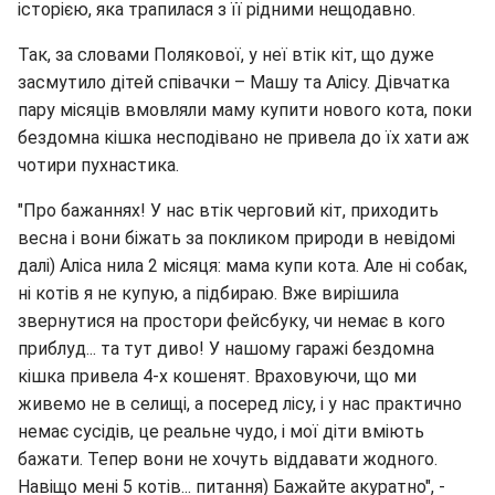
історією, яка трапилася з її рідними нещодавно.
Так, за словами Полякової, у неї втік кіт, що дуже
засмутило дітей співачки – Машу та Алісу. Дівчатка
пару місяців вмовляли маму купити нового кота, поки
бездомна кішка несподівано не привела до їх хати аж
чотири пухнастика.
"Про бажаннях! У нас втік черговий кіт, приходить
весна і вони біжать за покликом природи в невідомі
далі) Аліса нила 2 місяця: мама купи кота. Але ні собак,
ні котів я не купую, а підбираю. Вже вирішила
звернутися на простори фейсбуку, чи немає в кого
приблуд... та тут диво! У нашому гаражі бездомна
кішка привела 4-х кошенят. Враховуючи, що ми
живемо не в селищі, а посеред лісу, і у нас практично
немає сусідів, це реальне чудо, і мої діти вміють
бажати. Тепер вони не хочуть віддавати жодного.
Навіщо мені 5 котів... питання) Бажайте акуратно", -