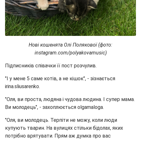
Нові кошенята Олі Полякової (фото:
instagram.com/polyakovamusic)
Підписників співачки її пост розчулив.
"І у мене 5 саме котів, а не кішок", - зізнається
irina.sliusarenko.
"Оля, ви проста, людяна і чудова людина. І супер мама.
Ви молодець", - захоплюється olgamaloga.
"Оля, ви молодець. Терпіти не можу, коли люди
купують тварин. На вулицях стільки бідолах, яких
потрібно врятувати. Прям аж думка про вас