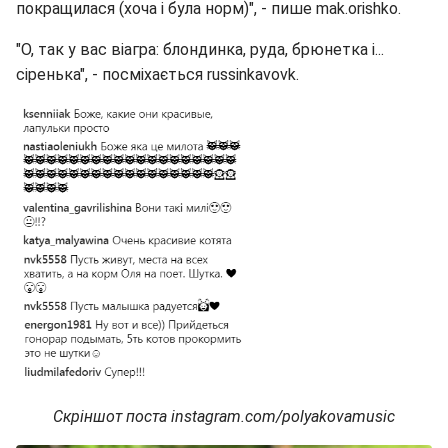
покращилася (хоча і була норм)", - пише mak.orishko.
"О, так у вас віагра: блондинка, руда, брюнетка і...
сіренька", - посміхається russinkavovk.
Скріншот поста instagram.com/polyakovamusic