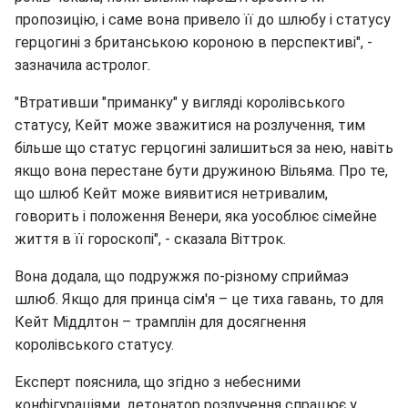
пропозицію, і саме вона привело її до шлюбу і статусу
герцогині з британською короною в перспективі", -
зазначила астролог.
"Втративши "приманку" у вигляді королівського
статусу, Кейт може зважитися на розлучення, тим
більше що статус герцогині залишиться за нею, навіть
якщо вона перестане бути дружиною Вільяма. Про те,
що шлюб Кейт може виявитися нетривалим,
говорить і положення Венери, яка уособлює сімейне
життя в її гороскопі", - сказала Віттрок.
Вона додала, що подружжя по-різному сприймаэ
шлюб. Якщо для принца сім'я – це тиха гавань, то для
Кейт Міддлтон – трамплін для досягнення
королівського статусу.
Експерт пояснила, що згідно з небесними
конфігураціями, детонатор розлучення спрацює у