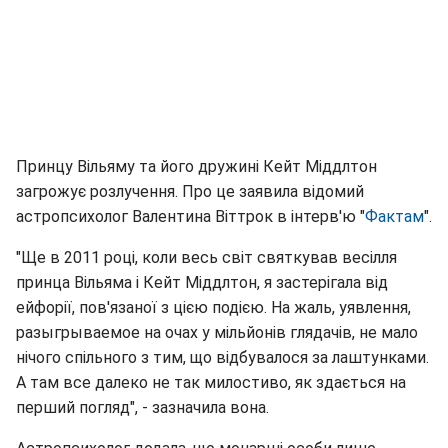
Принцу Вільяму та його дружині Кейт Міддлтон
загрожує розлучення. Про це заявила відомий
астропсихолог Валентина Віттрок в інтерв'ю "
Фактам
".
"Ще в 2011 році, коли весь світ святкував весілля
принца Вільяма і Кейт Міддлтон, я застерігала від
ейфорії, пов'язаної з цією подією. На жаль, уявлення,
разыгрываемое на очах у мільйонів глядачів, не мало
нічого спільного з тим, що відбувалося за лаштунками.
А там все далеко не так милостиво, як здається на
перший погляд", - зазначила вона.