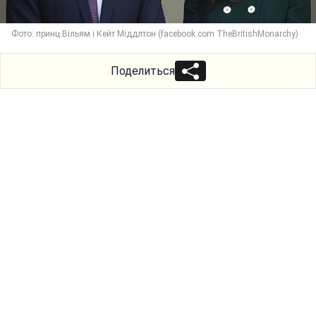
Фото: принц Вільям і Кейт Міддлтон (facebook.com TheBritishMonarchy)
Поделиться