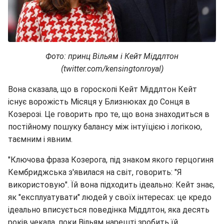
Фото: принц Вільям і Кейт Міддлтон
(twitter.com/kensingtonroyal)
Вона сказала, що в гороскопі Кейт Міддлтон Кейт
існує ворожість Місяця у Близнюках до Сонця в
Козерозі. Це говорить про те, що вона знаходиться в
постійному пошуку балансу між інтуїцією і логікою,
таємним і явним.
"Ключова фраза Козерога, під знаком якого герцогиня
Кембриджська з'явилася на світ, говорить: "Я
використовую". Їй вона підходить ідеально: Кейт знає,
як "експлуатувати" людей у своїх інтересах: це кредо
ідеально вписується поведінка Міддлтон, яка десять
років чекала, поки Вільям нарешті зробить їй