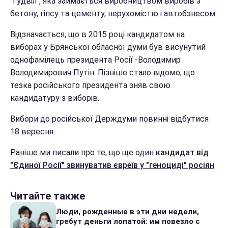
"Гудвіл", яка займається виробництвом виробів з
бетону, гіпсу та цементу, нерухомістю і автобзнесом.
Відзначається, що в 2015 році кандидатом на
виборах у Брянської обласної думи був висунутий
однофамілець президента Росії -Володимир
Володимирович Путін. Пізніше стало відомо, що
тезка російського президента зняв свою
кандидатуру з виборів.
Вибори до російської Держдуми повинні відбутися
18 вересня.
Раніше ми писали про те, що ще один
кандидат від
"Єдиної Росії" звинуватив євреїв у "геноциді" росіян
Читайте также
Люди, рожденные в эти дни недели,
гребут деньги лопатой: им повезло с