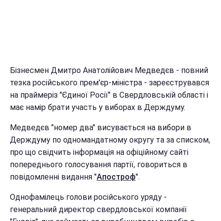
Бізнесмен Дмитро Анатолійович Медведєв - повний
тезка російського прем'єр-міністра - зареєструвався
на праймеріз "Єдиної Росії" в Свердловській області і
має намір брати участь у виборах в Держдуму.
Медведєв "номер два" висувається на вибори в
Держдуму по одномандатному округу та за списком,
про що свідчить інформація на офіційному сайті
попереднього голосування партії, говориться в
повідомленні видання "
Апостроф
".
Однофамілець голови російського уряду -
генеральний директор свердловської компанії