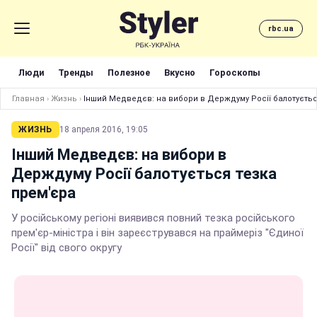
rbc.ua
Люди
Тренды
Полезное
Вкусно
Гороскопы
Главная
›
Жизнь
›
Інший Медведєв: на вибори в Держдуму Росії балотуєтьс
ЖИЗНЬ
18 апреля 2016, 19:05
Інший Медведєв: на вибори в
Держдуму Росії балотується тезка
прем'єра
У російському регіоні виявився повний тезка російського
прем'єр-міністра і він зареєструвався на праймеріз "Єдиної
Росії" від свого округу