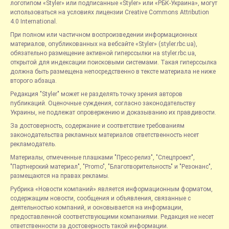
логотипом «Styler» или подписанные «Styler» или «РБК-Украина», могут
использоваться на условиях лицензии Creative Commons Attribution
4.0 International.
При полном или частичном воспроизведении информационных
материалов, опубликованных на вебсайте «Styler» (styler.rbc.ua),
обязательно размещение активной гиперссылки на styler.rbc.ua,
открытой для индексации поисковыми системами. Такая гиперссылка
должна быть размещена непосредственно в тексте материала не ниже
второго абзаца.
Редакция "Styler" может не разделять точку зрения авторов
публикаций. Оценочные суждения, согласно законодательству
Украины, не подлежат опровержению и доказыванию их правдивости.
За достоверность, содержание и соответствие требованиям
законодательства рекламных материалов ответственность несет
рекламодатель.
Материалы, отмеченные плашками "Пресс-релиз", "Спецпроект",
"Партнерский материал", "Promo", "Благотворительность" и "Резонанс",
размещаются на правах рекламы.
Рубрика «Новости компаний» является информационным форматом,
содержащим новости, сообщения и объявления, связанные с
деятельностью компаний, и основывается на информации,
предоставленной соответствующими компаниями. Редакция не несет
ответственности за достоверность такой информации.