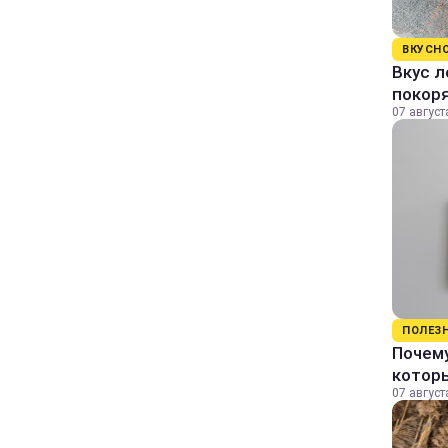
ВКУСН
Вкус л
покор
07 август
ПОЛЕЗ
Почему
котор
07 август