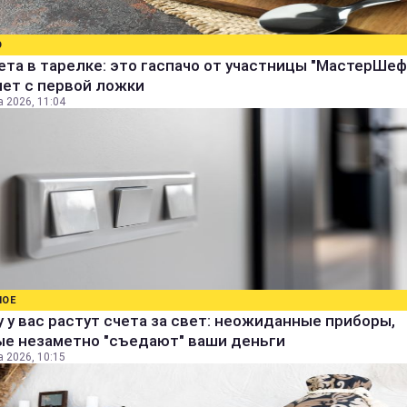
О
ета в тарелке: это гаспачо от участницы "МастерШеф
яет с первой ложки
а 2026, 11:04
НОЕ
 у вас растут счета за свет: неожиданные приборы,
ые незаметно "съедают" ваши деньги
а 2026, 10:15