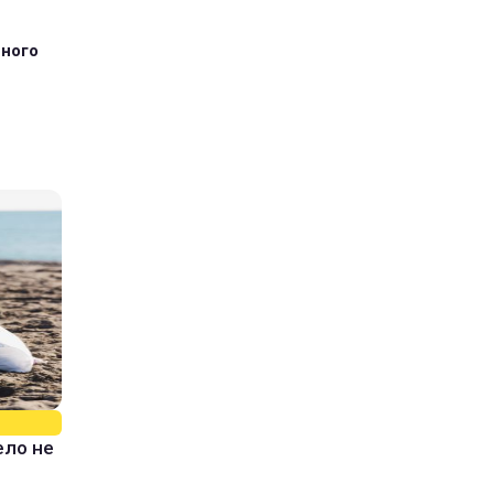
тного
ело не