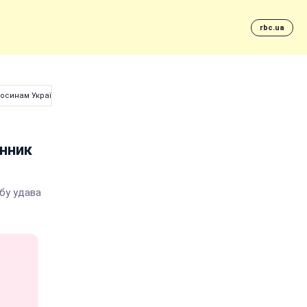
rbc.ua
синам України і Росії
енник
жбу удава