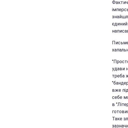
Фактичн
імперсь
знайшло
єдиний 
написа
Письме
хапальн
"Просто
удави 
треба ж
"банде
вже пі
себе мо
в "Літе
готовий
Таке зл
зазнач