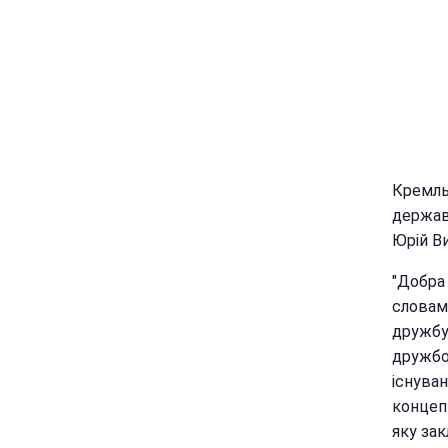
Кремль
держав
Юрій Ви
"Добра 
словам
дружбу
дружбо
існуван
концепц
яку зак