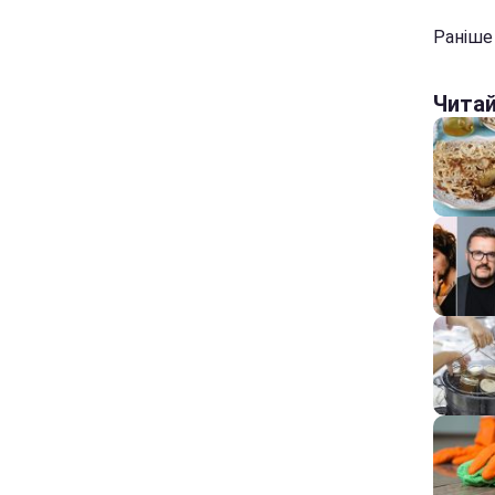
Раніш
Чита