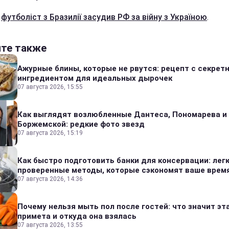
е
футболіст з Бразилії засудив РФ за війну з Україною
.
йте также
Ажурные блины, которые не рвутся: рецепт с секрет
ингредиентом для идеальных дырочек
07 августа 2026, 15:55
Как выглядят возлюбленные Дантеса, Пономарева и
Боржемской: редкие фото звезд
07 августа 2026, 15:19
Как быстро подготовить банки для консервации: лег
проверенные методы, которые сэкономят ваше врем
07 августа 2026, 14:36
Почему нельзя мыть пол после гостей: что значит эт
примета и откуда она взялась
07 августа 2026, 13:55