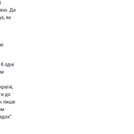
і
ією. Де
є, як
ає
 б одні
ам
раїні,
ти до
ак пише
им
рядок"