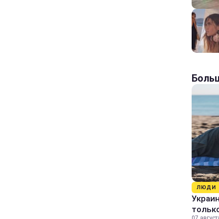
Больш
ЛЮДИ
Украин
только
07 август