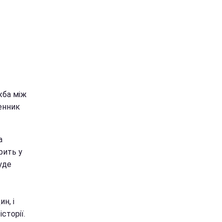
жба між
енник
а
рить у
уде
н, і
сторії.