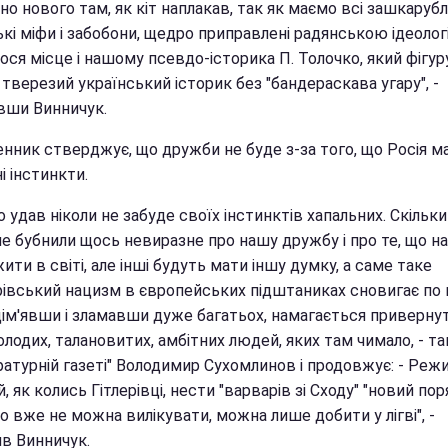
о нового там, як кіт наплакав, так як маємо всі зашкарубл
кі міфи і забобони, щедро приправлені радянською ідеолог
ся місце і нашому псевдо-історика П. Толочко, який фігуру
тверезий український історик без "бандераскава угару", -
вши Винничук.
нник стверджує, що дружби не буде з-за того, що Росія м
і інстинкти.
 удав ніколи не забуде своїх інстинктів хапальних. Скільки
не бубнили щось невиразне про нашу дружбу і про те, що н
ити в світі, але інші будуть мати іншу думку, а саме таке
рівський нацизм в європейських підштаниках сновигає по к
дім'явши і зламавши дуже багатьох, намагається приверну
лодих, талановитих, амбітних людей, яких там чимало, - т
ратурній газеті" Володимир Сухомлинов і продовжує: - Реж
, як колись Гітлерівці, нести "варварів зі Сходу" "новий по
о вже не можна вилікувати, можна лише добити у лігві", -
ив Винничук.