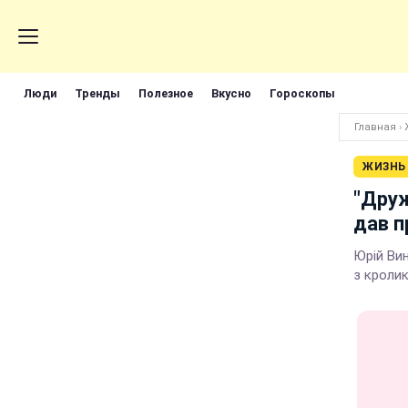
Люди
Тренды
Полезное
Вкусно
Гороскопы
Главная
›
ЖИЗНЬ
"Друж
дав п
Юрій Вин
з кроли