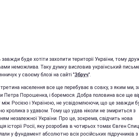
 завжди буде хотіти захопити території України, тому дру
ами неможлива. Таку думку висловив український письм
нничук у своєму блозі на сайті "
Збруч
".
третина населення все ще перебуває в совку, з яким ми, з
и Петра Порошенка, і боремося. Добра половина все ще ві
 між Росією і Україною, не усвідомлюючи, що це завжди б
ю кролика з удавом. Тому що удав ніколи не змириться з
ням незалежної України. Про це, зокрема, свідчить нова
ія історії Росії, яку розробив в чотирьох томах Євген Спици
лали у фундамент абсолютно всіх російських підручників з і