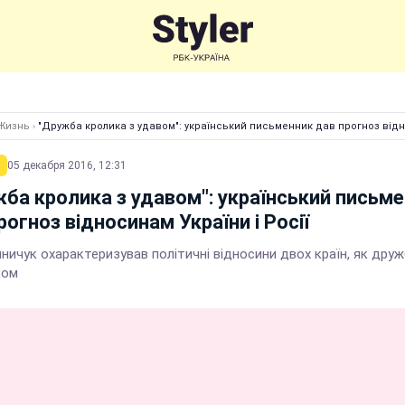
Жизнь
›
"Дружба кролика з удавом": український письменник дав прогноз відно
05 декабря 2016, 12:31
ба кролика з удавом": український письм
рогноз відносинам України і Росії
ничук охарактеризував політичні відносини двох країн, як дру
ком