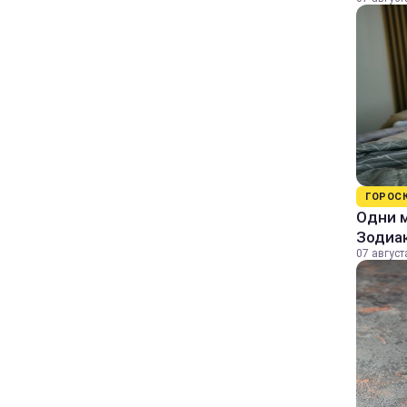
ГОРОС
Одни м
Зодиа
07 август