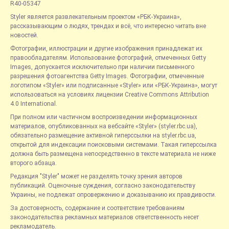
R40-05347
Styler является развлекательным проектом «РБК-Украина»,
рассказывающим о людях, трендах и всё, что интересно читать вне
новостей.
Фотографии, иллюстрации и другие изображения принадлежат их
правообладателям. Использование фотографий, отмеченных Getty
Images, допускается исключительно при наличии письменного
разрешения фотоагентства Getty Images. Фотографии, отмеченные
логотипом «Styler» или подписанные «Styler» или «РБК-Украина», могут
использоваться на условиях лицензии Creative Commons Attribution
4.0 International.
При полном или частичном воспроизведении информационных
материалов, опубликованных на вебсайте «Styler» (styler.rbc.ua),
обязательно размещение активной гиперссылки на styler.rbc.ua,
открытой для индексации поисковыми системами. Такая гиперссылка
должна быть размещена непосредственно в тексте материала не ниже
второго абзаца.
Редакция "Styler" может не разделять точку зрения авторов
публикаций. Оценочные суждения, согласно законодательству
Украины, не подлежат опровержению и доказыванию их правдивости.
За достоверность, содержание и соответствие требованиям
законодательства рекламных материалов ответственность несет
рекламодатель.