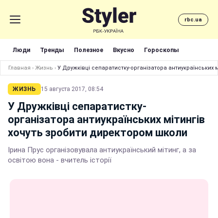
rbc.ua
Люди
Тренды
Полезное
Вкусно
Гороскопы
Главная
›
Жизнь
›
У Дружківці сепаратистку-організатора антиукраїнських 
ЖИЗНЬ
15 августа 2017, 08:54
У Дружківці сепаратистку-
організатора антиукраїнських мітингів
хочуть зробити директором школи
Ірина Прус організовувала антиукраїнський мітинг, а за
освітою вона - вчитель історії