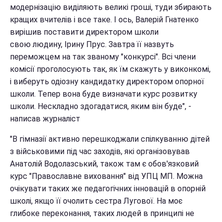
модернізацію виділяють великі гроші, туди збирають
кращих вчителів і все таке. І ось, Валерій Гнатенко
вирішив поставити директором школи
свою людину, Ірину Прус. Завтра її назвуть
переможцем на так званому "конкурсі". Всі члени
комісії проголосують так, як їм скажуть у виконкомі,
і виберуть одіозну кандидатку директором опорної
школи. Тепер вона буде визначати курс розвитку
школи. Нескладно здогадатися, яким він буде", -
написав журналіст
"В гімназії активно перешкоджали спілкуванню дітей
з військовими під час заходів, які організовував
Анатолій Водолазський, також там є обов'язковий
курс "Православне виховання" від УПЦ МП. Можна
очікувати таких же педагогічних інновацій в опорній
школі, якщо її очолить сестра Лугової. На моє
глибоке переконання, таких людей в принципі не