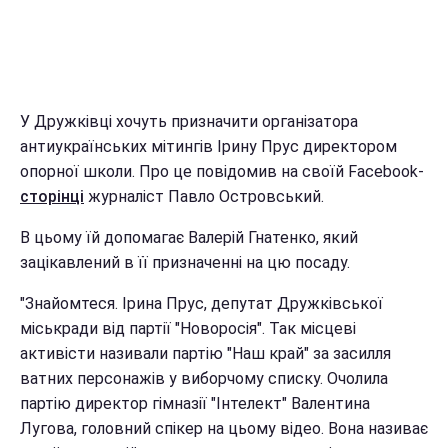
У Дружківці хочуть призначити організатора
антиукраїнських мітингів Ірину Прус директором
опорної школи. Про це повідомив на своїй Facebook-
сторінці
журналіст Павло Островський.
В цьому їй допомагає Валерій Гнатенко, який
зацікавлений в її призначенні на цю посаду.
"Знайомтеся. Ірина Прус, депутат Дружківської
міськради від партії "Новоросія". Так місцеві
активісти називали партію "Наш край" за засилля
ватних персонажів у виборчому списку. Очолила
партію директор гімназії "Інтелект" Валентина
Лугова, головний спікер на цьому відео. Вона називає