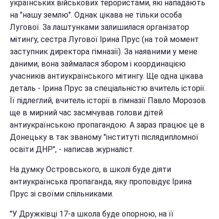
українських військових терористами, які нападають
на "нашу землю". Однак цікава не тільки особа
Лугової. За лаштунками залишилася організатор
мітингу, сестра Лугової Ірина Прус (на той момент
заступник директора гімназії). За наявними у мене
даними, вона займалася збором і координацією
учасників антиукраїнського мітингу. Ще одна цікава
деталь - Ірина Прус за спеціальністю вчитель історії.
Її підлеглий, вчитель історії в гімназії Павло Морозов
ще в мирний час засмічував голови дітей
антиукраїнською пропагандою. А зараз працює це в
Донецьку в так званому "інституті післядипломної
освіти ДНР", - написав журналіст.
На думку Островського, в школі буде діяти
антиукраїнська пропаганда, яку проповідує Ірина
Прус зі своїми спільниками.
"У Дружківці 17-а школа буде опорною, на її