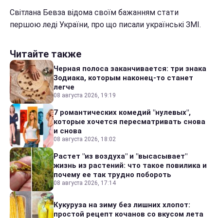
Світлана Бевза відома своїм бажанням стати
першою леді України, про що писали українські ЗМІ.
Читайте также
Черная полоса заканчивается: три знака
Зодиака, которым наконец-то станет
легче
08 августа 2026, 19:19
7 романтических комедий "нулевых",
которые хочется пересматривать снова
и снова
08 августа 2026, 18:02
Растет "из воздуха" и "высасывает"
жизнь из растений: что такое повилика и
почему ее так трудно побороть
08 августа 2026, 17:14
Кукуруза на зиму без лишних хлопот:
простой рецепт кочанов со вкусом лета