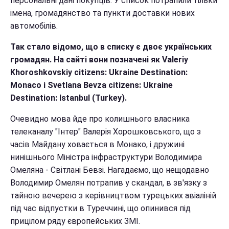
персональні дані покупців. У список потрапили тільки
імена, громадянство та пункти доставки нових
автомобілів.
Так стало відомо, що в списку є двоє українських
громадян. На сайті вони позначені як Valeriy
Khoroshkovskiy citizens: Ukraine Destination:
Monaco і Svetlana Bevza citizens: Ukraine
Destination: Istanbul (Turkey).
Очевидно мова йде про колишнього власника
телеканалу "Інтер" Валерія Хорошковського, що з
часів Майдану ховається в Монако, і дружині
нинішнього Міністра інфраструктури Володимира
Омеляна - Світлані Бевзі. Нагадаємо, що нещодавно
Володимир Омелян потрапив у скандал, в зв'язку з
тайною вечерею з керівництвом турецьких авіаліній
під час відпустки в Туреччині, що опинився під
прицілом ряду європейських ЗМІ.