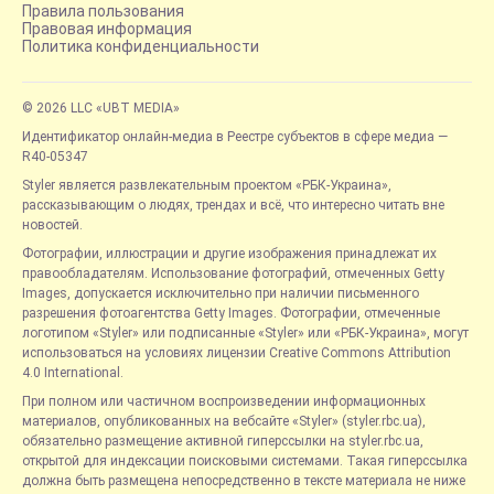
Правила пользования
Правовая информация
Политика конфиденциальности
© 2026 LLC «UBT MEDIA»
Идентификатор онлайн-медиа в Реестре субъектов в сфере медиа —
R40-05347
Styler является развлекательным проектом «РБК-Украина»,
рассказывающим о людях, трендах и всё, что интересно читать вне
новостей.
Фотографии, иллюстрации и другие изображения принадлежат их
правообладателям. Использование фотографий, отмеченных Getty
Images, допускается исключительно при наличии письменного
разрешения фотоагентства Getty Images. Фотографии, отмеченные
логотипом «Styler» или подписанные «Styler» или «РБК-Украина», могут
использоваться на условиях лицензии Creative Commons Attribution
4.0 International.
При полном или частичном воспроизведении информационных
материалов, опубликованных на вебсайте «Styler» (styler.rbc.ua),
обязательно размещение активной гиперссылки на styler.rbc.ua,
открытой для индексации поисковыми системами. Такая гиперссылка
должна быть размещена непосредственно в тексте материала не ниже