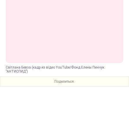
Світлана Бевза (кадр из відео YouTube/Фонд Елены Пинчук
"АНТИСПИД")
Поделиться: