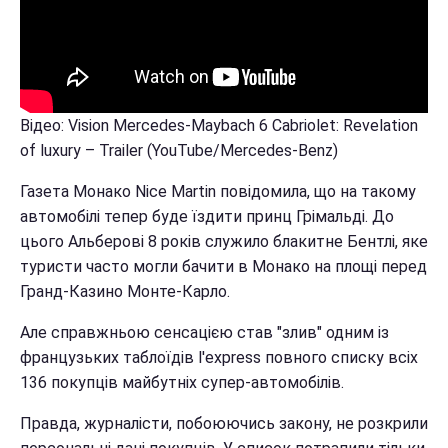
Відео: Vision Mercedes-Maybach 6 Cabriolet: Revelation
of luxury – Trailer (YouTube/Mercedes-Benz)
Газета Монако Nice Martin повідомила, що на такому
автомобілі тепер буде їздити принц Грімальді. До
цього Альберові 8 років служило блакитне Бентлі, яке
туристи часто могли бачити в Монако на площі перед
Гранд-Казино Монте-Карло.
Але справжньою сенсацією став "злив" одним із
французьких таблоїдів l'express повного списку всіх
136 покупців майбутніх супер-автомобілів.
Правда, журналісти, побоюючись закону, не розкрили