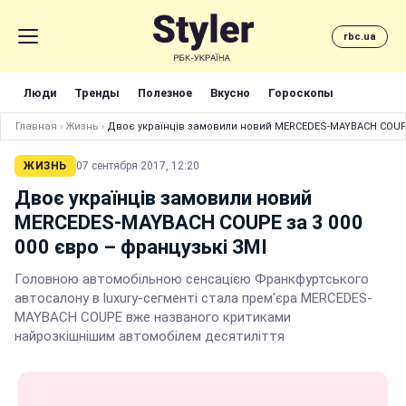
rbc.ua
Люди
Тренды
Полезное
Вкусно
Гороскопы
Главная
›
Жизнь
›
Двоє українців замовили новий MERCEDES-MAYBACH COUPE 
ЖИЗНЬ
07 сентября 2017, 12:20
Двоє українців замовили новий
MERCEDES-MAYBACH COUPE за 3 000
000 євро – французькі ЗМІ
Головною автомобільною сенсацією Франкфуртського
автосалону в luxury-сегменті стала прем'єра MERCEDES-
MAYBACH COUPE вже названого критиками
найрозкішнішим автомобілем десятиліття