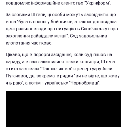
повідомляє інформаційне агентство "Укрінформ".
За словами Штепи, ці особи можуть засвідчити, що
вона "була в полоні у бойовиків, а також доповідала
центральної влади про ситуацію в Слов'янську і про
захоплення райвідділу міліції". Суд задовольнив
клопотання частково.
Цікаво, що в перерві засідання, коли суд пішов на
нараду, а в залі залишилися тільки конвоїри, Штепа
стиха заспівала "Так же, як всі" з репертуару Алли
Пугачової, де, зокрема, є рядки "ви не вірте, що живу
я в раю", а потім - українську "Чорнобривці".