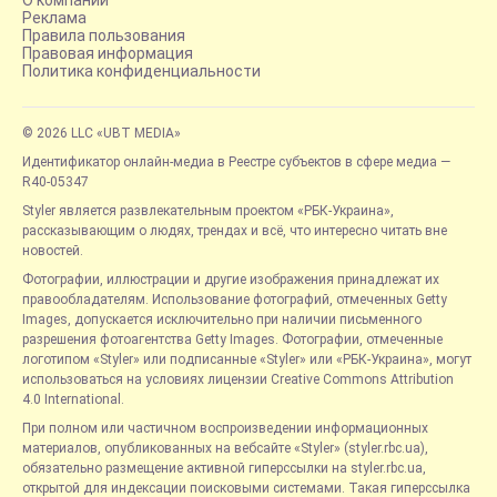
О компании
Реклама
Правила пользования
Правовая информация
Политика конфиденциальности
© 2026 LLC «UBT MEDIA»
Идентификатор онлайн-медиа в Реестре субъектов в сфере медиа —
R40-05347
Styler является развлекательным проектом «РБК-Украина»,
рассказывающим о людях, трендах и всё, что интересно читать вне
новостей.
Фотографии, иллюстрации и другие изображения принадлежат их
правообладателям. Использование фотографий, отмеченных Getty
Images, допускается исключительно при наличии письменного
разрешения фотоагентства Getty Images. Фотографии, отмеченные
логотипом «Styler» или подписанные «Styler» или «РБК-Украина», могут
использоваться на условиях лицензии Creative Commons Attribution
4.0 International.
При полном или частичном воспроизведении информационных
материалов, опубликованных на вебсайте «Styler» (styler.rbc.ua),
обязательно размещение активной гиперссылки на styler.rbc.ua,
открытой для индексации поисковыми системами. Такая гиперссылка