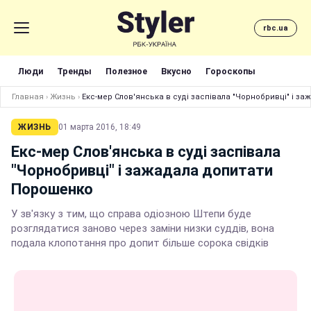
rbc.ua
Люди
Тренды
Полезное
Вкусно
Гороскопы
Главная
›
Жизнь
›
Екс-мер Слов'янська в суді заспівала "Чорнобривці" і 
ЖИЗНЬ
01 марта 2016, 18:49
Екс-мер Слов'янська в суді заспівала
"Чорнобривці" і зажадала допитати
Порошенко
У зв'язку з тим, що справа одіозною Штепи буде
розглядатися заново через заміни низки суддів, вона
подала клопотання про допит більше сорока свідків