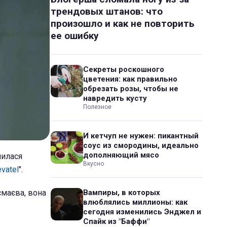
трендовых штанов: что
произошло и как не повторить
ее ошибку
Секреты роскошного
цветения: как правильно
обрезать розы, чтобы не
навредить кусту
Полезное
И кетчуп не нужен: пикантный
соус из смородины, идеально
дополняющий мясо
лилася
Вкусно
vatel
".
смаєва, вона
Вампиры, в которых
влюблялись миллионы: как
сегодня изменились Энджел и
Спайк из "Баффи"