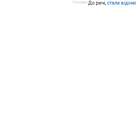
До речі,
стали відомо