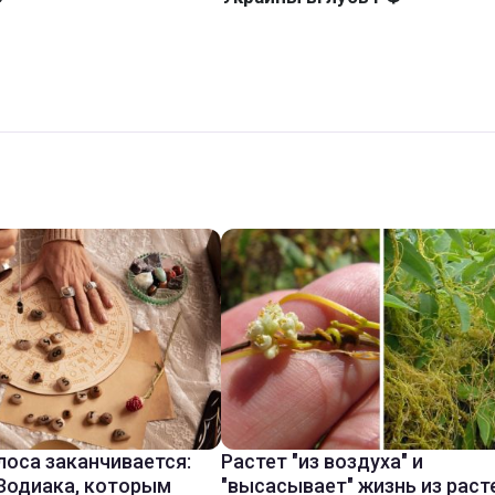
лоса заканчивается:
Растет "из воздуха" и
 Зодиака, которым
"высасывает" жизнь из раст