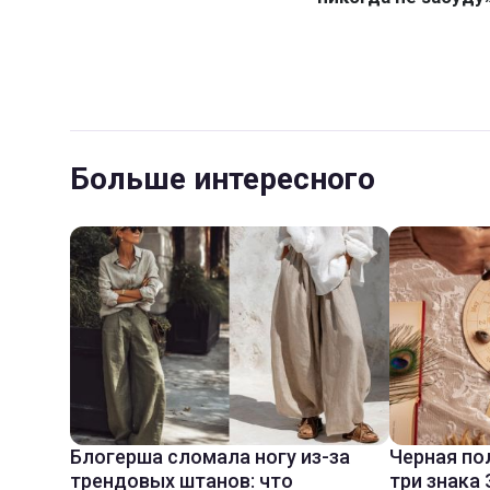
Больше интересного
Блогерша сломала ногу из-за
Черная по
трендовых штанов: что
три знака