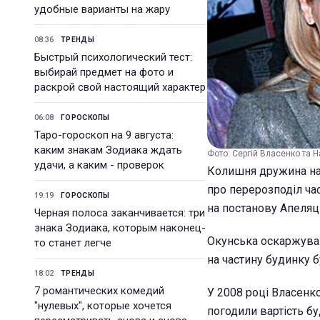
удобные варианты на жару
08:36
ТРЕНДЫ
Быстрый психологический тест:
выбирай предмет на фото и
раскрой свой настоящий характер
06:08
ГОРОСКОПЫ
Таро-гороскоп на 9 августа:
каким знакам Зодиака ждать
Фото: Сергій Власенко та 
удачи, а каким - проверок
Колишня дружина нар
про перерозподіл ча
19:19
ГОРОСКОПЫ
на постанову Апеляці
Черная полоса заканчивается: три
знака Зодиака, которым наконец-
Окунська оскаржувала
то станет легче
на частину будинку 
18:02
ТРЕНДЫ
7 романтических комедий
У 2008 році Власенко
"нулевых", которые хочется
погодили вартість бу