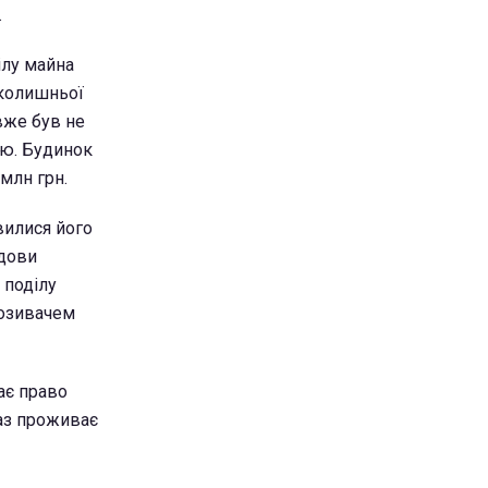
.
ілу майна
 колишньої
вже був не
ою. Будинок
млн грн.
вилися його
удови
 поділу
позивачем
ає право
раз проживає