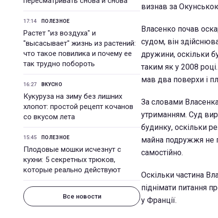
пересматривать снова и снова
визнав за Окунською
17:14
ПОЛЕЗНОЕ
Власенко почав оскар
Растет "из воздуха" и
судом, він здійснюв
"высасывает" жизнь из растений:
что такое повилика и почему ее
дружини, оскільки б
так трудно побороть
таким як у 2008 роц
мав два поверхи і пл
16:27
ВКУСНО
Кукуруза на зиму без лишних
За словами Власенка,
хлопот: простой рецепт кочанов
утриманням. Суд вир
со вкусом лета
будинку, оскільки ре
15:45
ПОЛЕЗНОЕ
майна подружжя не п
Плодовые мошки исчезнут с
самостійно.
кухни: 5 секретных трюков,
которые реально действуют
Оскільки частина Вла
піднімати питання п
Все новости
у Франції.