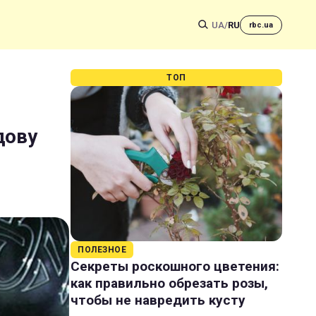
UA
/
RU
rbc.ua
ТОП
дову
ПОЛЕЗНОЕ
Секреты роскошного цветения:
как правильно обрезать розы,
чтобы не навредить кусту