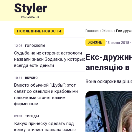
Главная
›
Жизнь
›
Екс-друж
ПОСЛЕДНИЕ НОВОСТИ
13 июня 2018 ·
ЖИЗНЬ
12:06
ГОРОСКОПЫ
Судьба на их стороне: астрологи
Екс-дружин
назвали знаки Зодиака, у которых
апеляцію в 
всегда есть деньги
10:41
ВКУСНО
Вона оскаржила ріше
Вместо обычной "Шубы": этот
салат со свеклой и крабовыми
палочками станет вашим
фирменным
09:33
ТРЕНДЫ
Какую прическу сделать под
кепку: стилист назвала самые