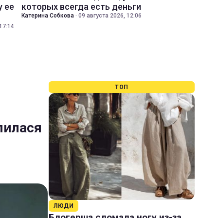
у ее
которых всегда есть деньги
Катерина Собкова
·
09 августа 2026, 12:06
17:14
ТОП
лилася
ЛЮДИ
Блогерша сломала ногу из-за