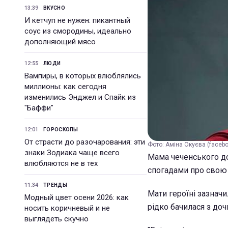
13:39
ВКУСНО
И кетчуп не нужен: пикантный
соус из смородины, идеально
дополняющий мясо
12:55
ЛЮДИ
Вампиры, в которых влюблялись
миллионы: как сегодня
изменились Энджел и Спайк из
"Баффи"
12:01
ГОРОСКОПЫ
От страсти до разочарования: эти
Фото: Аміна Окуєва (faceb
знаки Зодиака чаще всего
Мама чеченського до
влюбляются не в тех
спогадами про свою 
11:34
ТРЕНДЫ
Мати героїні зазначи
Модный цвет осени 2026: как
рідко бачилася з доч
носить коричневый и не
выглядеть скучно