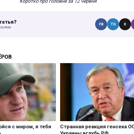
Коротко про головне за 12 червня
татья?
FB
TG
X
узьями