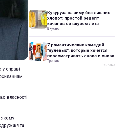
Кукуруза на зиму без лишних
хлопот: простой рецепт
кочанов со вкусом лета
Вкусно
7 романтических комедий
"нулевых", которые хочется
пересматривать снова и снова
Тренды
 у справі
посиланням
аво власності
в якому
подружжя та