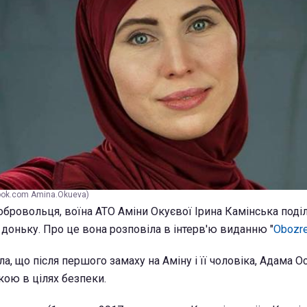
ook.com Amina.Okueva)
бровольця, воїна АТО Аміни Окуєвої Ірина Камінська поді
доньку. Про це вона розповіла в інтерв'ю виданню "
Obozre
ла, що після першого замаху на Аміну і її чоловіка, Адама О
кою в цілях безпеки.