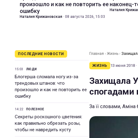
произошло и как не повторить ее
наконец-т
ошибку
Наталия Крижа
Наталия Крижановская
·
08 августа 2026, 15:03
Главная
›
Жизнь
›
Захищала
ПОСЛЕДНИЕ НОВОСТИ
13 июня 2018 ·
ЖИЗНЬ
15:03
ЛЮДИ
Блогерша сломала ногу из-за
Захищала У
трендовых штанов: что
спогадами 
произошло и как не повторить ее
ошибку
За її словами, Амін
14:22
ПОЛЕЗНОЕ
Секреты роскошного цветения:
как правильно обрезать розы,
чтобы не навредить кусту