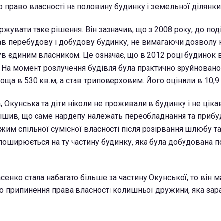
 право власності на половину будинку і земельної ділянки
жувати таке рішення. Він зазначив, що з 2008 року, до под
ав перебудову і добудову будинку, не вимагаючи дозволу
ув єдиним власником. Це означає, що в 2012 році будинок 
і. На момент розлучення будівля була практично зруйнован
оща в 530 кв.м, а став триповерховим. Його оцінили в 10,9 
 Окунська та діти ніколи не проживали в будинку і не ціка
ішив, що саме нардепу належать переобладнання та приб
жим спільної сумісної власності після розірвання шлюбу та
оширюється на ту частину будинку, яка була добудована 
сенко стала набагато більше за частину Окунської, то він м
ро припинення права власності колишньої дружини, яка за