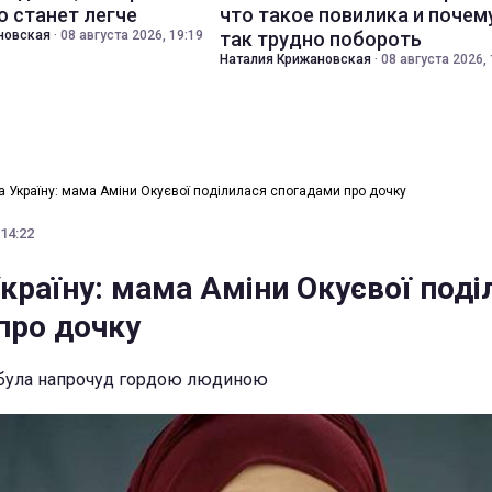
о станет легче
что такое повилика и почем
новская
·
08 августа 2026, 19:19
так трудно побороть
Наталия Крижановская
·
08 августа 2026, 
 Україну: мама Аміни Окуєвої поділилася спогадами про дочку
 14:22
країну: мама Аміни Окуєвої поді
про дочку
а була напрочуд гордою людиною