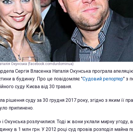
Наталія Окунська (facebook.comdurdominua)
депа Сергія Власенка Наталія Окунська програла апеляцію
стини в будинку. Про це повідомляє "
Судовий репортер
" з 
йного суду Києва від 30 травня.
 рішення суду за 30 грудня 2017 року, згідно з яким її пр
було припинено.
 і Окунська розлучилися. Тоді ж вони уклали мирну угоду, 
динку в 1 млн грн. У 2012 році суд провів розподіл майна 